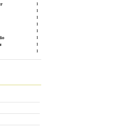
er
1
1
1
1
1
ão
1
s
1
1