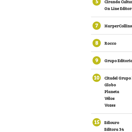
5
Ciranda Cultu
On Line Editor
7
HarperCollins
8
Rocco
9
Grupo Editoria
10
Citadel Grupo 
Globo
Planeta
Vélos
Vozes
15
Ediouro
Editora 34