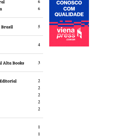
ral
6
a
6
 Brasil
5
4
l Alta Books
3
Editorial
2
2
2
2
2
1
1