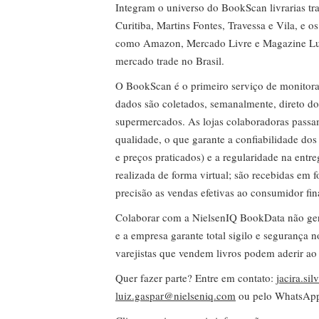
Integram o universo do BookScan livrarias tra
Curitiba, Martins Fontes, Travessa e Vila, e o
como Amazon, Mercado Livre e Magazine Lui
mercado trade no Brasil.
O BookScan é o primeiro serviço de monitor
dados são coletados, semanalmente, direto do
supermercados. As lojas colaboradoras passa
qualidade, o que garante a confiabilidade do
e preços praticados) e a regularidade na entr
realizada de forma virtual; são recebidas em
precisão as vendas efetivas ao consumidor fin
Colaborar com a NielsenIQ BookData não gera 
e a empresa garante total sigilo e segurança 
varejistas que vendem livros podem aderir ao
Quer fazer parte? Entre em contato:
jacira.si
luiz.gaspar@nielseniq.com
ou pelo WhatsA