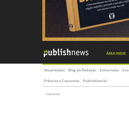
ÁREA INDIE
Atualidades
Blog da Redação
Entrevistas
Eve
Prêmios e Concursos
Publieditorial
PUBLICIDADE