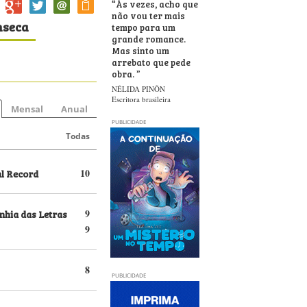
“
Às vezes, acho que
não vou ter mais
nseca
tempo para um
grande romance.
Mas sinto um
arrebato que pede
obra.
”
NÉLIDA PINÕN
Escritora brasileira
Mensal
Anual
PUBLICIDADE
Todas
al Record
10
hia das Letras
9
9
8
PUBLICIDADE