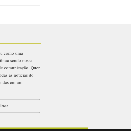
eu como uma
ntinua sendo nossa
 de comunicação. Quer
odas as notícias do
midas em um
inar