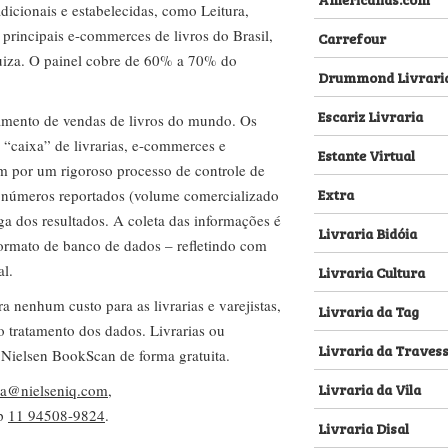
dicionais e estabelecidas, como Leitura,
s principais e-commerces de livros do Brasil,
Carrefour
za. O painel cobre de 60% a 70% do
Drummond Livrari
Escariz Livraria
amento de vendas de livros do mundo. Os
 “caixa” de livrarias, e-commerces e
Estante Virtual
m por um rigoroso processo de controle de
Extra
s números reportados (volume comercializado
ega dos resultados. A coleta das informações é
Livraria Bidóia
 formato de banco de dados – refletindo com
al.
Livraria Cultura
nenhum custo para as livrarias e varejistas,
Livraria da Tag
no tratamento dos dados. Livrarias ou
Livraria da Traves
 Nielsen BookScan de forma gratuita.
Livraria da Vila
lva@nielseniq.com
,
pp
11 94508-9824
.
Livraria Disal