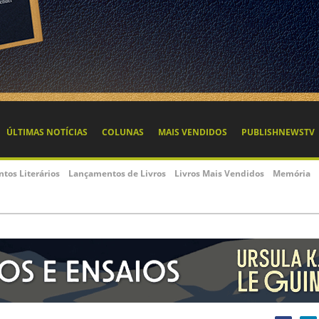
ÚLTIMAS NOTÍCIAS
COLUNAS
MAIS VENDIDOS
PUBLISHNEWSTV
ntos Literários
Lançamentos de Livros
Livros Mais Vendidos
Memória