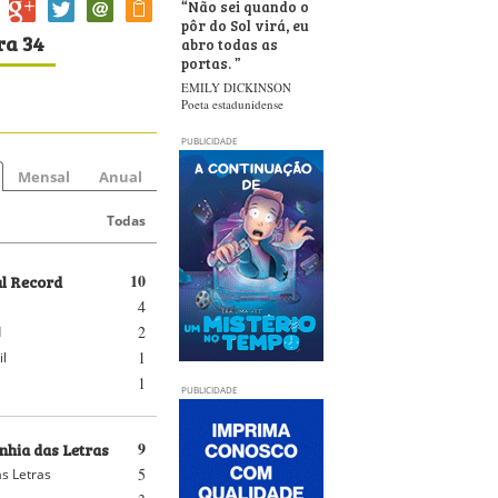
“
Não sei quando o
pôr do Sol virá, eu
ra 34
abro todas as
portas.
”
EMILY DICKINSON
Poeta estadunidense
PUBLICIDADE
Mensal
Anual
Todas
al Record
10
4
2
d
1
il
1
PUBLICIDADE
hia das Letras
9
5
s Letras