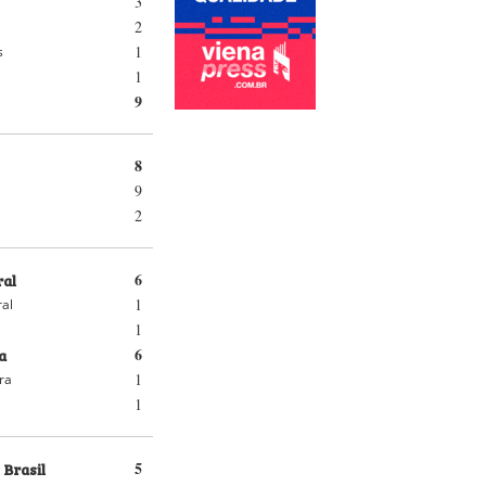
3
2
1
s
1
9
8
9
2
ral
6
1
ral
1
a
6
1
ra
1
 Brasil
5