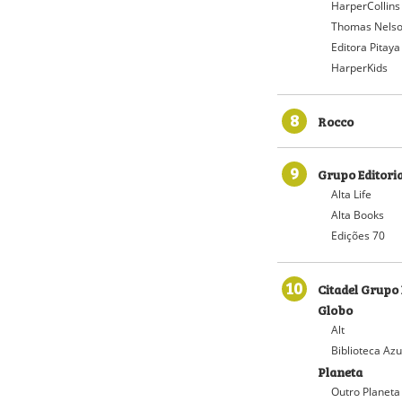
HarperCollins
Thomas Nelso
Editora Pitaya
HarperKids
8
Rocco
9
Grupo Editoria
Alta Life
Alta Books
Edições 70
10
Citadel Grupo 
Globo
Alt
Biblioteca Azu
Planeta
Outro Planeta