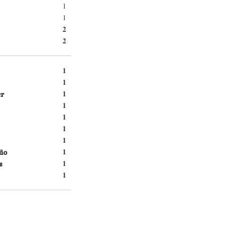
1
1
2
2
1
1
er
1
1
1
1
1
ão
1
s
1
1