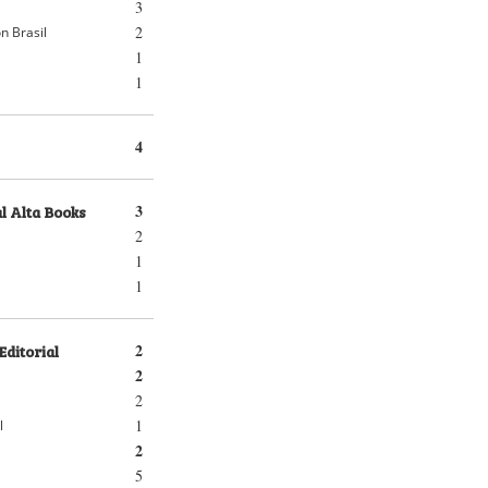
3
2
n Brasil
1
1
4
l Alta Books
3
2
1
1
Editorial
2
2
2
1
l
2
5