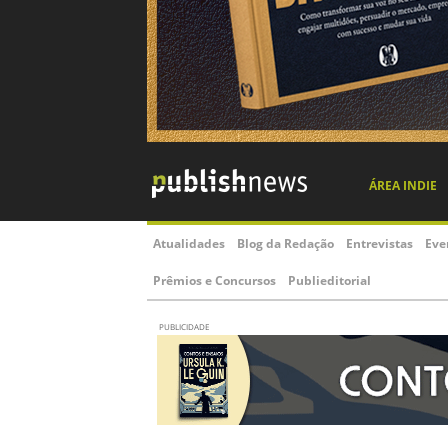
ÁREA INDIE
Atualidades
Blog da Redação
Entrevistas
Eve
Prêmios e Concursos
Publieditorial
PUBLICIDADE