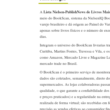
Lista Nielsen-PublishNews de Livros Mai
A
meio do BookScan, sistema da NielsenIQ Boo
varejo brasileiro e dá origem ao Painel do Var
apenas sobre livros físicos e o número de ex
dias.
Integram o universo do BookScan livrarias tra
Curitiba, Martins Fontes, Travessa e Vila, e o
como Amazon, Mercado Livre e Magazine Lui
mercado trade no Brasil.
O BookScan é o primeiro serviço de monitor
dados são coletados, semanalmente, direto do
supermercados. As lojas colaboradoras passa
qualidade, o que garante a confiabilidade do
e preços praticados) e a regularidade na entr
realizada de forma virtual; são recebidas em
precisão as vendas efetivas ao consumidor fin