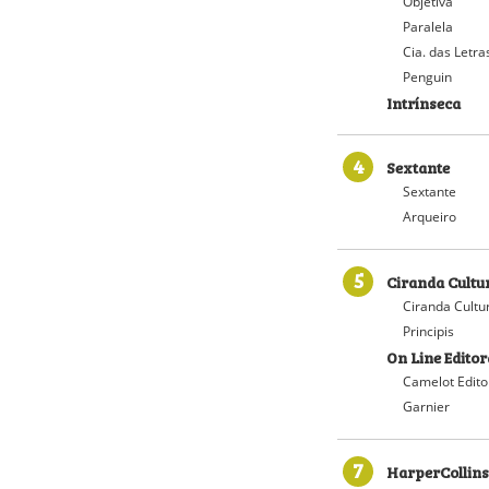
Objetiva
Paralela
Cia. das Letra
Penguin
Intrínseca
4
Sextante
Sextante
Arqueiro
5
Ciranda Cultu
Ciranda Cultu
Principis
On Line Editor
Camelot Edito
Garnier
7
HarperCollins