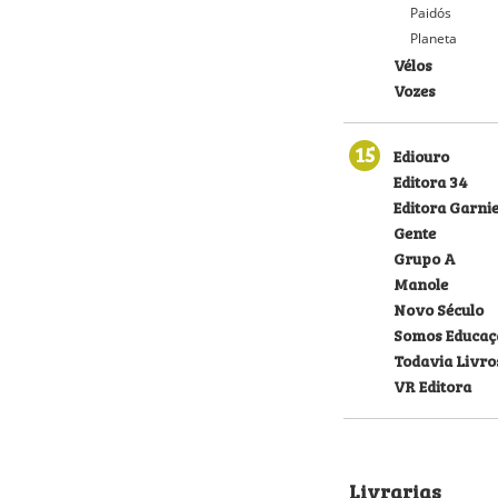
Paidós
Planeta
Vélos
Vozes
15
Ediouro
Editora 34
Editora Garni
Gente
Grupo A
Manole
Novo Século
Somos Educaç
Todavia Livro
VR Editora
Livrarias