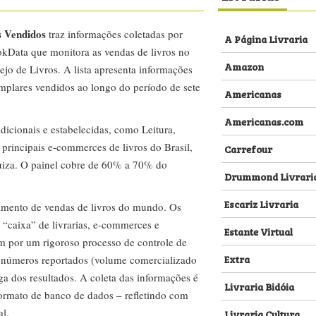
s Vendidos
traz informações coletadas por
A Página Livraria
kData que monitora as vendas de livros no
Amazon
ejo de Livros. A lista apresenta informações
emplares vendidos ao longo do período de sete
Americanas
Americanas.com
dicionais e estabelecidas, como Leitura,
s principais e-commerces de livros do Brasil,
Carrefour
za. O painel cobre de 60% a 70% do
Drummond Livrari
Escariz Livraria
amento de vendas de livros do mundo. Os
 “caixa” de livrarias, e-commerces e
Estante Virtual
m por um rigoroso processo de controle de
Extra
s números reportados (volume comercializado
ega dos resultados. A coleta das informações é
Livraria Bidóia
 formato de banco de dados – refletindo com
al.
Livraria Cultura