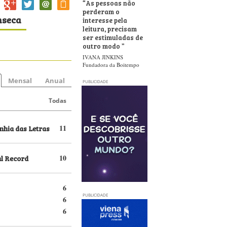
“
As pessoas não
perderam o
nseca
interesse pela
leitura, precisam
ser estimuladas de
outro modo
”
IVANA JINKINS
Fundadora da Boitempo
Mensal
Anual
PUBLICIDADE
Todas
hia das Letras
11
al Record
10
6
PUBLICIDADE
6
6