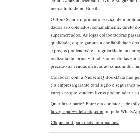
como Amazon, Mercado Livre e Magazine Lui
mercado trade no Brasil.
O BookScan é o primeiro serviço de monitor
dados são coletados, semanalmente, direto do
supermercados. As lojas colaboradoras passa
qualidade, o que garante a confiabilidade do
e preços praticados) e a regularidade na entr
realizada de forma virtual; são recebidas em
precisão as vendas efetivas ao consumidor fin
Colaborar com a NielsenIQ BookData não gera 
e a empresa garante total sigilo e segurança 
varejistas que vendem livros podem aderir ao
Quer fazer parte? Entre em contato:
jacira.si
luiz.gaspar@nielseniq.com
ou pelo WhatsA
Clique aqui para mais informações.