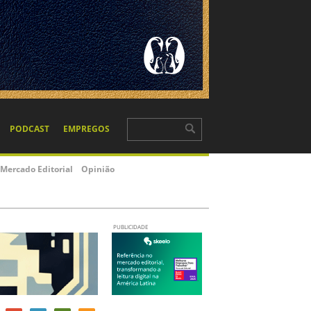
PODCAST
EMPREGOS
Mercado Editorial
Opinião
PUBLICIDADE