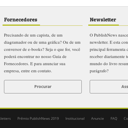
Fornecedores
Newsletter
Precisando de um capista, de um
O PublishNews nasc
diagramador ou de uma gráfica? Ou de um
newsletter. E esta co
conversor de e-books? Seja o que for, você
principal ferramenta
poderá encontrar no nosso Guia de
receber diariamente t
Fornecedores. E para anunciar sua
mundo do livro resu
empresa, entre em contato.
parágrafo?
Procurar
Ass
letters
Prêmio PublishNews 2019
Institucional
Anuncie
FAQ
Co