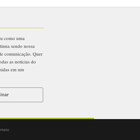
eu como uma
ntinua sendo nossa
 de comunicação. Quer
odas as notícias do
midas em um
inar
ntato