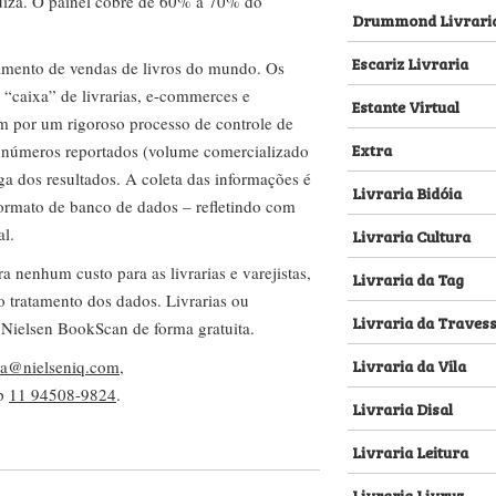
za. O painel cobre de 60% a 70% do
Drummond Livrari
Escariz Livraria
amento de vendas de livros do mundo. Os
 “caixa” de livrarias, e-commerces e
Estante Virtual
m por um rigoroso processo de controle de
Extra
s números reportados (volume comercializado
ega dos resultados. A coleta das informações é
Livraria Bidóia
 formato de banco de dados – refletindo com
al.
Livraria Cultura
nenhum custo para as livrarias e varejistas,
Livraria da Tag
no tratamento dos dados. Livrarias ou
Livraria da Traves
 Nielsen BookScan de forma gratuita.
Livraria da Vila
lva@nielseniq.com
,
pp
11 94508-9824
.
Livraria Disal
Livraria Leitura
Livraria Livruz