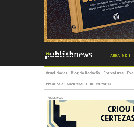
ÁREA INDIE
Atualidades
Blog da Redação
Entrevistas
Eve
Prêmios e Concursos
Publieditorial
PUBLICIDADE