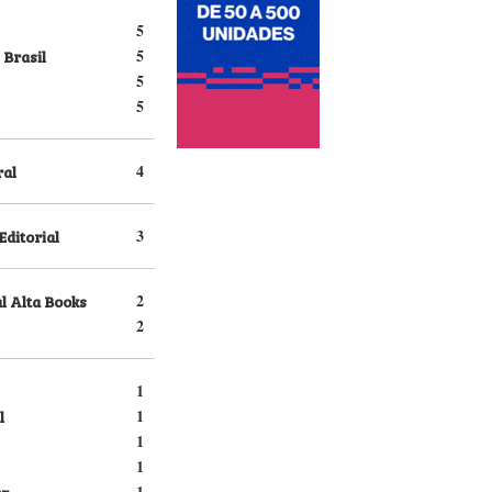
5
 Brasil
5
5
5
ral
4
Editorial
3
l Alta Books
2
2
1
l
1
1
1
er
1