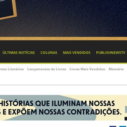
ÚLTIMAS NOTÍCIAS
COLUNAS
MAIS VENDIDOS
PUBLISHNEWSTV
ntos Literários
Lançamentos de Livros
Livros Mais Vendidos
Memória