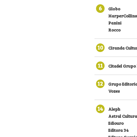
6
Globo
HarperCollins
Panini
Rocco
10
Ciranda Cultu
11
Citadel Grupo 
12
Grupo Editoria
Vozes
14
Aleph
Astral Cultura
Ediouro
Editora 34
Editora Garni