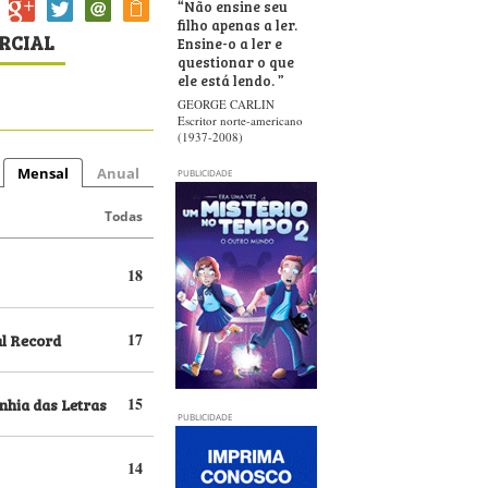
“
Não ensine seu
filho apenas a ler.
ARCIAL
Ensine-o a ler e
questionar o que
ele está lendo.
”
GEORGE CARLIN
Escritor norte-americano
(1937-2008)
Mensal
Anual
PUBLICIDADE
Todas
18
al Record
17
hia das Letras
15
PUBLICIDADE
14