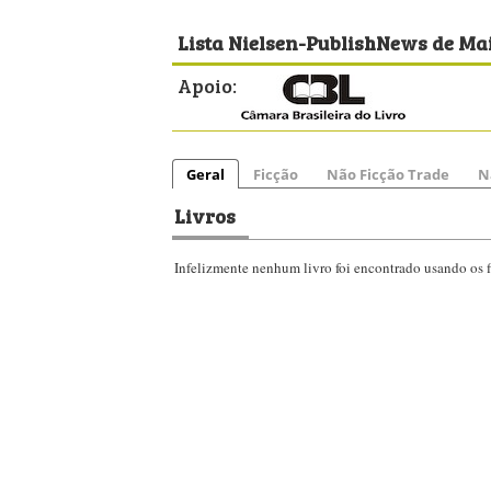
Lista Nielsen-PublishNews de Mai
Apoio:
Geral
Ficção
Não Ficção Trade
N
Livros
Infelizmente nenhum livro foi encontrado usando os fi