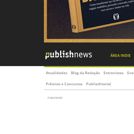
ÁREA INDIE
Atualidades
Blog da Redação
Entrevistas
Eve
Prêmios e Concursos
Publieditorial
PUBLICIDADE