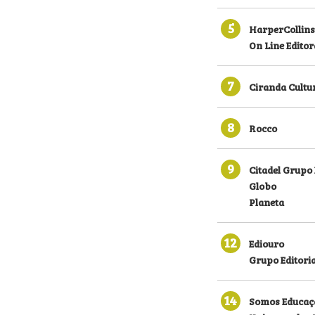
5
HarperCollins
On Line Editor
7
Ciranda Cultu
8
Rocco
9
Citadel Grupo 
Globo
Planeta
12
Ediouro
Grupo Editoria
14
Somos Educaç