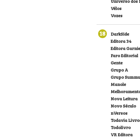
Universo dos 
Vélos
Vozes
18
DarkSide
Editora 34
Editora Garni
Faro Editorial
Gente
Grupo A
Grupo Summu
Manole
Melhorament
Nova Leitura
Novo Século
nVersos
Todavia Livro
Todolivro
VR Editora