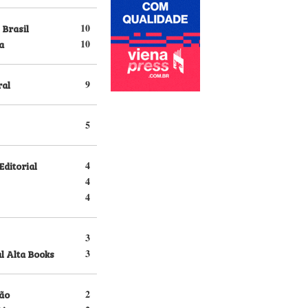
 Brasil
10
a
10
ral
9
5
Editorial
4
4
4
3
l Alta Books
3
ão
2