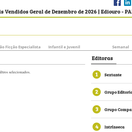
s Vendidos Geral de Dezembro de 2026 | Ediouro - P
ão Ficção Especialista
Infantil e Juvenil
Semanal
Editoras
ltros selecionados.
1
Sextante
2
Grupo Editori
3
Grupo Compan
4
Intrínseca