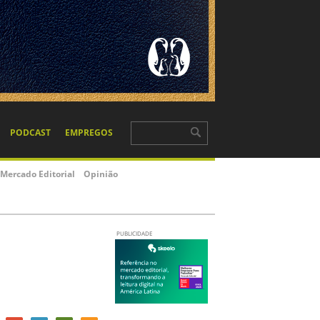
PODCAST
EMPREGOS
Mercado Editorial
Opinião
PUBLICIDADE