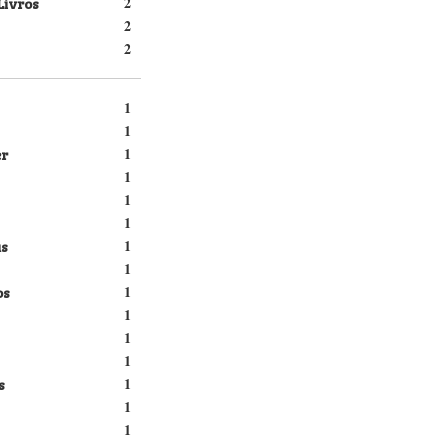
Livros
2
2
2
1
1
er
1
1
1
1
s
1
1
os
1
1
1
1
s
1
1
1