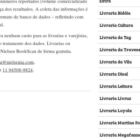
Extra
s números reportados (volume comercializado
ega dos resultados. A coleta das informações é
Livraria Bidóia
 formato de banco de dados – refletindo com
al.
Livraria Cultura
nenhum custo para as livrarias e varejistas,
Livraria da Tag
no tratamento dos dados. Livrarias ou
Livraria da Traves
 Nielsen BookScan de forma gratuita.
Livraria da Vila
lva@nielseniq.com
,
pp
11 94508-9824
.
Livraria Disal
Livraria Leitura
Livraria Livruz
Livraria Loyola
Livraria Martins Fo
Livraria Megafaun