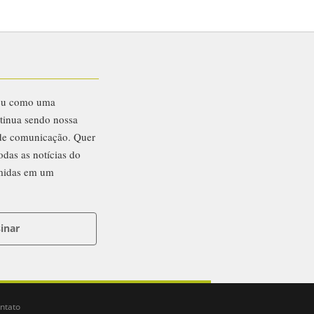
eu como uma
ntinua sendo nossa
 de comunicação. Quer
odas as notícias do
midas em um
inar
ntato