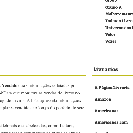
Grupo A
Melhorament
Todavia Livro
Universo dos 
Vélos
Vozes
Livrarias
s Vendidos
traz informações coletadas por
A Página Livraria
kData que monitora as vendas de livros no
Amazon
ejo de Livros. A lista apresenta informações
emplares vendidos ao longo do período de sete
Americanas
Americanas.com
dicionais e estabelecidas, como Leitura,
s principais e-commerces de livros do Brasil,