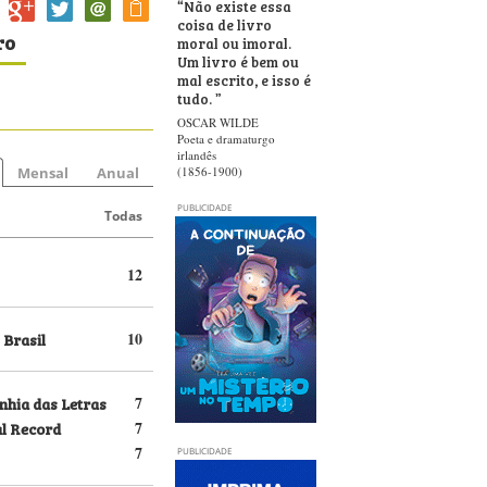
“
Não existe essa
coisa de livro
ro
moral ou imoral.
Um livro é bem ou
mal escrito, e isso é
tudo.
”
OSCAR WILDE
Poeta e dramaturgo
irlandês
Mensal
Anual
(1856-1900)
PUBLICIDADE
Todas
12
 Brasil
10
hia das Letras
7
al Record
7
7
PUBLICIDADE