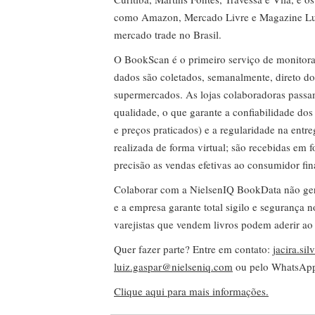
como Amazon, Mercado Livre e Magazine Lui
mercado trade no Brasil.
O BookScan é o primeiro serviço de monitor
dados são coletados, semanalmente, direto do
supermercados. As lojas colaboradoras passa
qualidade, o que garante a confiabilidade do
e preços praticados) e a regularidade na entr
realizada de forma virtual; são recebidas em
precisão as vendas efetivas ao consumidor fin
Colaborar com a NielsenIQ BookData não gera 
e a empresa garante total sigilo e segurança 
varejistas que vendem livros podem aderir ao
Quer fazer parte? Entre em contato:
jacira.si
luiz.gaspar@nielseniq.com
ou pelo WhatsA
Clique aqui para mais informações.