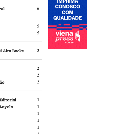
ral
6
5
5
l Alta Books
3
2
2
ão
2
Editorial
1
 Loyola
1
1
1
1
1