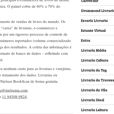
Carrefour
za. O painel cobre de 60% a 70% do
Drummond Livrari
Escariz Livraria
amento de vendas de livros do mundo. Os
 “caixa” de livrarias, e-commerces e
Estante Virtual
m por um rigoroso processo de controle de
Extra
s números reportados (volume comercializado
ega dos resultados. A coleta das informações é
Livraria Bidóia
 formato de banco de dados – refletindo com
al.
Livraria Cultura
nenhum custo para as livrarias e varejistas,
Livraria da Tag
no tratamento dos dados. Livrarias ou
Livraria da Traves
 Nielsen BookScan de forma gratuita.
Livraria da Vila
lva@nielseniq.com
,
pp
11 94508-9824
.
Livraria Disal
Livraria Leitura