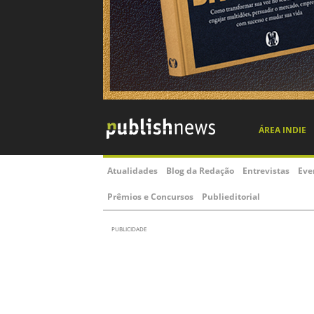
ÁREA INDIE
Atualidades
Blog da Redação
Entrevistas
Eve
Prêmios e Concursos
Publieditorial
PUBLICIDADE