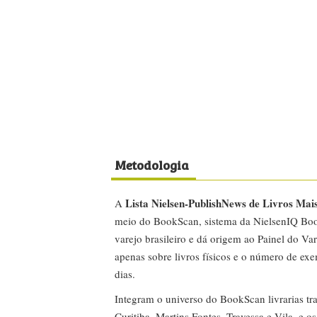
Metodologia
Lista Nielsen-PublishNews de Livros Mai
A
meio do BookScan, sistema da NielsenIQ Boo
varejo brasileiro e dá origem ao Painel do Var
apenas sobre livros físicos e o número de ex
dias.
Integram o universo do BookScan livrarias tra
Curitiba, Martins Fontes, Travessa e Vila, e o