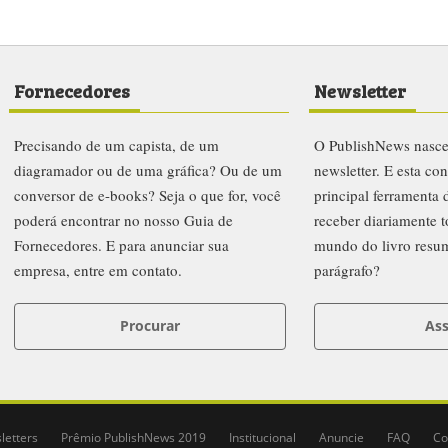
Fornecedores
Newsletter
Precisando de um capista, de um
O PublishNews nasc
diagramador ou de uma gráfica? Ou de um
newsletter. E esta co
conversor de e-books? Seja o que for, você
principal ferramenta
poderá encontrar no nosso Guia de
receber diariamente t
Fornecedores. E para anunciar sua
mundo do livro resu
empresa, entre em contato.
parágrafo?
Procurar
Ass
letters
Prêmio PublishNews 2019
Institucional
Anuncie
FAQ
Co