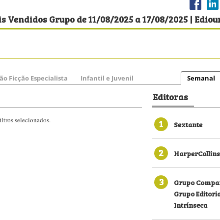
s Vendidos Grupo de 11/08/2025 a 17/08/2025 | Ediou
ão Ficção Especialista
Infantil e Juvenil
Semanal
Editoras
ltros selecionados.
1
Sextante
2
HarperCollins
3
Grupo Compan
Grupo Editori
Intrínseca