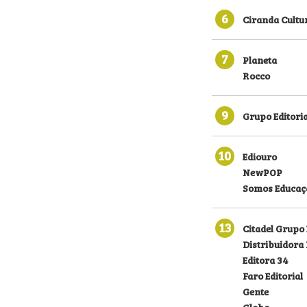
6
Ciranda Cultu
7
Planeta
Rocco
9
Grupo Editoria
10
Ediouro
NewPOP
Somos Educaç
13
Citadel Grupo 
Distribuidora
Editora 34
Faro Editorial
Gente
Globo