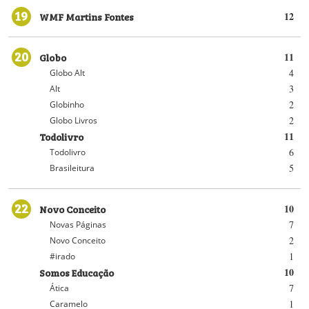
19
WMF Martins Fontes
12
20
Globo
11
4
Globo Alt
3
Alt
2
Globinho
2
Globo Livros
Todolivro
11
6
Todolivro
5
Brasileitura
22
Novo Conceito
10
7
Novas Páginas
2
Novo Conceito
1
#irado
Somos Educação
10
7
Ática
1
Caramelo