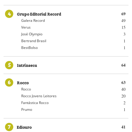
4
Grupo Editorial Record
69
49
Galera Record
15
Verus
3
José Olympio
1
Bertrand Brasil
1
BestBolso
5
Intrínseca
64
6
Rocco
63
40
Rocco
20
Rocco Jovens Leitores
2
Fantástica Rocco
1
Prumo
7
Ediouro
41