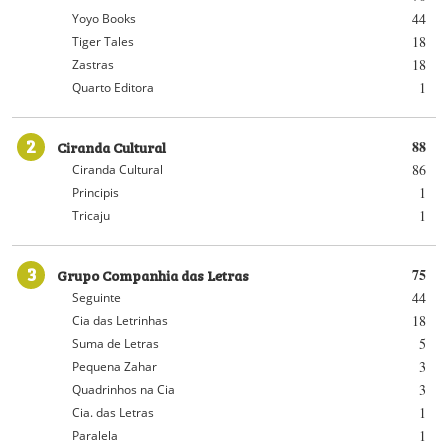
44
Yoyo Books
18
Tiger Tales
18
Zastras
1
Quarto Editora
2
Ciranda Cultural
88
86
Ciranda Cultural
1
Principis
1
Tricaju
3
Grupo Companhia das Letras
75
44
Seguinte
18
Cia das Letrinhas
5
Suma de Letras
3
Pequena Zahar
3
Quadrinhos na Cia
1
Cia. das Letras
1
Paralela