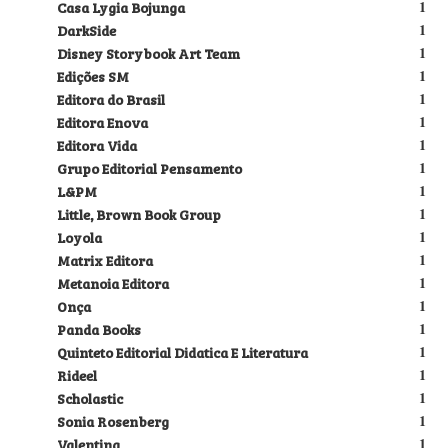
Casa Lygia Bojunga
1
DarkSide
1
Disney Storybook Art Team
1
Edições SM
1
Editora do Brasil
1
Editora Enova
1
Editora Vida
1
Grupo Editorial Pensamento
1
L&PM
1
Little, Brown Book Group
1
Loyola
1
Matrix Editora
1
Metanoia Editora
1
Onça
1
Panda Books
1
Quinteto Editorial Didatica E Literatura
1
Rideel
1
Scholastic
1
Sonia Rosenberg
1
Valentina
1