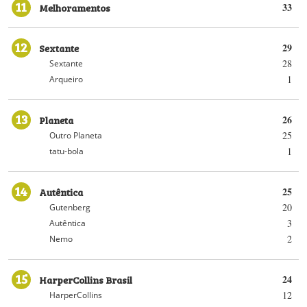
11
Melhoramentos
33
12
Sextante
29
28
Sextante
1
Arqueiro
13
Planeta
26
25
Outro Planeta
1
tatu-bola
14
Autêntica
25
20
Gutenberg
3
Autêntica
2
Nemo
15
HarperCollins Brasil
24
12
HarperCollins