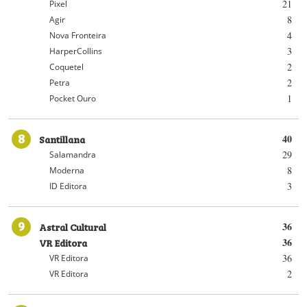
21
Pixel
8
Agir
4
Nova Fronteira
3
HarperCollins
2
Coquetel
2
Petra
1
Pocket Ouro
8
Santillana
40
29
Salamandra
8
Moderna
3
ID Editora
9
Astral Cultural
36
VR Editora
36
36
VR Editora
2
VR Editora