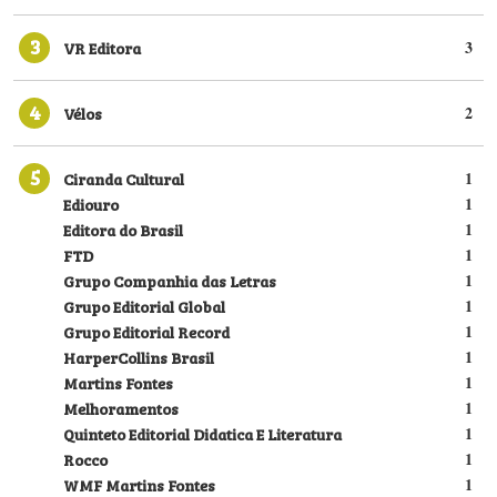
3
VR Editora
3
4
Vélos
2
5
Ciranda Cultural
1
Ediouro
1
Editora do Brasil
1
FTD
1
Grupo Companhia das Letras
1
Grupo Editorial Global
1
Grupo Editorial Record
1
HarperCollins Brasil
1
Martins Fontes
1
Melhoramentos
1
Quinteto Editorial Didatica E Literatura
1
Rocco
1
WMF Martins Fontes
1