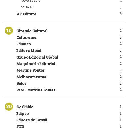
2
Novo Século
1
NS Kids
VR Editora
3
10
Ciranda Cultural
2
Culturama
2
Ediouro
2
Editora Mood
2
Grupo Editorial Global
2
Maquinaria Editorial
2
Martins Fontes
2
Melhoramentos
2
Vélos
2
WMF Martins Fontes
2
20
DarkSide
1
Edipro
1
Editora do Brasil
1
FTD
1