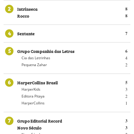
2
Intrínseca
8
Rocco
8
4
Sextante
7
5
Grupo Companhia das Letras
6
4
Cia das Letrinhas
2
Pequena Zahar
6
HarperCollins Brasil
5
3
HarperKids
2
Editora Pitaya
1
HarperCollins
7
Grupo Editorial Record
3
Novo Século
3