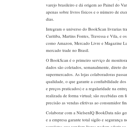
varejo brasileiro e dá origem ao Painel do Var
apenas sobre livros físicos e o número de ex
dias.
Integram o universo do BookScan livrarias tra
Curitiba, Martins Fontes, Travessa e Vila, e o
como Amazon, Mercado Livre e Magazine Lui
mercado trade no Brasil.
O BookScan é o primeiro serviço de monitor
dados são coletados, semanalmente, direto do
supermercados. As lojas colaboradoras passa
qualidade, o que garante a confiabilidade do
e preços praticados) e a regularidade na entr
realizada de forma virtual; são recebidas em
precisão as vendas efetivas ao consumidor fin
Colaborar com a NielsenIQ BookData não gera 
e a empresa garante total sigilo e segurança 
varejistas que vendem livros podem aderir ao