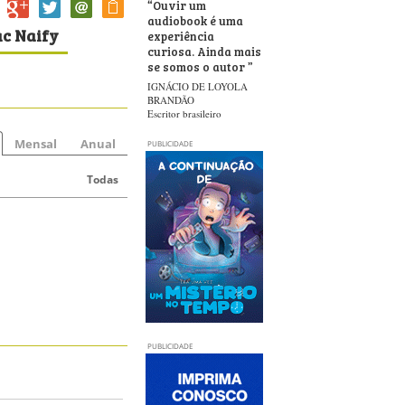
“
Ouvir um
audiobook é uma
ac Naify
experiência
curiosa. Ainda mais
se somos o autor
”
IGNÁCIO DE LOYOLA
BRANDÃO
Escritor brasileiro
Mensal
Anual
PUBLICIDADE
Todas
PUBLICIDADE