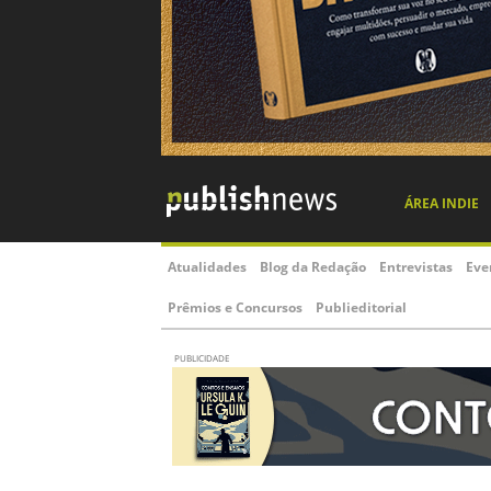
ÁREA INDIE
Atualidades
Blog da Redação
Entrevistas
Eve
Prêmios e Concursos
Publieditorial
PUBLICIDADE