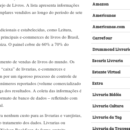
Amazon
ejo de Livros. A lista apresenta informações
emplares vendidos ao longo do período de sete
Americanas
Americanas.com
dicionais e estabelecidas, como Leitura,
s principais e-commerces de livros do Brasil,
Carrefour
za. O painel cobre de 60% a 70% do
Drummond Livrari
Escariz Livraria
amento de vendas de livros do mundo. Os
 “caixa” de livrarias, e-commerces e
Estante Virtual
m por um rigoroso processo de controle de
Extra
s números reportados (volume comercializado
ega dos resultados. A coleta das informações é
Livraria Bidóia
 formato de banco de dados – refletindo com
al.
Livraria Cultura
nenhum custo para as livrarias e varejistas,
Livraria da Tag
no tratamento dos dados. Livrarias ou
Livraria da Traves
 Nielsen BookScan de forma gratuita.