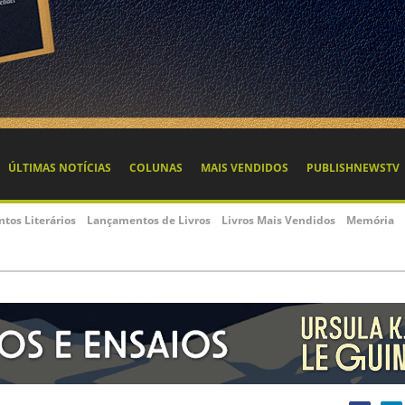
ÚLTIMAS NOTÍCIAS
COLUNAS
MAIS VENDIDOS
PUBLISHNEWSTV
ntos Literários
Lançamentos de Livros
Livros Mais Vendidos
Memória