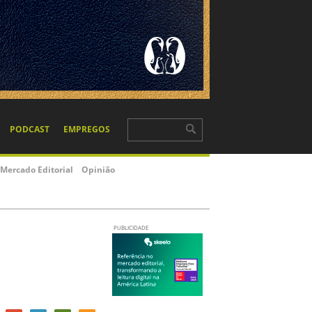
“
A literatura perto
do cinema é muito
ac Naify
chata porque a
pessoa fica
solitária ao ler.
”
SILVIANO SANTIAGO
Escritor brasileiro
PUBLICIDADE
Mensal
Anual
Todas
PUBLICIDADE