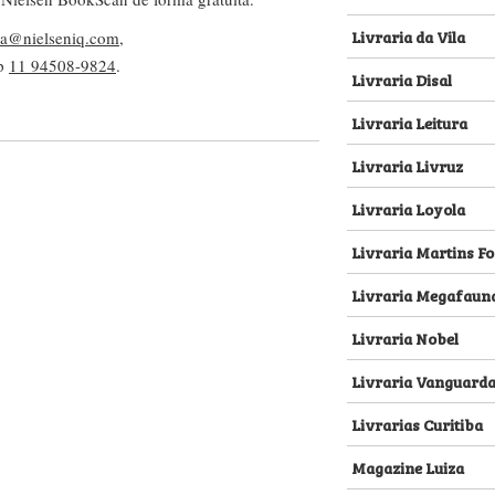
Livrarias Curitiba
Magazine Luiza
Mercado Livre
Pão de Açúcar
Vitrola Livraria
Fornecedores
Newsletter
Precisando de um capista, de um
O PublishNews nasc
diagramador ou de uma gráfica? Ou de um
newsletter. E esta co
conversor de e-books? Seja o que for, você
principal ferramenta
poderá encontrar no nosso Guia de
receber diariamente t
Fornecedores. E para anunciar sua
mundo do livro resu