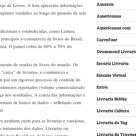
nenhum custo para as livrarias e varejistas,
Livraria da Tag
no tratamento dos dados. Livrarias ou
Livraria da Traves
 Nielsen BookScan de forma gratuita.
Livraria da Vila
lva@nielseniq.com
,
pp
11 94508-9824
.
Livraria Disal
Livraria Leitura
Livraria Livruz
Livraria Loyola
Livraria Martins Fo
Livraria Megafaun
Livraria Nobel
Livraria Vanguard