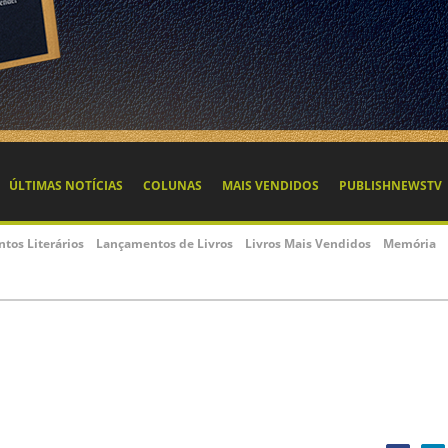
s Vendidos Editora de 06/10/2025 a 12/10/2025 | Cos
ão Ficção Especialista
Infantil e Juvenil
Semanal
Editoras
ltros selecionados.
Livrarias