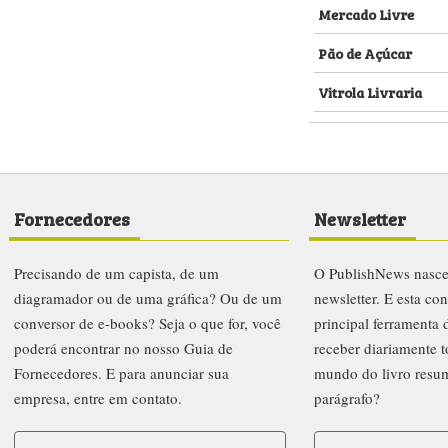
empresa, entre em contato.
parágrafo?
Procurar
Ass
letters
Prêmio PublishNews 2019
Institucional
Anuncie
FAQ
Co
eservados.
 ou redistribuído sem autorização.