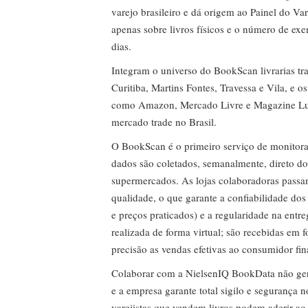
Colaborar com a NielsenIQ BookData não gera 
e a empresa garante total sigilo e segurança 
varejistas que vendem livros podem aderir ao
Quer fazer parte? Entre em contato:
jacira.si
luiz.gaspar@nielseniq.com
ou pelo WhatsA
Clique aqui para mais informações.