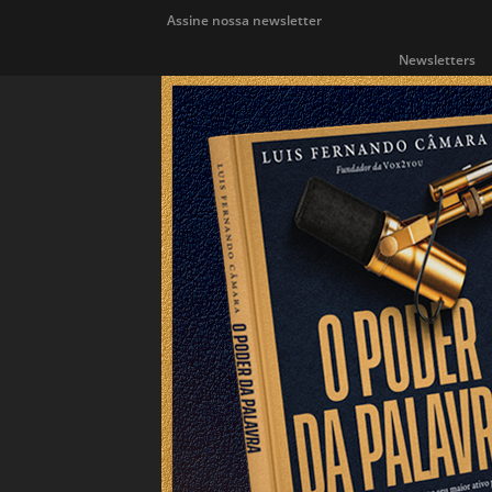
Assine nossa newsletter
Newsletters
ÁREA INDIE
Atualidades
Blog da Redação
Entrevistas
Eve
Prêmios e Concursos
Publieditorial
PUBLICIDADE