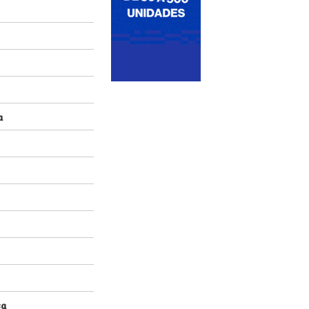
sa
ntes
a
a