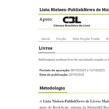
Lista Nielsen-PublishNews de Livros Mai
A
meio do BookScan, sistema da NielsenIQ Boo
varejo brasileiro e dá origem ao Painel do Var
apenas sobre livros físicos e o número de ex
dias.
Integram o universo do BookScan livrarias tra
Curitiba, Martins Fontes, Travessa e Vila, e o
como Amazon, Mercado Livre e Magazine Lui
mercado trade no Brasil.
O BookScan é o primeiro serviço de monitor
dados são coletados, semanalmente, direto do
supermercados. As lojas colaboradoras passa
qualidade, o que garante a confiabilidade do
e preços praticados) e a regularidade na entr
realizada de forma virtual; são recebidas em
precisão as vendas efetivas ao consumidor fin