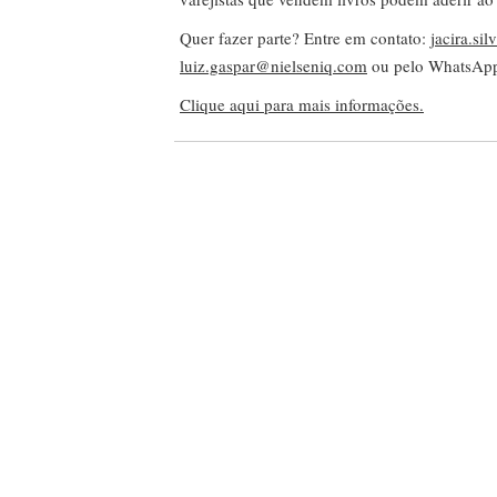
Empregos
Você está buscando um emprego no
mercado editorial? O PublishNews oferece
um banco de vagas abertas em diversas
empresas da cadeia do livro. E se você
quiser anunciar uma vaga em sua empresa,