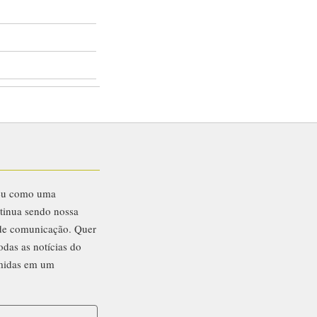
inar
ntato