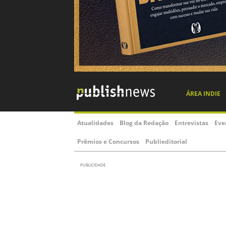
Lista Nielsen-PublishNews de Mai
Apoio:
Geral
Ficção
Não Ficção Trade
N
Livros
Infelizmente nenhum livro foi encontrado usando os fi
Período de apuração:
06/10/2025 a 12/10/2025
Data de publicação:
20/10/2025
Metodologia