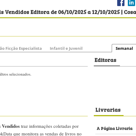
s Vendidos
traz informações coletadas por
A Página Livraria
kData que monitora as vendas de livros no
Amazon
ejo de Livros. A lista apresenta informações
emplares vendidos ao longo do período de sete
Americanas
Americanas.com
dicionais e estabelecidas, como Leitura,
s principais e-commerces de livros do Brasil,
Carrefour
za. O painel cobre de 60% a 70% do
Drummond Livrari
Escariz Livraria
amento de vendas de livros do mundo. Os
 “caixa” de livrarias, e-commerces e
Estante Virtual
m por um rigoroso processo de controle de
Extra
s números reportados (volume comercializado
ega dos resultados. A coleta das informações é
Livraria Bidóia
 formato de banco de dados – refletindo com
al.
Livraria Cultura