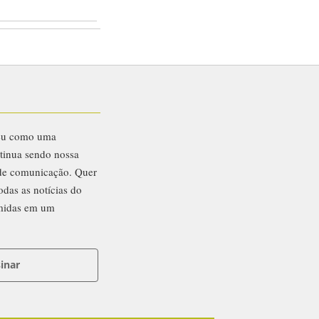
eu como uma
ntinua sendo nossa
 de comunicação. Quer
odas as notícias do
midas em um
inar