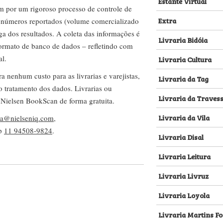
Estante Virtual
m por um rigoroso processo de controle de
Extra
s números reportados (volume comercializado
ega dos resultados. A coleta das informações é
Livraria Bidóia
 formato de banco de dados – refletindo com
al.
Livraria Cultura
nenhum custo para as livrarias e varejistas,
Livraria da Tag
no tratamento dos dados. Livrarias ou
Livraria da Traves
 Nielsen BookScan de forma gratuita.
Livraria da Vila
lva@nielseniq.com
,
pp
11 94508-9824
.
Livraria Disal
Livraria Leitura
Livraria Livruz
Livraria Loyola
Livraria Martins Fo