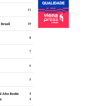
11
 Brasil
10
8
7
6
5
l Alta Books
4
a
4