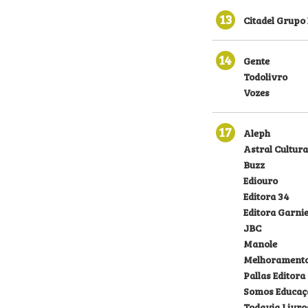
13
Citadel Grupo 
14
Gente
Todolivro
Vozes
17
Aleph
Astral Cultura
Buzz
Ediouro
Editora 34
Editora Garni
JBC
Manole
Melhorament
Pallas Editora
Somos Educaç
Todavia Livro