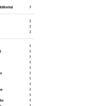
Editorial
3
2
2
2
1
l
1
1
1
1
er
1
1
1
os
1
1
ão
1
s
1