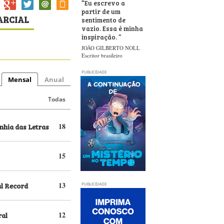
“
Eu escrevo a
partir de um
PARCIAL
sentimento de
vazio. Essa é minha
inspiração.
”
JOÃO GILBERTO NOLL
Escritor brasileiro
PUBLICIDADE
Mensal
Anual
Todas
hia das Letras
18
15
al Record
13
PUBLICIDADE
ral
12