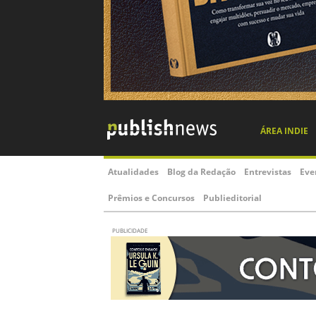
ÁREA INDIE
Atualidades
Blog da Redação
Entrevistas
Eve
Prêmios e Concursos
Publieditorial
PUBLICIDADE