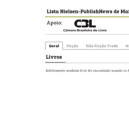
Lista Nielsen-PublishNews de Mai
Apoio:
Geral
Ficção
Não Ficção Trade
N
Livros
Infelizmente nenhum livro foi encontrado usando os fi