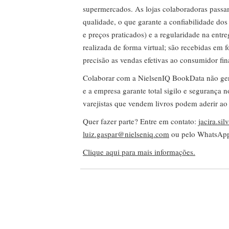
supermercados. As lojas colaboradoras passa
qualidade, o que garante a confiabilidade do
e preços praticados) e a regularidade na entr
realizada de forma virtual; são recebidas em
precisão as vendas efetivas ao consumidor fin
Colaborar com a NielsenIQ BookData não gera 
e a empresa garante total sigilo e segurança 
varejistas que vendem livros podem aderir ao
Quer fazer parte? Entre em contato:
jacira.si
luiz.gaspar@nielseniq.com
ou pelo WhatsA
Clique aqui para mais informações.