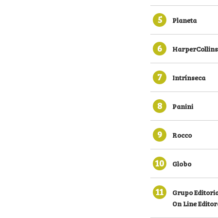
5
Planeta
6
HarperCollins
7
Intrínseca
8
Panini
9
Rocco
10
Globo
11
Grupo Editoria
On Line Editor