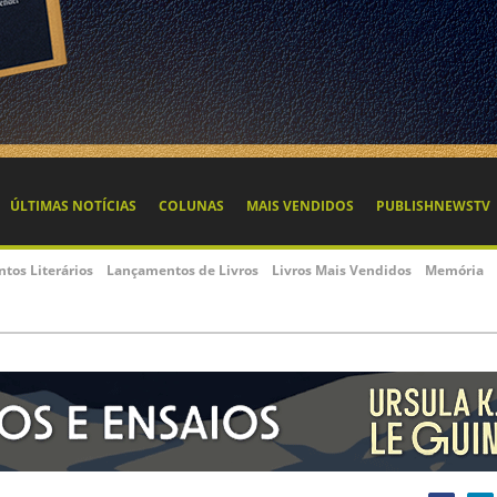
ÚLTIMAS NOTÍCIAS
COLUNAS
MAIS VENDIDOS
PUBLISHNEWSTV
ntos Literários
Lançamentos de Livros
Livros Mais Vendidos
Memória