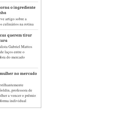
torna o ingrediente
inha
ve artigo sobre a
s culinários na rotina
cas querem tirar
tura
lista Gabriel Mattos
de laços entre o
 fora do mercado
a mulher no mercado
 brilhantemente
Goldin, professora de
ulher a vencer o prêmio
forma individual