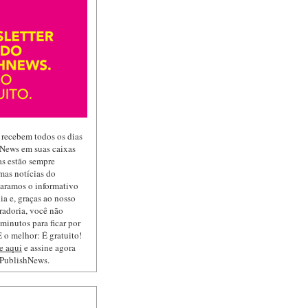
 recebem todos os dias
hNews em suas caixas
las estão sempre
mas notícias do
paramos o informativo
ia e, graças ao nosso
radoria, você não
minutos para ficar por
 o melhor: É gratuito!
e aqui
e assine agora
 PublishNews.