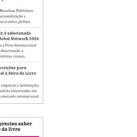
Brazilian Publishers
acionalização e
em eventos globais
ir, é selecionado
Global Network 2026
 a Feira Internacional
 direcionado a
stórias visuais
scrições para
l à Feira do Livro
 empresas e instituições
ulista interessadas em
o mercado internacional
 precisa saber
 do livro