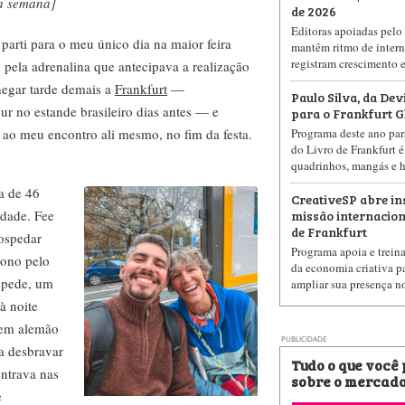
ma semana]
de 2026
Editoras apoiadas pelo 
arti para o meu único dia na maior feira
mantêm ritmo de intern
registram crescimento 
pela adrenalina que antecipava a realização
hegar tarde demais a
Frankfurt
—
Paulo Silva, da Dev
ur no estande brasileiro dias antes — e
para o Frankfurt 
 ao meu encontro ali mesmo, no fim da festa.
Programa deste ano para
do Livro de Frankfurt é
quadrinhos, mangás e hi
a de 46
CreativeSP abre in
missão internaciona
idade. Fee
de Frankfurt
hospedar
Programa apoia e treina
tono pelo
da economia criativa pa
óspede, um
ampliar sua presença n
 à noite
 em alemão
PUBLICIDADE
ra desbravar
Tudo o que você
entrava nas
sobre o mercado
e