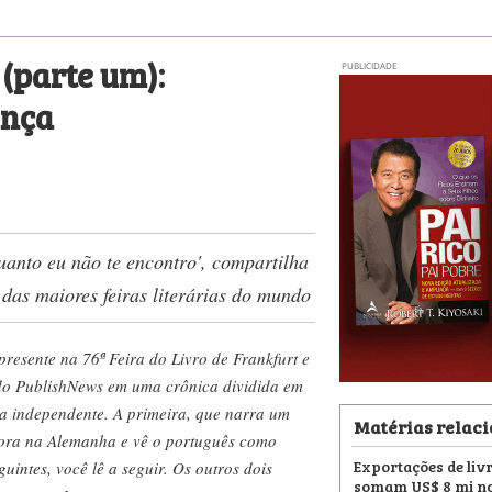
(parte um):
PUBLICIDADE
ança
uanto eu não te encontro', compartilha
das maiores feiras literárias do mundo
presente na 76ª Feira do Livro de Frankfurt e
 do PublishNews em uma crônica dividida em
ma independente. A primeira, que narra um
Matérias relac
ora na Alemanha e vê o português como
Exportações de livr
intes, você lê a seguir. Os outros dois
somam US$ 8 mi no