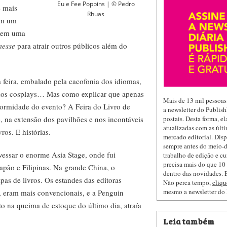
Eu e Fee Poppins | © Pedro
 mais
Rhuas
 em um
a em uma
esse
para atrair outros públicos além do
feira, embalado pela cacofonia dos idiomas,
s dos cosplays… Mas como explicar que apenas
Mais de 13 mil pessoas
normidade do evento? A Feira do Livro de
a newsletter do Publis
, na extensão dos pavilhões e nos incontáveis
postais. Desta forma, e
atualizadas com as últi
ros. E histórias.
mercado editorial. Dis
sempre antes do meio-d
vessar o enorme Asia Stage, onde fui
trabalho de edição e cu
precisa mais do que 10 
apão e Filipinas. Na grande China, o
dentro das novidades. E
pas de livros. Os estandes das editoras
Não perca tempo,
cliqu
mesmo a newsletter do
, eram mais convencionais, e a Penguin
 na queima de estoque do último dia, atraía
Leia também