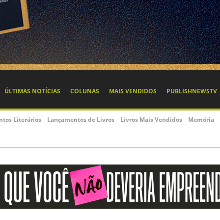
ÚLTIMAS NOTÍCIAS
COLUNAS
MAIS VENDIDOS
PUBLISHNEWSTV
ntos Literários
Lançamentos de Livros
Livros Mais Vendidos
Memória