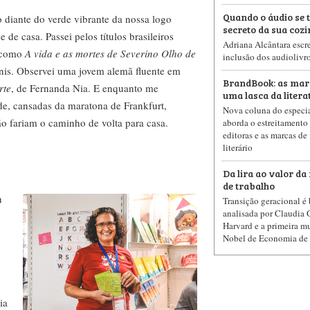
Quando o áudio se 
o diante do verde vibrante da nossa logo
secreto da sua coz
de casa. Passei pelos títulos brasileiros
Adriana Alcântara escre
, como
A vida e as mortes de Severino Olho de
inclusão dos audiolivro
enis. Observei uma jovem alemã fluente em
BrandBook: as mar
rte
, de Fernanda Nia. E enquanto me
uma lasca da litera
de, cansadas da maratona de Frankfurt,
Nova coluna do especia
ão fariam o caminho de volta para casa.
aborda o estreitamento 
editoras e as marcas de
literário
Da lira ao valor d
de trabalho
h
Transição geracional é
analisada por Claudia 
Harvard e a primeira m
Nobel de Economia de 
ia