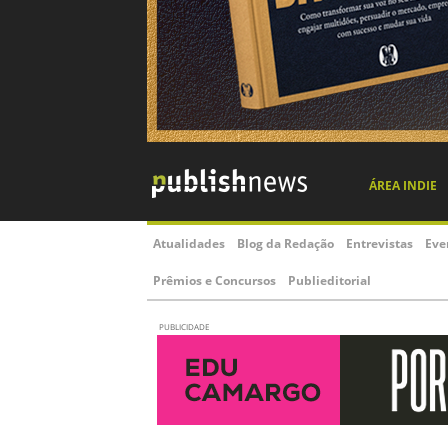
ÁREA INDIE
Atualidades
Blog da Redação
Entrevistas
Eve
Prêmios e Concursos
Publieditorial
PUBLICIDADE