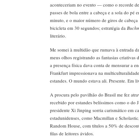
aconteceriam no evento — como o recorde de
passes de bola entre a cabeça e a sola do pé
minuto, e o maior número de giros de cabeç
bicicleta em 30 segundos; estratégia da
Buchm
literário.
Me somei à multidão que rumava à entrada da 
meus olhos registrando as fantasias criativa
a presença física dava conta de mensurar a e
Frankfurt impressionava na multiculturalidade
estandes. O mundo estava ali. Presente. Em liv
A procura pelo pavilhão do Brasil me fez atra
recebido por estandes belíssimos como o do J
presidente Xi Jinping sorria carismático em ca
estadunidenses, como Macmillan e Scholastic
Random House, com títulos a 50% de desconto
filas de leitores ávidos.