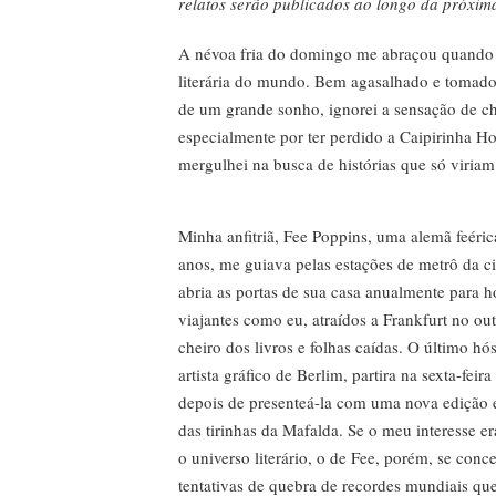
relatos serão publicados ao longo da próxi
A névoa fria do domingo me abraçou quando p
literária do mundo. Bem agasalhado e tomado 
de um grande sonho, ignorei a sensação de c
especialmente por ter perdido a Caipirinha Ho
mergulhei na busca de histórias que só viriam
Minha anfitriã, Fee Poppins, uma alemã feéric
anos, me guiava pelas estações de metrô da c
abria as portas de sua casa anualmente para 
viajantes como eu, atraídos a Frankfurt no ou
cheiro dos livros e folhas caídas. O último h
artista gráfico de Berlim, partira na sexta-feira
depois de presenteá-la com uma nova edição
das tirinhas da Mafalda. Se o meu interesse e
o universo literário, o de Fee, porém, se conc
tentativas de quebra de recordes mundiais qu