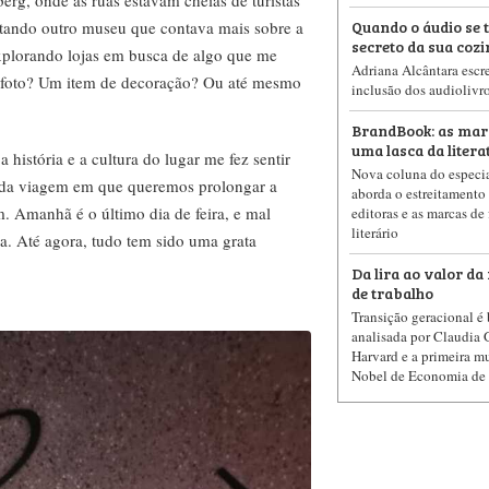
erg, onde as ruas estavam cheias de turistas
Quando o áudio se 
sitando outro museu que contava mais sobre a
secreto da sua coz
explorando lojas em busca de algo que me
Adriana Alcântara escre
a foto? Um item de decoração? Ou até mesmo
inclusão dos audiolivro
BrandBook: as mar
uma lasca da litera
história e a cultura do lugar me fez sentir
Nova coluna do especia
 da viagem em que queremos prolongar a
aborda o estreitamento 
m. Amanhã é o último dia de feira, e mal
editoras e as marcas de
literário
a. Até agora, tudo tem sido uma grata
Da lira ao valor d
de trabalho
Transição geracional é
analisada por Claudia 
Harvard e a primeira m
Nobel de Economia de 