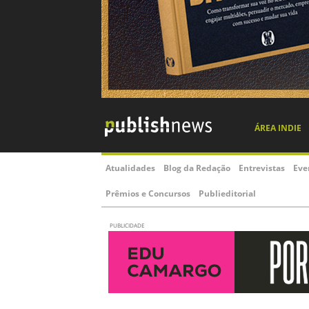
ÁREA INDIE
Atualidades
Blog da Redação
Entrevistas
Eve
Prêmios e Concursos
Publieditorial
PUBLICIDADE