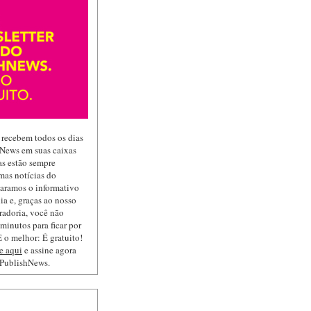
 recebem todos os dias
hNews em suas caixas
las estão sempre
mas notícias do
paramos o informativo
ia e, graças ao nosso
radoria, você não
minutos para ficar por
 o melhor: É gratuito!
e aqui
e assine agora
 PublishNews.