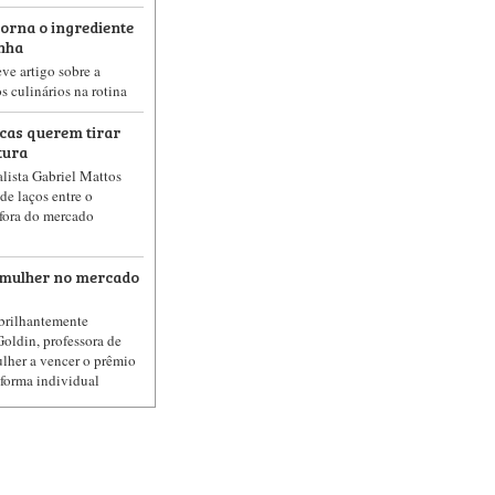
torna o ingrediente
inha
ve artigo sobre a
s culinários na rotina
cas querem tirar
tura
lista Gabriel Mattos
de laços entre o
 fora do mercado
a mulher no mercado
 brilhantemente
Goldin, professora de
ulher a vencer o prêmio
forma individual