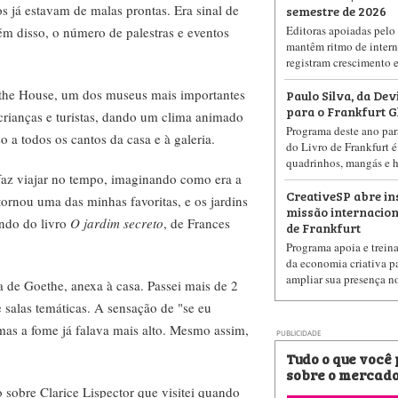
s já estavam de malas prontas. Era sinal de
semestre de 2026
Editoras apoiadas pelo 
lém disso, o número de palestras e eventos
mantêm ritmo de intern
registram crescimento 
ethe House, um dos museus mais importantes
Paulo Silva, da Dev
para o Frankfurt 
crianças e turistas, dando um clima animado
Programa deste ano para
 a todos os cantos da casa e à galeria.
do Livro de Frankfurt é
quadrinhos, mangás e hi
faz viajar no tempo, imaginando como era a
CreativeSP abre in
tornou uma das minhas favoritas, e os jardins
missão internaciona
ando do livro
O jardim secreto
, de Frances
de Frankfurt
Programa apoia e treina
da economia criativa pa
ampliar sua presença n
a de Goethe, anexa à casa. Passei mais de 2
e salas temáticas. A sensação de "se eu
 mas a fome já falava mais alto. Mesmo assim,
PUBLICIDADE
Tudo o que você
sobre o mercado
obre Clarice Lispector que visitei quando