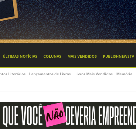
ÚLTIMAS NOTÍCIAS
COLUNAS
MAIS VENDIDOS
PUBLISHNEWSTV
ntos Literários
Lançamentos de Livros
Livros Mais Vendidos
Memória