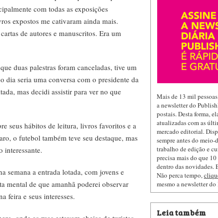
cipalmente com todas as exposições
ivros expostos me cativaram ainda mais.
cartas de autores e manuscritos. Era um
que duas palestras foram canceladas, tive um
 do dia seria uma conversa com o presidente da
ada, mas decidi assistir para ver no que
Mais de 13 mil pessoas
a newsletter do Publis
postais. Desta forma, e
atualizadas com as últi
e seus hábitos de leitura, livros favoritos e a
mercado editorial. Dis
laro, o futebol também teve seu destaque, mas
sempre antes do meio-d
trabalho de edição e cu
o interessante.
precisa mais do que 10 
dentro das novidades. E
 na semana a entrada lotada, com jovens e
Não perca tempo,
cliqu
ota mental de que amanhã poderei observar
mesmo a newsletter do
 feira e seus interesses.
Leia também