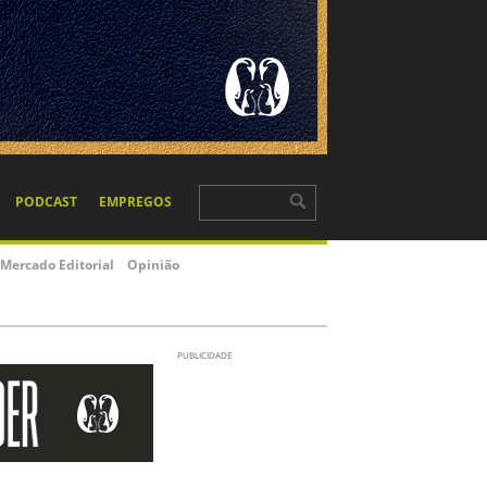
PODCAST
EMPREGOS
Mercado Editorial
Opinião
PUBLICIDADE