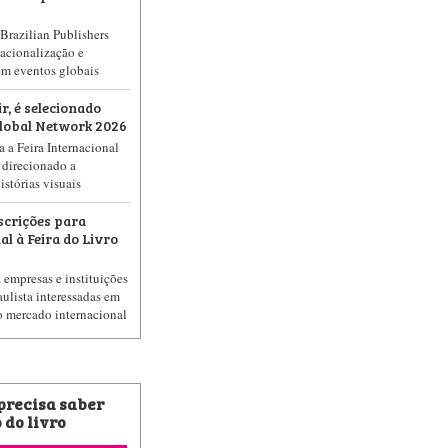
Brazilian Publishers
acionalização e
em eventos globais
ir, é selecionado
Global Network 2026
 a Feira Internacional
 direcionado a
stórias visuais
scrições para
l à Feira do Livro
 empresas e instituições
ulista interessadas em
o mercado internacional
 precisa saber
 do livro