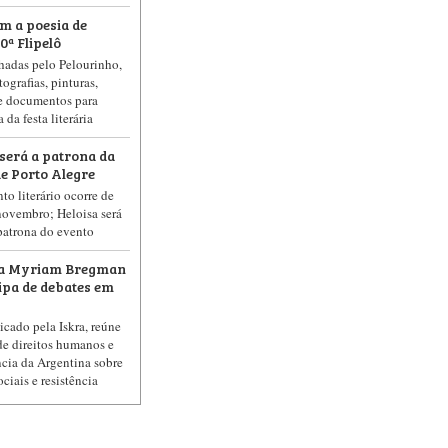
m a poesia de
ª Flipelô
lhadas pelo Pelourinho,
ografias, pinturas,
 e documentos para
da festa literária
 será a patrona da
de Porto Alegre
o literário ocorre de
novembro; Heloisa será
patrona do evento
na Myriam Bregman
cipa de debates em
icado pela Iskra, reúne
de direitos humanos e
ncia da Argentina sobre
ciais e resistência