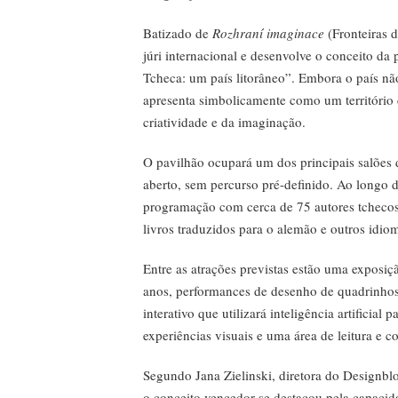
Batizado de
Rozhraní imaginace
(Fronteiras d
júri internacional e desenvolve o conceito da 
Tcheca: um país litorâneo”. Embora o país não
apresenta simbolicamente como um território
criatividade e da imaginação.
O pavilhão ocupará um dos principais salões 
aberto, sem percurso pré-definido. Ao longo 
programação com cerca de 75 autores tchecos,
livros traduzidos para o alemão e outros idio
Entre as atrações previstas estão uma exposiç
anos, performances de desenho de quadrinhos
interativo que utilizará inteligência artificial 
experiências visuais e uma área de leitura e 
Segundo Jana Zielinski, diretora do Designblo
o conceito vencedor se destacou pela capacid