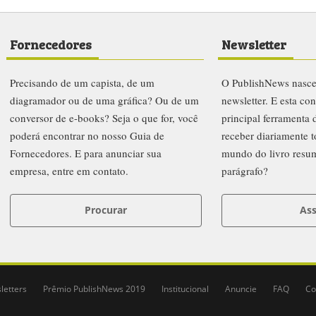
Fornecedores
Newsletter
Precisando de um capista, de um
O PublishNews nasc
diagramador ou de uma gráfica? Ou de um
newsletter. E esta co
conversor de e-books? Seja o que for, você
principal ferramenta
poderá encontrar no nosso Guia de
receber diariamente t
Fornecedores. E para anunciar sua
mundo do livro resu
empresa, entre em contato.
parágrafo?
Procurar
Ass
letters
Prêmio PublishNews 2019
Institucional
Anuncie
FAQ
Co