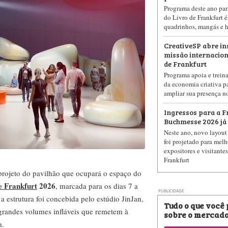
Programa deste ano para
do Livro de Frankfurt é
quadrinhos, mangás e hi
CreativeSP abre in
missão internaciona
de Frankfurt
Programa apoia e treina
da economia criativa pa
ampliar sua presença n
Ingressos para a F
Buchmesse 2026 já 
Neste ano, novo layout 
foi projetado para melh
expositores e visitante
Frankfurt
projeto do pavilhão que ocupará o espaço do
e Frankfurt
2026
, marcada para os dias 7 a
PUBLICIDADE
 estrutura foi concebida pelo estúdio JinJan,
Tudo o que você
a grandes volumes infláveis que remetem à
sobre o mercado
a.