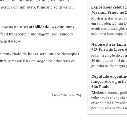
Exposições celebra
erder em um livro, brincar e se divertir”,
Myriam Fraga na 10
Mostras gratuitas espa
em Salvador, reúnem fot
sustentabilidade
m aposta na
. As estruturas
esculturas, instalações
celebrar a homenageada 
e fácil transporte e montagem, reduzindo o
a instalação.
Heloisa Pires Lima
72ª Feira do Livro 
s convidado de honra será um dos destaques
Próxima edição do event
30 de outubro a 15 de 
rt, a maior feira de negócios editoriais do
primeira mulher negra 
Deputada argenti
lança livro e parti
São Paulo
'Moderada nunca', publ
[15/06/2026 09:48:26]
reflexões da advogada 
ex-candidata à Presidê
política, movimentos so