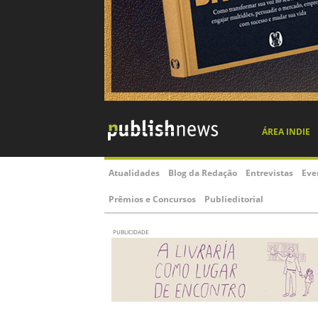
ÁREA INDIE
Atualidades
Blog da Redação
Entrevistas
Eve
Prêmios e Concursos
Publieditorial
PUBLICIDADE