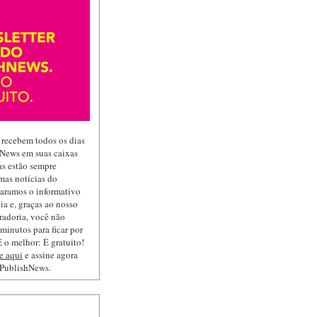
 recebem todos os dias
hNews em suas caixas
las estão sempre
mas notícias do
paramos o informativo
ia e, graças ao nosso
radoria, você não
minutos para ficar por
 o melhor: É gratuito!
e aqui
e assine agora
 PublishNews.