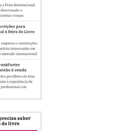
 a Feira Internacional
 direcionado a
stórias visuais
scrições para
l à Feira do Livro
 empresas e instituições
ulista interessadas em
o mercado internacional
rankfurter
estão à venda
dos pavilhões da feira
orar a experiência de
s profissionais em
 precisa saber
 do livro