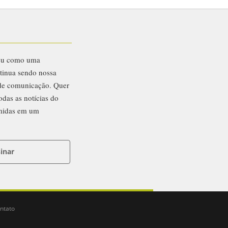
eu como uma
ntinua sendo nossa
 de comunicação. Quer
odas as notícias do
midas em um
inar
ntato