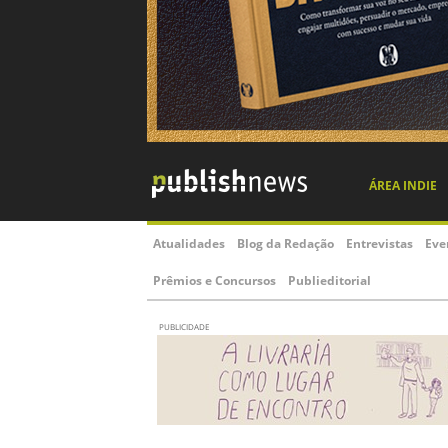
ÁREA INDIE
Atualidades
Blog da Redação
Entrevistas
Eve
Prêmios e Concursos
Publieditorial
PUBLICIDADE