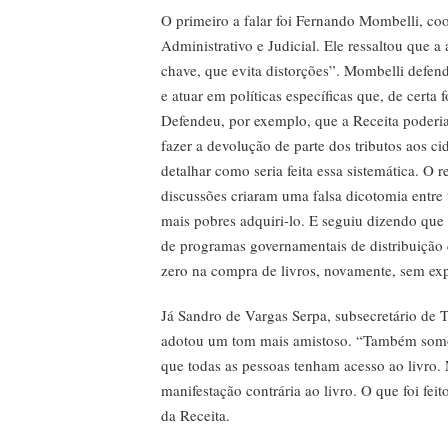
O primeiro a falar foi Fernando Mombelli, co
Administrativo e Judicial. Ele ressaltou que 
chave, que evita distorções”. Mombelli defend
e atuar em políticas específicas que, de certa 
Defendeu, por exemplo, que a Receita poderia 
fazer a devolução de parte dos tributos aos c
detalhar como seria feita essa sistemática. O 
discussões criaram uma falsa dicotomia entre t
mais pobres adquiri-lo. E seguiu dizendo que
de programas governamentais de distribuição d
zero na compra de livros, novamente, sem expl
Já Sandro de Vargas Serpa, subsecretário de T
adotou um tom mais amistoso. “Também somos 
que todas as pessoas tenham acesso ao livr
manifestação contrária ao livro. O que foi feit
da Receita.