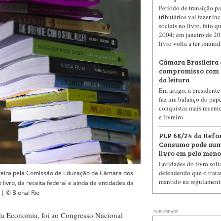
Período de transição pa
tributários vai fazer in
sociais no livro, fato q
2004; em janeiro de 20
livro volta a ter imuni
Câmara Brasileira 
compromisso com o 
da leitura
Em artigo, a president
faz um balanço do pape
conquistas mais recente
e livreiro
PLP 68/24 da Refo
Consumo pode aume
livro em pelo men
Entidades do livro sol
defendendo que o trata
feira pela Comissão de Educação da Câmara dos
mantido na regulament
livro, da receita federal e ainda de entidades da
 | © Bienal Rio
PUBLICIDADE
da Economia, foi ao Congresso Nacional