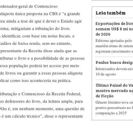
ordenador-geral de Contencioso
Leia também
a alíquota única proposta na CBS é “a grande
eu ainda a tese de que é dever o Estado agir
Exportações de livr
somam US$ 8 mi no
forma, mitigariam a tributação do livro.
de 2026
identificar, com base em notas fiscais, e
Editoras apoiadas pelo 
idadãos de baixa renda, sem no entanto,
mantêm ritmo de intern
representante da Receita disse ainda que as
registram crescimento 
ributar o livro e a possibilidade de as pessoas
Paulus busca design
 essa população poderá ter acesso por meio
Interessados devem envi
e livros ou garantir a essas pessoas alíquota
10 de agosto
icar como isso aconteceria na prática.
Último Painel do V
mostra mercado aq
ributação e Contencioso da Receita Federal,
de Ficção
defensores do livro, da leitura ampla, para
Gênero literário teve c
pontos percentuais no 
o. Não é, em nenhum momento, uma questão de
comparação a 2025
o é um cálculo técnico”, disse o representante