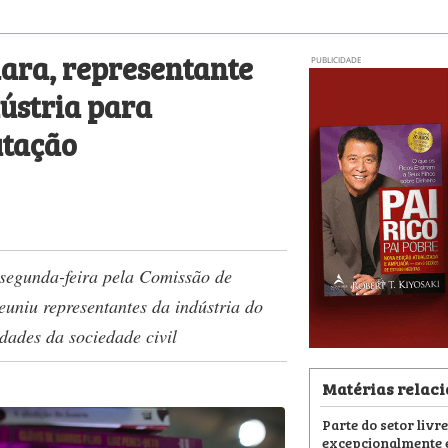
ara, representante
PUBLICIDADE
ústria para
utação
 segunda-feira pela Comissão de
niu representantes da indústria do
idades da sociedade civil
Matérias relac
Parte do setor livr
excepcionalmente