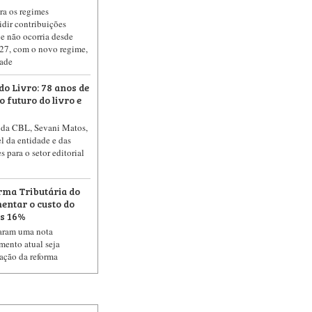
ra os regimes
cidir contribuições
ue não ocorria desde
27, com o novo regime,
dade
do Livro: 78 anos de
futuro do livro e
e da CBL, Sevani Matos,
l da entidade e das
s para o setor editorial
rma Tributária do
ntar o custo do
os 16%
taram uma nota
mento atual seja
ação da reforma