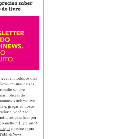
 precisa saber
 do livro
 recebem todos os dias
hNews em suas caixas
las estão sempre
mas notícias do
paramos o informativo
ia e, graças ao nosso
radoria, você não
minutos para ficar por
 o melhor: É gratuito!
e aqui
e assine agora
 PublishNews.