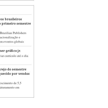
os brasileiros
 primeiro semestre
Brazilian Publishers
acionalização e
em eventos globais
er gráfico jr.
ar currículo até o dia
arejo do semestre
uecido por vendas
rescimento de 5,5
faturamento em