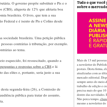
Tudo o que você
butária. O governo propõe substituir o Pis e o
sobre o mercado
os (CBS), alíquota de 12% que afetaria boa
mia brasileira. O livro, que tem a sua
ão Federal e é isento de Pis e Cofins desde
 sociedade brasileira. Uma petição pública
 pessoas contrárias à tributação, por exemplo.
ntrárias ao tema.
Mais de 13 mil pessoas
eio esquecido, foi ressuscitado, quando a
a newsletter do Publis
perguntas e respostas sobre a CBS
e lá
postais. Desta forma, e
 das elites e, portanto, seria justo a sua
atualizadas com as últi
mercado editorial. Dis
sempre antes do meio-d
trabalho de edição e cu
 desta segunda-feira (26), a Comissão de
precisa mais do que 10 
dentro das novidades. E
diência pública para tratar do assunto,
Não perca tempo,
cliqu
ta.
mesmo a newsletter do