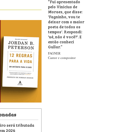
“
Fui apresentado
pelo Vinicius de
Moraes, que disse:
'Fagninho, vou te
deixar com o maior
poeta de todos os
tempos'. Respondi:
'ué, não é você?'. E
então conheci
Gullar.
”
FAGNER
Cantor e compositor
ionadas
eiro será tributada
 em 2026