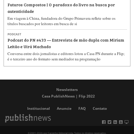
Futuros Compostos | O paradoxo do livro na busca por
autenticidade
Em viagem à China, fundadora do Grupo Primavera reflete sobre os
títulos buscados por leitores em busca de si
PODCAST
Podcast do PN #433 — Entrevista de mão dupla com Miriam
Leitão e Uirá Machado
Conversa entre dois jornalistas e editores lotou a Casa PN durante a Flip;
é o terceiro ano do formato sem mediador na programação
Newsletters
Casa PublishNews | Flip 2022
Institucional
Anuncie
FAQ
Contato
©2001-2026 por Carrenho Editorial Ltda. Todos os direitos reservados.