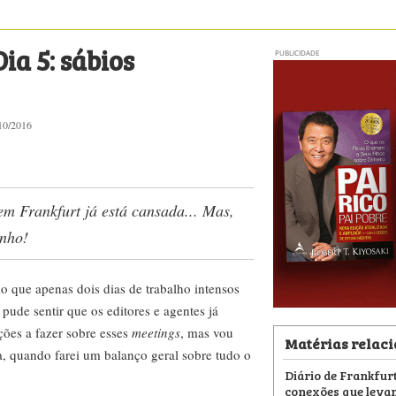
ia 5: sábios
PUBLICIDADE
0/2016
m Frankfurt já está cansada... Mas,
inho!
o que apenas dois dias de trabalho intensos
pude sentir que os editores e agentes já
ões a fazer sobre esses
meetings
, mas vou
Matérias relac
a, quando farei um balanço geral sobre tudo o
Diário de Frankfurt
conexões que leva