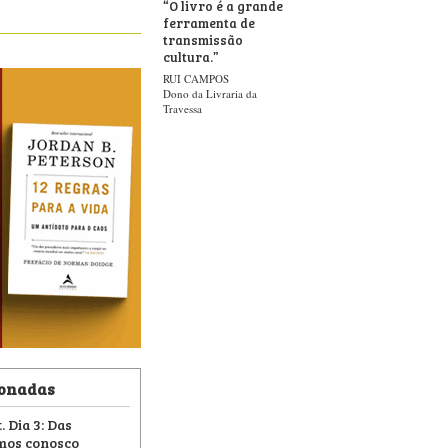
“
O livro é a grande
ferramenta de
transmissão
cultura.
”
RUI CAMPOS
Dono da Livraria da
Travessa
ionadas
. Dia 3: Das
mos conosco