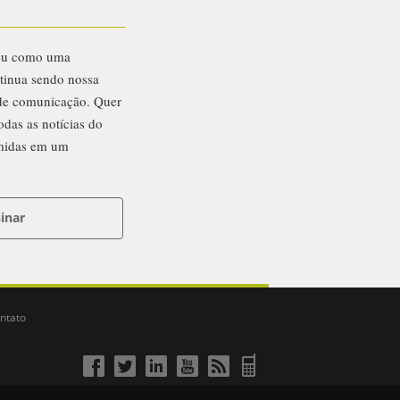
eu como uma
ntinua sendo nossa
 de comunicação. Quer
odas as notícias do
midas em um
inar
ntato