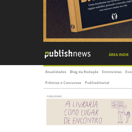
ÁREA INDIE
Atualidades
Blog da Redação
Entrevistas
Eve
Prêmios e Concursos
Publieditorial
PUBLICIDADE