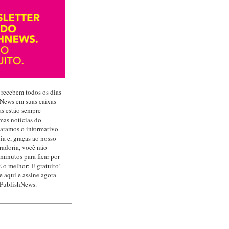
 recebem todos os dias
hNews em suas caixas
las estão sempre
mas notícias do
paramos o informativo
ia e, graças ao nosso
radoria, você não
minutos para ficar por
 o melhor: É gratuito!
e aqui
e assine agora
 PublishNews.