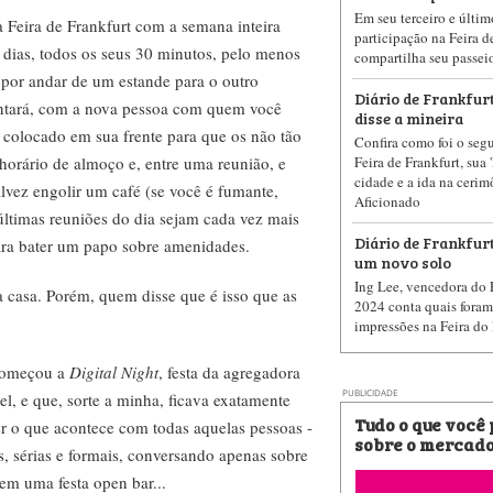
Em seu terceiro e último
 Feira de Frankfurt com a semana inteira
participação na Feira d
o dias, todos os seus 30 minutos, pelo menos
compartilha seu passei
 por andar de um estande para o outro
Diário de Frankfurt.
entará, com a nova pessoa com quem você
disse a mineira
 colocado em sua frente para que os não tão
Confira como foi o seg
horário de almoço e, entre uma reunião, e
Feira de Frankfurt, sua
cidade e a ida na ceri
talvez engolir um café (se você é fumante,
Aficionado
últimas reuniões do dia sejam cada vez mais
Diário de Frankfurt
ara bater um papo sobre amenidades.
um novo solo
Ing Lee, vencedora do 
ra casa. Porém, quem disse que é isso que as
2024 conta quais foram
impressões na Feira do 
 começou a
Digital Night
, festa da agregadora
PUBLICIDADE
l, e que, sorte a minha, ficava exatamente
Tudo o que você
r o que acontece com todas aquelas pessoas -
sobre o mercado
s, sérias e formais, conversando apenas sobre
em uma festa open bar...