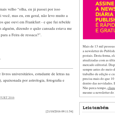
is velho “olha, eu já passei por isso
ei você, mas eu, em geral, não levo muito a
os que ouvi em Frankfurt - e que fui rebelde
m alguém, dizendo o quão cansada estava me
 para a Feira de ressaca?”.
Mais de 13 mil pessoas
a newsletter do Publis
postais. Desta forma, e
.
atualizadas com as últi
mercado editorial. Dis
sempre antes do meio-d
ivros universitários, estudante de letras na
trabalho de edição e cu
precisa mais do que 10 
 apaixonada por astrologia, fotografia e
dentro das novidades. E
Não perca tempo,
cliqu
mesmo a newsletter do
FURT 2016
Leia também
[21/10/2016 09:11:54]