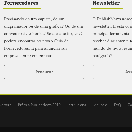
Fornecedores
Newsletter
Precisando de um capista, de um
O PublishNews nasc
diagramador ou de uma gráfica? Ou de um
newsletter. E esta co
conversor de e-books? Seja o que for, você
principal ferramenta
poderá encontrar no nosso Guia de
receber diariamente t
Fornecedores. E para anunciar sua
mundo do livro resu
empresa, entre em contato.
parágrafo?
Procurar
Ass
letters
Prêmio PublishNews 2019
Institucional
Anuncie
FAQ
Co