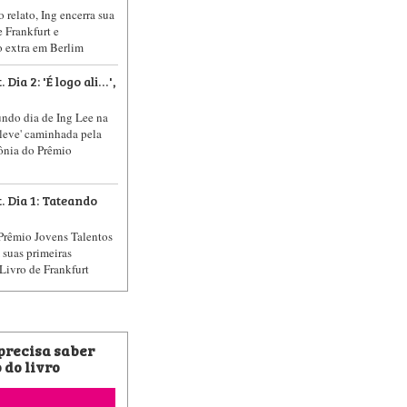
 relato, Ing encerra sua
e Frankfurt e
o extra em Berlim
 Dia 2: 'É logo ali…',
undo dia de Ing Lee na
 'leve' caminhada pela
mônia do Prêmio
. Dia 1: Tateando
Prêmio Jovens Talentos
 suas primeiras
Livro de Frankfurt
 precisa saber
 do livro