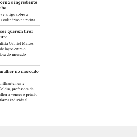
torna o ingrediente
inha
ve artigo sobre a
s culinários na rotina
cas querem tirar
tura
lista Gabriel Mattos
de laços entre o
 fora do mercado
a mulher no mercado
 brilhantemente
Goldin, professora de
ulher a vencer o prêmio
forma individual