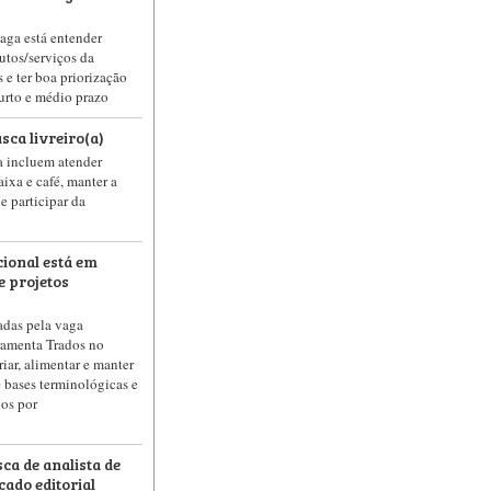
vaga está entender
utos/serviços da
 e ter boa priorização
curto e médio prazo
sca livreiro(a)
a incluem atender
aixa e café, manter a
e participar da
cional está em
e projetos
das pela vaga
rramenta Trados no
riar, alimentar e manter
 bases terminológicas e
dos por
ca de analista de
cado editorial