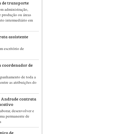
ca de transporte
 em administração,
e produção ou áreas
nto intermediário em
rata assistente
em escritório de
ta coordenador de
panhamento de toda a
 entre as atribuições do
e Andrade contrata
ucativo
laborar, desenvolver e
ama permanente de
a
nico de