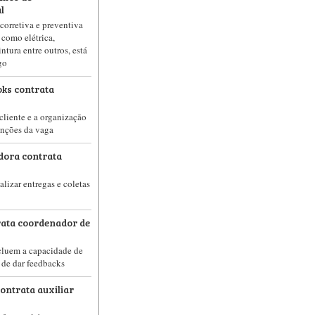
l
corretiva e preventiva
 como elétrica,
intura entre outros, está
go
oks contrata
cliente e a organização
funções da vaga
dora contrata
alizar entregas e coletas
rata coordenador de
cluem a capacidade de
 de dar feedbacks
contrata auxiliar