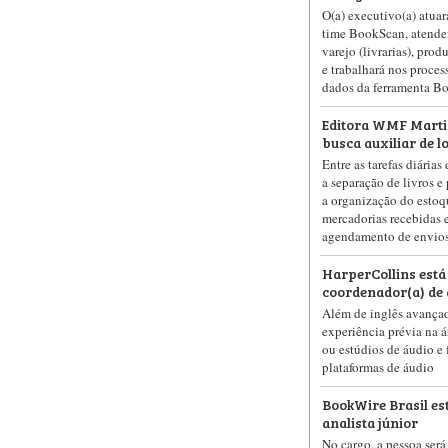
O(a) executivo(a) atua
time BookScan, atenden
varejo (livrarias), produ
e trabalhará nos proce
dados da ferramenta B
Editora WMF Marti
busca auxiliar de lo
Entre as tarefas diárias 
a separação de livros e
a organização do estoq
mercadorias recebidas 
agendamento de envios
HarperCollins está
coordenador(a) de 
Além de inglês avançad
experiência prévia na á
ou estúdios de áudio e
plataformas de áudio
BookWire Brasil es
analista júnior
No cargo, a pessoa será