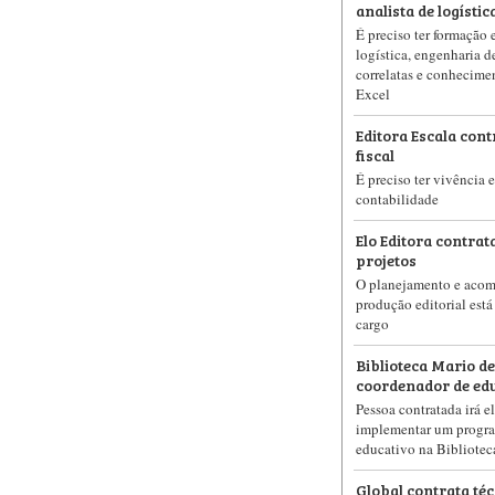
analista de logísti
É preciso ter formação
logística, engenharia d
correlatas e conhecime
Excel
Editora Escala cont
fiscal
É preciso ter vivência 
contabilidade
Elo Editora contra
projetos
O planejamento e acom
produção editorial está
cargo
Biblioteca Mario d
coordenador de ed
Pessoa contratada irá e
implementar um progr
educativo na Bibliotec
Global contrata téc