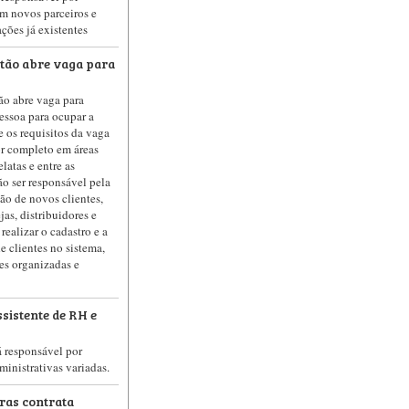
om novos parceiros e
ções já existentes
tão abre vaga para
ão abre vaga para
ssoa para ocupar a
 os requisitos da vaga
or completo em áreas
latas e entre as
ão ser responsável pela
ão de novos clientes,
ejas, distribuidores e
 realizar o cadastro e a
e clientes no sistema,
es organizadas e
sistente de RH e
á responsável por
inistrativas variadas.
ras contrata