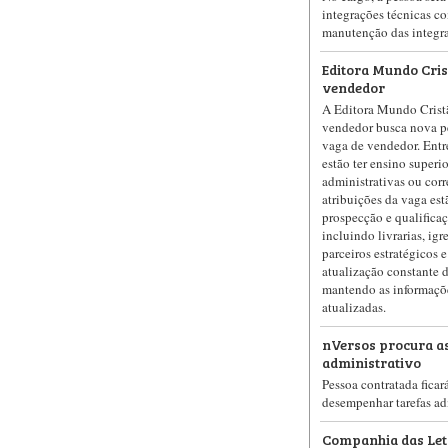
integrações técnicas c
manutenção das integra
Editora Mundo Cris
vendedor
A Editora Mundo Crist
vendedor busca nova pe
vaga de vendedor. Entre
estão ter ensino superi
administrativas ou corre
atribuições da vaga est
prospecção e qualificaç
incluindo livrarias, igr
parceiros estratégicos e
atualização constante d
mantendo as informaçõ
atualizadas.
nVersos procura as
administrativo
Pessoa contratada ficar
desempenhar tarefas adm
Companhia das Let