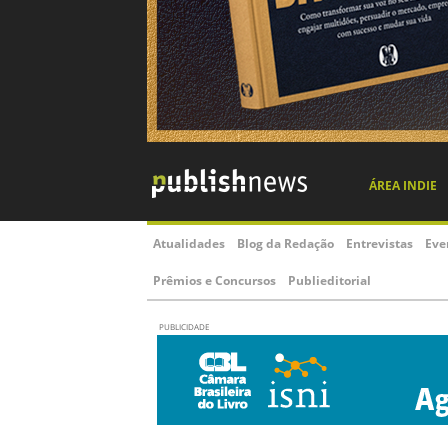
ÁREA INDIE
Atualidades
Blog da Redação
Entrevistas
Eve
Prêmios e Concursos
Publieditorial
PUBLICIDADE