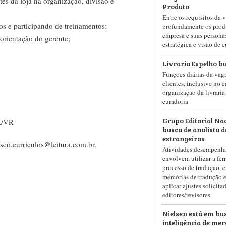
tes da loja na organização, divisão e
Produto
Entre os requisitos da 
os e participando de treinamentos;
profundamente os prod
empresa e suas personas
 orientação do gerente;
estratégica e visão de 
Livraria Espelho bu
Funções diárias da vag
clientes, inclusive no c
organização da livraria 
curadoria
Grupo Editorial Na
A/VR
busca de analista d
estrangeiros
sco.curriculos@leitura.com.br
.
Atividades desempenha
envolvem utilizar a fe
processo de tradução, c
memórias de tradução e
aplicar ajustes solicita
editores/revisores
Nielsen está em bus
inteligência de mer