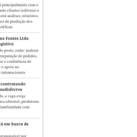
rá principalmente com o
do clientes (editoras) e
zirá análises, relatórios
ssos de produção dos
ookScan
ns Fontes Ltda
gística
do posto, estão: realizar
 preparação de pedidos,
ue e conferência de
e o apoio no
 internacionais
 contratando
audiolivros
o, a vaga exige
rea editorial, produtoras
 familiaridade com
tá em busca de
 responsável por