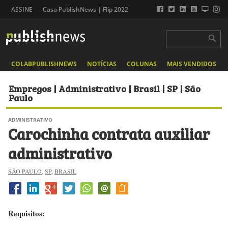
ASSINE
Casa PublishNews | Flip 2022
COLABPUBLISHNEWS
NOTÍCIAS
COLUNAS
MAIS VENDIDOS
Empregos | Administrativo | Brasil | SP | São
Paulo
ADMINISTRATIVO
Carochinha contrata auxiliar
administrativo
SÃO PAULO
,
SP
,
BRASIL
Requisitos: