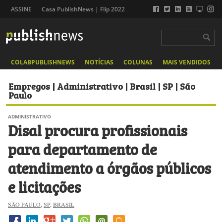
ASSINE
Casa PublishNews | Flip 2022
COLABPUBLISHNEWS
NOTÍCIAS
COLUNAS
MAIS VENDIDOS
Empregos | Administrativo | Brasil | SP | São
Paulo
ADMINISTRATIVO
Disal procura profissionais
para departamento de
atendimento a órgãos públicos
e licitações
SÃO PAULO
,
SP
,
BRASIL