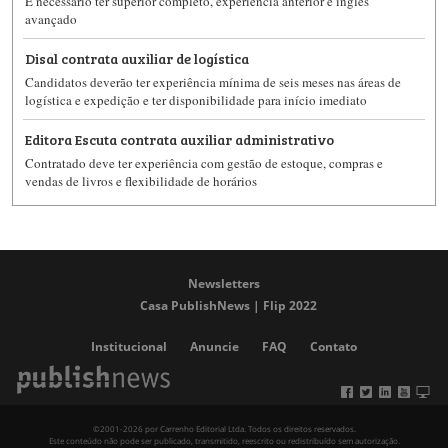
É necessário ter superior completo, experiência anterior e inglês
avançado
Disal contrata auxiliar de logística
Candidatos deverão ter experiência mínima de seis meses nas áreas de
logística e expedição e ter disponibilidade para início imediato
Editora Escuta contrata auxiliar administrativo
Contratado deve ter experiência com gestão de estoque, compras e
vendas de livros e flexibilidade de horários
Newsletters
Casa PublishNews | Flip 2022
Institucional
Anuncie
FAQ
Contato
©2001-2026 por Carrenho Editorial Ltda. Todos os direitos reservados.
Este conteúdo não pode ser publicado, transmitido, reescrito ou redistribuído sem autorização.