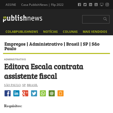
ASSINE
Casa PublishNews | Flip 2022
COLABPUBLISHNEWS
NOTÍCIAS
COLUNAS
MAIS VENDIDOS
Empregos | Administrativo | Brasil | SP | São
Paulo
ADMINISTRATIVO
Editora Escala contrata
assistente fiscal
SÃO PAULO
,
SP
,
BRASIL
Requisitos: