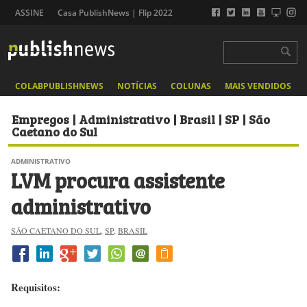
ASSINE
Casa PublishNews | Flip 2022
COLABPUBLISHNEWS
NOTÍCIAS
COLUNAS
MAIS VENDIDOS
Empregos | Administrativo | Brasil | SP | São
Caetano do Sul
ADMINISTRATIVO
LVM procura assistente
administrativo
SÃO CAETANO DO SUL
,
SP
,
BRASIL
Requisitos: