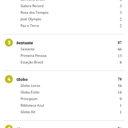
3
Galera Record
3
Rosa dos Tempos
2
José Olympio
2
Paz e Terra
3
Sextante
87
66
Sextante
13
Primeira Pessoa
8
Estação Brasil
4
Globo
78
54
Globo Livros
14
Globo Estilo
9
Principium
1
Biblioteca Azul
1
Globo Alt