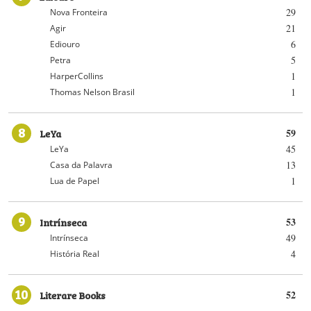
29
Nova Fronteira
21
Agir
6
Ediouro
5
Petra
1
HarperCollins
1
Thomas Nelson Brasil
8
LeYa
59
45
LeYa
13
Casa da Palavra
1
Lua de Papel
9
Intrínseca
53
49
Intrínseca
4
História Real
10
Literare Books
52