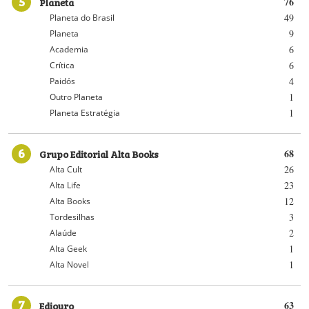
5
Planeta
76
49
Planeta do Brasil
9
Planeta
6
Academia
6
Crítica
4
Paidós
1
Outro Planeta
1
Planeta Estratégia
6
Grupo Editorial Alta Books
68
26
Alta Cult
23
Alta Life
12
Alta Books
3
Tordesilhas
2
Alaúde
1
Alta Geek
1
Alta Novel
7
Ediouro
63