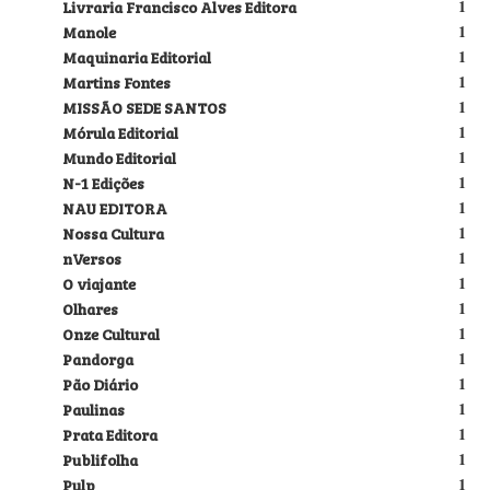
Livraria Francisco Alves Editora
1
Manole
1
Maquinaria Editorial
1
Martins Fontes
1
MISSÃO SEDE SANTOS
1
Mórula Editorial
1
Mundo Editorial
1
N-1 Edições
1
NAU EDITORA
1
Nossa Cultura
1
nVersos
1
O viajante
1
Olhares
1
Onze Cultural
1
Pandorga
1
Pão Diário
1
Paulinas
1
Prata Editora
1
Publifolha
1
Pulp
1