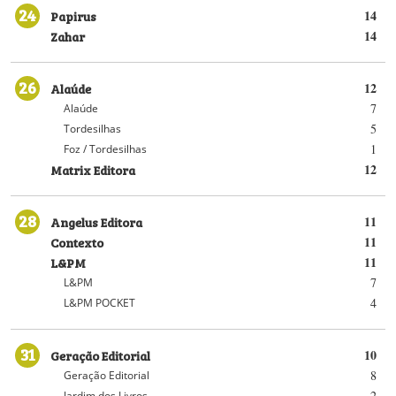
24
Papirus
14
Zahar
14
26
Alaúde
12
7
Alaúde
5
Tordesilhas
1
Foz / Tordesilhas
Matrix Editora
12
28
Angelus Editora
11
Contexto
11
L&PM
11
7
L&PM
4
L&PM POCKET
31
Geração Editorial
10
8
Geração Editorial
2
Jardim dos Livros