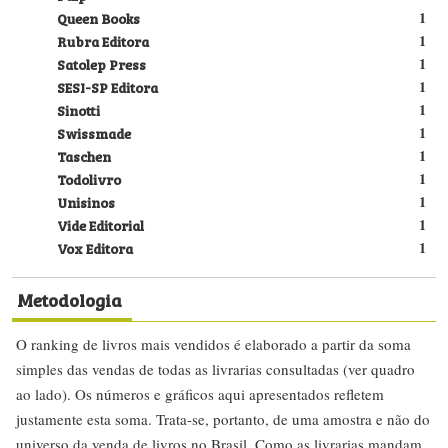
Queen Books
1
Rubra Editora
1
Satolep Press
1
SESI-SP Editora
1
Sinotti
1
Swissmade
1
Taschen
1
Todolivro
1
Unisinos
1
Vide Editorial
1
Vox Editora
1
Metodologia
O ranking de livros mais vendidos é elaborado a partir da soma
simples das vendas de todas as livrarias consultadas (ver quadro
ao lado). Os números e gráficos aqui apresentados refletem
justamente esta soma. Trata-se, portanto, de uma amostra e não do
universo da venda de livros no Brasil. Como as livrarias mandam