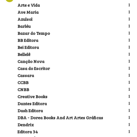
Arte e Vida
1
Ave Maria
1
Azulsol
1
Barléu
1
Bazar do Tempo
1
BB Editora
1
Bei Editora
1
Bellelê
1
Canção Nova
1
Casa do Escritor
1
Cassara
1
CCBB
1
CNBB
1
Creative Books
1
Dantes Editora
1
Dash Editora
1
DBA - Dorea Books And Art Artes Gráficas
1
Dendrix
1
Editora 34
1