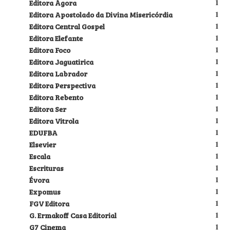
Editora Ágora
1
Editora Apostolado da Divina Misericórdia
1
Editora Central Gospel
1
Editora Elefante
1
Editora Foco
1
Editora Jaguatirica
1
Editora Labrador
1
Editora Perspectiva
1
Editora Rebento
1
Editora Ser
1
Editora Vitrola
1
EDUFBA
1
Elsevier
1
Escala
1
Escrituras
1
Évora
1
Expomus
1
FGV Editora
1
G. Ermakoff Casa Editorial
1
G7 Cinema
1