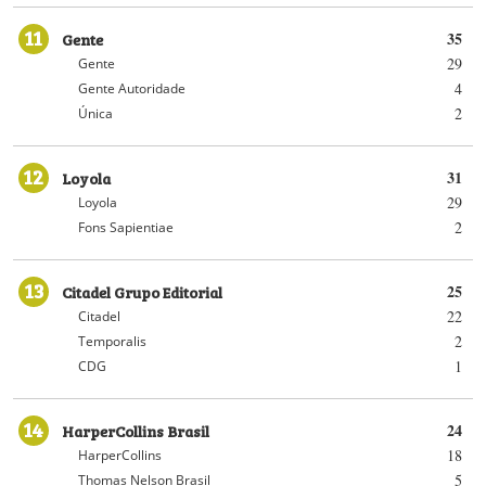
11
Gente
35
29
Gente
4
Gente Autoridade
2
Única
12
Loyola
31
29
Loyola
2
Fons Sapientiae
13
Citadel Grupo Editorial
25
22
Citadel
2
Temporalis
1
CDG
14
HarperCollins Brasil
24
18
HarperCollins
5
Thomas Nelson Brasil