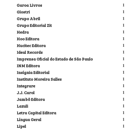
Garoa Livros
1
Giostri
1
Grupo Abril
1
Grupo Editorial Zit
1
Hedra
1
Hoo Editora
1
Hucitec Editora
1
Ideal Records
1
Imprensa Oficial do Estado de São Paulo
1
INM Editora
1
Insígnia Editorial
1
Instituto Moreira Salles
1
Integrare
1
J.J. Carol
1
Jambô Editora
1
Lazuli
1
Letra Capital Editora
1
Língua Geral
1
Lipel
1