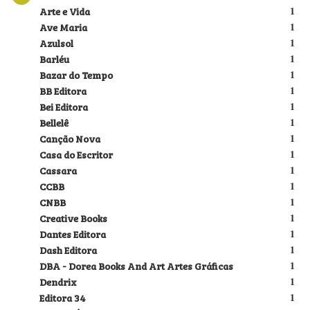
Arte e Vida
1
Ave Maria
1
Azulsol
1
Barléu
1
Bazar do Tempo
1
BB Editora
1
Bei Editora
1
Bellelê
1
Canção Nova
1
Casa do Escritor
1
Cassara
1
CCBB
1
CNBB
1
Creative Books
1
Dantes Editora
1
Dash Editora
1
DBA - Dorea Books And Art Artes Gráficas
1
Dendrix
1
Editora 34
1