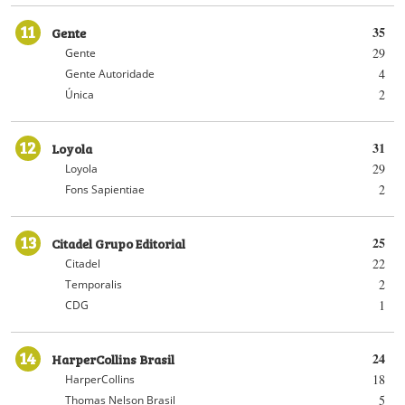
11
Gente
35
29
Gente
4
Gente Autoridade
2
Única
12
Loyola
31
29
Loyola
2
Fons Sapientiae
13
Citadel Grupo Editorial
25
22
Citadel
2
Temporalis
1
CDG
14
HarperCollins Brasil
24
18
HarperCollins
5
Thomas Nelson Brasil