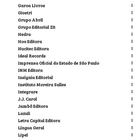
Garoa Livros
1
Giostri
1
Grupo Abril
1
Grupo Editorial Zit
1
Hedra
1
Hoo Editora
1
Hucitec Editora
1
Ideal Records
1
Imprensa Oficial do Estado de São Paulo
1
INM Editora
1
Insígnia Editorial
1
Instituto Moreira Salles
1
Integrare
1
J.J. Carol
1
Jambô Editora
1
Lazuli
1
Letra Capital Editora
1
Língua Geral
1
Lipel
1