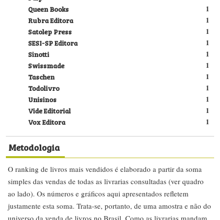
Queen Books
1
Rubra Editora
1
Satolep Press
1
SESI-SP Editora
1
Sinotti
1
Swissmade
1
Taschen
1
Todolivro
1
Unisinos
1
Vide Editorial
1
Vox Editora
1
Metodologia
O ranking de livros mais vendidos é elaborado a partir da soma
simples das vendas de todas as livrarias consultadas (ver quadro
ao lado). Os números e gráficos aqui apresentados refletem
justamente esta soma. Trata-se, portanto, de uma amostra e não do
universo da venda de livros no Brasil. Como as livrarias mandam