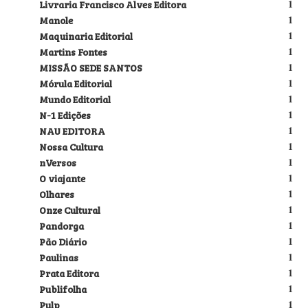
Livraria Francisco Alves Editora
1
Manole
1
Maquinaria Editorial
1
Martins Fontes
1
MISSÃO SEDE SANTOS
1
Mórula Editorial
1
Mundo Editorial
1
N-1 Edições
1
NAU EDITORA
1
Nossa Cultura
1
nVersos
1
O viajante
1
Olhares
1
Onze Cultural
1
Pandorga
1
Pão Diário
1
Paulinas
1
Prata Editora
1
Publifolha
1
Pulp
1