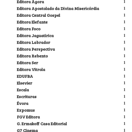
Editora Ágora
1
Editora Apostolado da Divina Misericórdia
1
Editora Central Gospel
1
Editora Elefante
1
Editora Foco
1
Editora Jaguatirica
1
Editora Labrador
1
Editora Perspectiva
1
Editora Rebento
1
Editora Ser
1
Editora Vitrola
1
EDUFBA
1
Elsevier
1
Escala
1
Escrituras
1
Évora
1
Expomus
1
FGV Editora
1
G. Ermakoff Casa Editorial
1
G7 Cinema
1