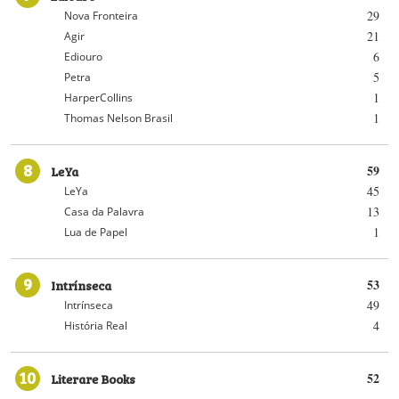
29
Nova Fronteira
21
Agir
6
Ediouro
5
Petra
1
HarperCollins
1
Thomas Nelson Brasil
8
LeYa
59
45
LeYa
13
Casa da Palavra
1
Lua de Papel
9
Intrínseca
53
49
Intrínseca
4
História Real
10
Literare Books
52