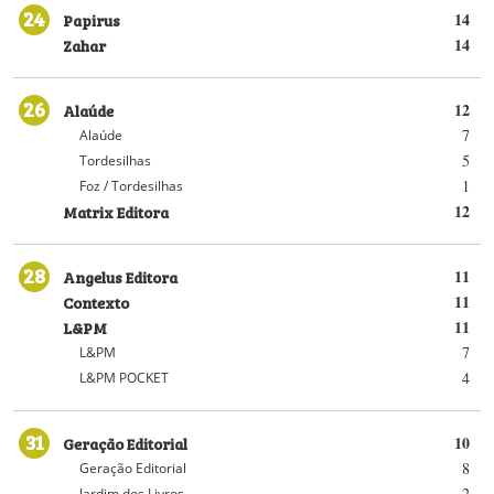
24
Papirus
14
Zahar
14
26
Alaúde
12
7
Alaúde
5
Tordesilhas
1
Foz / Tordesilhas
Matrix Editora
12
28
Angelus Editora
11
Contexto
11
L&PM
11
7
L&PM
4
L&PM POCKET
31
Geração Editorial
10
8
Geração Editorial
2
Jardim dos Livros