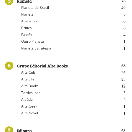
5
Planeta
76
49
Planeta do Brasil
9
Planeta
6
Academia
6
Crítica
4
Paidós
1
Outro Planeta
1
Planeta Estratégia
6
Grupo Editorial Alta Books
68
26
Alta Cult
23
Alta Life
12
Alta Books
3
Tordesilhas
2
Alaúde
1
Alta Geek
1
Alta Novel
7
Ediouro
63