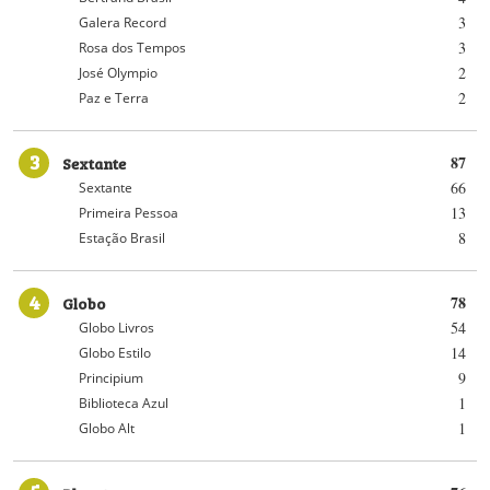
3
Galera Record
3
Rosa dos Tempos
2
José Olympio
2
Paz e Terra
3
Sextante
87
66
Sextante
13
Primeira Pessoa
8
Estação Brasil
4
Globo
78
54
Globo Livros
14
Globo Estilo
9
Principium
1
Biblioteca Azul
1
Globo Alt