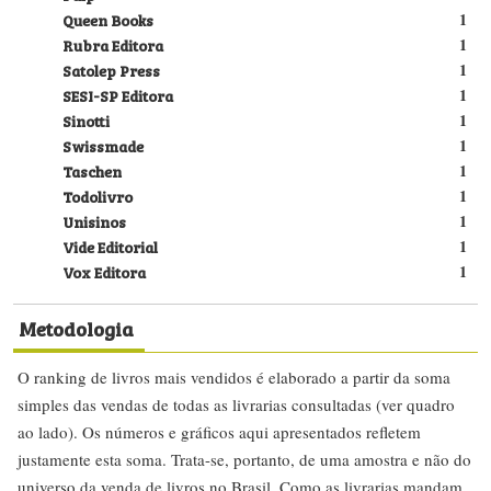
Queen Books
1
Rubra Editora
1
Satolep Press
1
SESI-SP Editora
1
Sinotti
1
Swissmade
1
Taschen
1
Todolivro
1
Unisinos
1
Vide Editorial
1
Vox Editora
1
Metodologia
O ranking de livros mais vendidos é elaborado a partir da soma
simples das vendas de todas as livrarias consultadas (ver quadro
ao lado). Os números e gráficos aqui apresentados refletem
justamente esta soma. Trata-se, portanto, de uma amostra e não do
universo da venda de livros no Brasil. Como as livrarias mandam