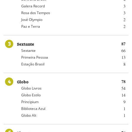
3
Galera Record
3
Rosa dos Tempos
2
José Olympio
2
Paz e Terra
3
Sextante
87
66
Sextante
13
Primeira Pessoa
8
Estação Brasil
4
Globo
78
54
Globo Livros
14
Globo Estilo
9
Principium
1
Biblioteca Azul
1
Globo Alt