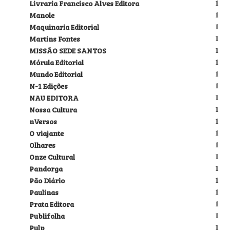
Livraria Francisco Alves Editora
1
Manole
1
Maquinaria Editorial
1
Martins Fontes
1
MISSÃO SEDE SANTOS
1
Mórula Editorial
1
Mundo Editorial
1
N-1 Edições
1
NAU EDITORA
1
Nossa Cultura
1
nVersos
1
O viajante
1
Olhares
1
Onze Cultural
1
Pandorga
1
Pão Diário
1
Paulinas
1
Prata Editora
1
Publifolha
1
Pulp
1