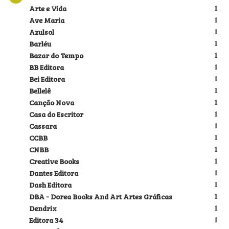
Arte e Vida
1
Ave Maria
1
Azulsol
1
Barléu
1
Bazar do Tempo
1
BB Editora
1
Bei Editora
1
Bellelê
1
Canção Nova
1
Casa do Escritor
1
Cassara
1
CCBB
1
CNBB
1
Creative Books
1
Dantes Editora
1
Dash Editora
1
DBA - Dorea Books And Art Artes Gráficas
1
Dendrix
1
Editora 34
1