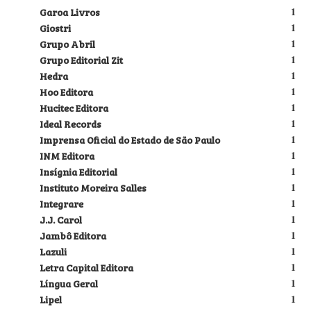
Garoa Livros
1
Giostri
1
Grupo Abril
1
Grupo Editorial Zit
1
Hedra
1
Hoo Editora
1
Hucitec Editora
1
Ideal Records
1
Imprensa Oficial do Estado de São Paulo
1
INM Editora
1
Insígnia Editorial
1
Instituto Moreira Salles
1
Integrare
1
J.J. Carol
1
Jambô Editora
1
Lazuli
1
Letra Capital Editora
1
Língua Geral
1
Lipel
1