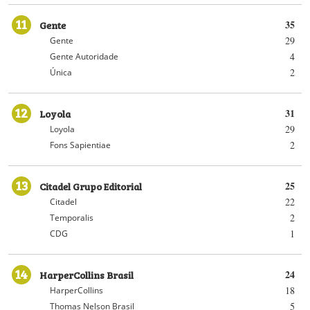
11
Gente
35
29
Gente
4
Gente Autoridade
2
Única
12
Loyola
31
29
Loyola
2
Fons Sapientiae
13
Citadel Grupo Editorial
25
22
Citadel
2
Temporalis
1
CDG
14
HarperCollins Brasil
24
18
HarperCollins
5
Thomas Nelson Brasil