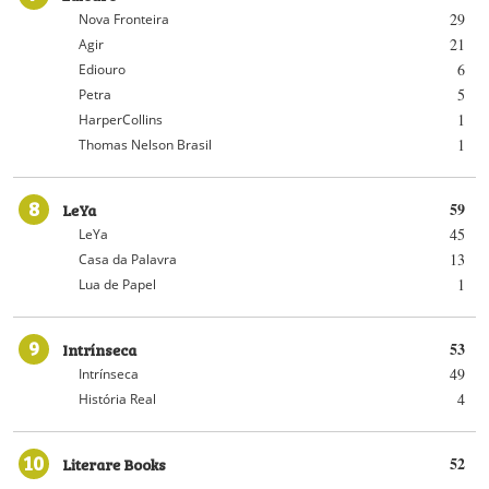
29
Nova Fronteira
21
Agir
6
Ediouro
5
Petra
1
HarperCollins
1
Thomas Nelson Brasil
8
LeYa
59
45
LeYa
13
Casa da Palavra
1
Lua de Papel
9
Intrínseca
53
49
Intrínseca
4
História Real
10
Literare Books
52