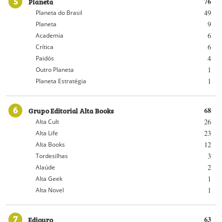
5
Planeta
76
49
Planeta do Brasil
9
Planeta
6
Academia
6
Crítica
4
Paidós
1
Outro Planeta
1
Planeta Estratégia
6
Grupo Editorial Alta Books
68
26
Alta Cult
23
Alta Life
12
Alta Books
3
Tordesilhas
2
Alaúde
1
Alta Geek
1
Alta Novel
7
Ediouro
63