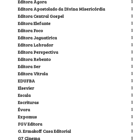
Editora Ágora
1
Editora Apostolado da Divina Misericórdia
1
Editora Central Gospel
1
Editora Elefante
1
Editora Foco
1
Editora Jaguatirica
1
Editora Labrador
1
Editora Perspectiva
1
Editora Rebento
1
Editora Ser
1
Editora Vitrola
1
EDUFBA
1
Elsevier
1
Escala
1
Escrituras
1
Évora
1
Expomus
1
FGV Editora
1
G. Ermakoff Casa Editorial
1
G7 Cinema
1