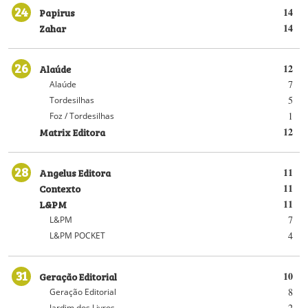
24
Papirus
14
Zahar
14
26
Alaúde
12
7
Alaúde
5
Tordesilhas
1
Foz / Tordesilhas
Matrix Editora
12
28
Angelus Editora
11
Contexto
11
L&PM
11
7
L&PM
4
L&PM POCKET
31
Geração Editorial
10
8
Geração Editorial
2
Jardim dos Livros