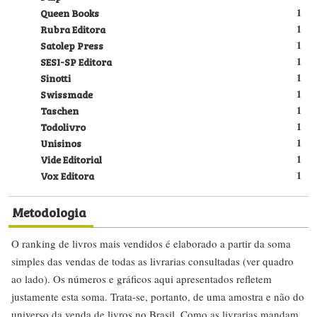
Queen Books
1
Rubra Editora
1
Satolep Press
1
SESI-SP Editora
1
Sinotti
1
Swissmade
1
Taschen
1
Todolivro
1
Unisinos
1
Vide Editorial
1
Vox Editora
1
Metodologia
O ranking de livros mais vendidos é elaborado a partir da soma
simples das vendas de todas as livrarias consultadas (ver quadro
ao lado). Os números e gráficos aqui apresentados refletem
justamente esta soma. Trata-se, portanto, de uma amostra e não do
universo da venda de livros no Brasil. Como as livrarias mandam