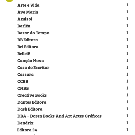
Arte e Vida
1
Ave Maria
1
Azulsol
1
Barléu
1
Bazar do Tempo
1
BB Editora
1
Bei Editora
1
Bellelê
1
Canção Nova
1
Casa do Escritor
1
Cassara
1
CCBB
1
CNBB
1
Creative Books
1
Dantes Editora
1
Dash Editora
1
DBA - Dorea Books And Art Artes Gráficas
1
Dendrix
1
Editora 34
1