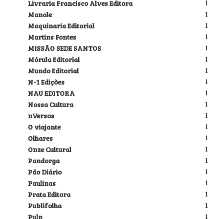
Livraria Francisco Alves Editora
1
Manole
1
Maquinaria Editorial
1
Martins Fontes
1
MISSÃO SEDE SANTOS
1
Mórula Editorial
1
Mundo Editorial
1
N-1 Edições
1
NAU EDITORA
1
Nossa Cultura
1
nVersos
1
O viajante
1
Olhares
1
Onze Cultural
1
Pandorga
1
Pão Diário
1
Paulinas
1
Prata Editora
1
Publifolha
1
Pulp
1