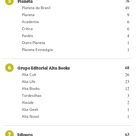
5
Planeta
76
49
Planeta do Brasil
9
Planeta
6
Academia
6
Crítica
4
Paidós
1
Outro Planeta
1
Planeta Estratégia
6
Grupo Editorial Alta Books
68
26
Alta Cult
23
Alta Life
12
Alta Books
3
Tordesilhas
2
Alaúde
1
Alta Geek
1
Alta Novel
7
Ediouro
63