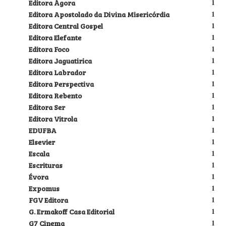
Editora Ágora
1
Editora Apostolado da Divina Misericórdia
1
Editora Central Gospel
1
Editora Elefante
1
Editora Foco
1
Editora Jaguatirica
1
Editora Labrador
1
Editora Perspectiva
1
Editora Rebento
1
Editora Ser
1
Editora Vitrola
1
EDUFBA
1
Elsevier
1
Escala
1
Escrituras
1
Évora
1
Expomus
1
FGV Editora
1
G. Ermakoff Casa Editorial
1
G7 Cinema
1