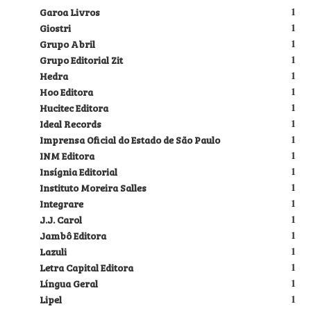
Garoa Livros
1
Giostri
1
Grupo Abril
1
Grupo Editorial Zit
1
Hedra
1
Hoo Editora
1
Hucitec Editora
1
Ideal Records
1
Imprensa Oficial do Estado de São Paulo
1
INM Editora
1
Insígnia Editorial
1
Instituto Moreira Salles
1
Integrare
1
J.J. Carol
1
Jambô Editora
1
Lazuli
1
Letra Capital Editora
1
Língua Geral
1
Lipel
1