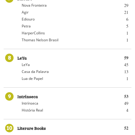
29
Nova Fronteira
21
Agir
6
Ediouro
5
Petra
1
HarperCollins
1
Thomas Nelson Brasil
8
LeYa
59
45
LeYa
13
Casa da Palavra
1
Lua de Papel
9
Intrínseca
53
49
Intrínseca
4
História Real
10
Literare Books
52