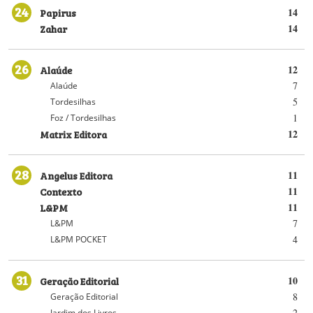
24
Papirus
14
Zahar
14
26
Alaúde
12
7
Alaúde
5
Tordesilhas
1
Foz / Tordesilhas
Matrix Editora
12
28
Angelus Editora
11
Contexto
11
L&PM
11
7
L&PM
4
L&PM POCKET
31
Geração Editorial
10
8
Geração Editorial
2
Jardim dos Livros