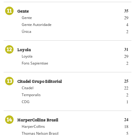
11
Gente
35
29
Gente
4
Gente Autoridade
2
Única
12
Loyola
31
29
Loyola
2
Fons Sapientiae
13
Citadel Grupo Editorial
25
22
Citadel
2
Temporalis
1
CDG
14
HarperCollins Brasil
24
18
HarperCollins
5
Thomas Nelson Brasil