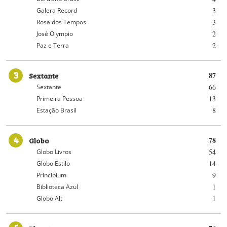
3
Galera Record
3
Rosa dos Tempos
2
José Olympio
2
Paz e Terra
3
Sextante
87
66
Sextante
13
Primeira Pessoa
8
Estação Brasil
4
Globo
78
54
Globo Livros
14
Globo Estilo
9
Principium
1
Biblioteca Azul
1
Globo Alt