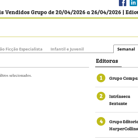
s Vendidos Grupo de 20/04/2026 a 26/04/2026 | Edio
ão Ficção Especialista
Infantil e Juvenil
Semanal
Editoras
ltros selecionados.
1
Grupo Compan
2
Intrínseca
Sextante
4
Grupo Editori
HarperCollins