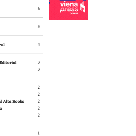
6
5
ral
4
Editorial
3
3
2
2
l Alta Books
2
a
2
2
1