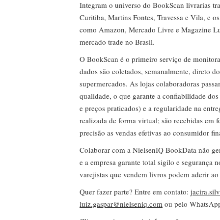
Integram o universo do BookScan livrarias tra
Curitiba, Martins Fontes, Travessa e Vila, e o
como Amazon, Mercado Livre e Magazine Lui
mercado trade no Brasil.
O BookScan é o primeiro serviço de monitor
dados são coletados, semanalmente, direto do
supermercados. As lojas colaboradoras passa
qualidade, o que garante a confiabilidade do
e preços praticados) e a regularidade na entr
realizada de forma virtual; são recebidas em
precisão as vendas efetivas ao consumidor fin
Colaborar com a NielsenIQ BookData não gera 
e a empresa garante total sigilo e segurança 
varejistas que vendem livros podem aderir ao
Quer fazer parte? Entre em contato:
jacira.si
luiz.gaspar@nielseniq.com
ou pelo WhatsA