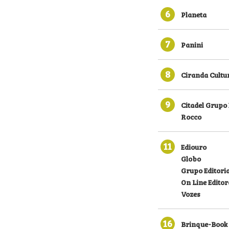
6
Planeta
7
Panini
8
Ciranda Cultu
9
Citadel Grupo 
Rocco
11
Ediouro
Globo
Grupo Editoria
On Line Editor
Vozes
16
Brinque-Book