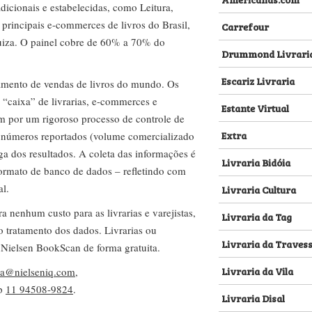
dicionais e estabelecidas, como Leitura,
s principais e-commerces de livros do Brasil,
Carrefour
za. O painel cobre de 60% a 70% do
Drummond Livrari
Escariz Livraria
amento de vendas de livros do mundo. Os
 “caixa” de livrarias, e-commerces e
Estante Virtual
m por um rigoroso processo de controle de
Extra
s números reportados (volume comercializado
ega dos resultados. A coleta das informações é
Livraria Bidóia
 formato de banco de dados – refletindo com
al.
Livraria Cultura
nenhum custo para as livrarias e varejistas,
Livraria da Tag
no tratamento dos dados. Livrarias ou
Livraria da Traves
 Nielsen BookScan de forma gratuita.
Livraria da Vila
lva@nielseniq.com
,
pp
11 94508-9824
.
Livraria Disal