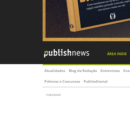
ÁREA INDIE
Atualidades
Blog da Redação
Entrevistas
Eve
Prêmios e Concursos
Publieditorial
PUBLICIDADE