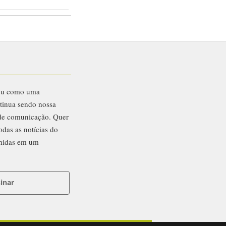
eu como uma
ntinua sendo nossa
 de comunicação. Quer
odas as notícias do
midas em um
inar