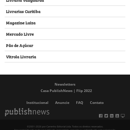
Livrarias Curitiba
Magazine Luiza
Mercado Livre
Pão de Açúcar
Vitrola Livraria
Newsletters
Casa PublishNews | Flip 2022
Institucional
Anuncie
FAQ
Contato
©2001-2026 por Carrenho Editorial Ltda. Todos os direitos reservados.
Este conteúdo não pode ser publicado, transmitido, reescrito ou redistribuído sem autorização.