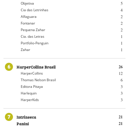
5
Objetiva
4
Cia das Letrinhas
2
Alfaguara
2
Fontanar
2
Pequena Zahar
1
Cia. das Letras
1
Portfolio-Penguin
1
Zahar
6
HarperCollins Brasil
26
12
HarperCollins
6
Thomas Nelson Brasil
3
Editora Pitaya
3
Harlequin
3
HarperKids
7
Intrínseca
21
Panini
21