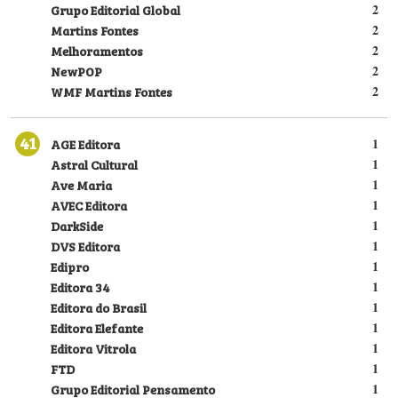
Grupo Editorial Global
2
Martins Fontes
2
Melhoramentos
2
NewPOP
2
WMF Martins Fontes
2
41
AGE Editora
1
Astral Cultural
1
Ave Maria
1
AVEC Editora
1
DarkSide
1
DVS Editora
1
Edipro
1
Editora 34
1
Editora do Brasil
1
Editora Elefante
1
Editora Vitrola
1
FTD
1
Grupo Editorial Pensamento
1