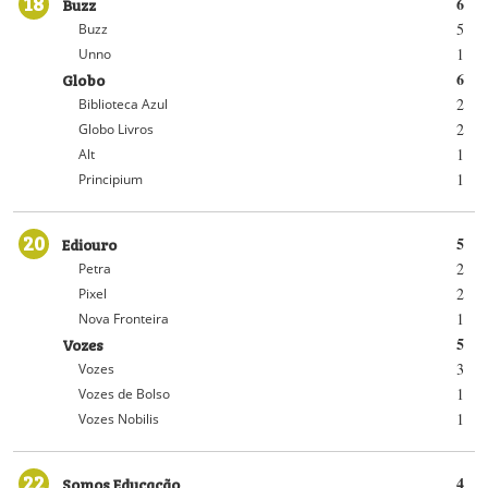
18
Buzz
6
5
Buzz
1
Unno
Globo
6
2
Biblioteca Azul
2
Globo Livros
1
Alt
1
Principium
20
Ediouro
5
2
Petra
2
Pixel
1
Nova Fronteira
Vozes
5
3
Vozes
1
Vozes de Bolso
1
Vozes Nobilis
22
Somos Educação
4