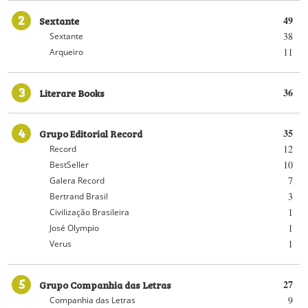
2
Sextante
49
38
Sextante
11
Arqueiro
3
Literare Books
36
4
Grupo Editorial Record
35
12
Record
10
BestSeller
7
Galera Record
3
Bertrand Brasil
1
Civilização Brasileira
1
José Olympio
1
Verus
5
Grupo Companhia das Letras
27
9
Companhia das Letras