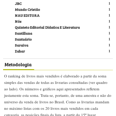
JBC
1
Mundo Cristão
1
NAU EDITORA
1
Nós
1
Quinteto Editorial Didatica E Literatura
1
Santillana
1
Santuário
1
Saraiva
1
Zahar
1
Metodologia
O ranking de livros mais vendidos é elaborado a partir da soma
simples das vendas de todas as livrarias consultadas (ver quadro
ao lado). Os números e gráficos aqui apresentados refletem
justamente esta soma. Trata-se, portanto, de uma amostra e não do
universo da venda de livros no Brasil. Como as livrarias mandam
no máximo listas com os 20 livros mais vendidos em cada
categoria, as posições finais da lista, a partir do 15º lugar,