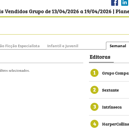
s Vendidos Grupo de 13/04/2026 a 19/04/2026 | Plan
ão Ficção Especialista
Infantil e Juvenil
Semanal
Editoras
ltros selecionados.
1
Grupo Compan
2
Sextante
3
Intrínseca
4
HarperCollins