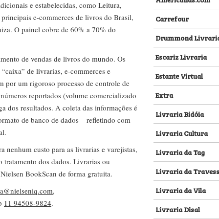
dicionais e estabelecidas, como Leitura,
s principais e-commerces de livros do Brasil,
Carrefour
za. O painel cobre de 60% a 70% do
Drummond Livrari
Escariz Livraria
amento de vendas de livros do mundo. Os
 “caixa” de livrarias, e-commerces e
Estante Virtual
m por um rigoroso processo de controle de
Extra
s números reportados (volume comercializado
ega dos resultados. A coleta das informações é
Livraria Bidóia
 formato de banco de dados – refletindo com
al.
Livraria Cultura
nenhum custo para as livrarias e varejistas,
Livraria da Tag
no tratamento dos dados. Livrarias ou
Livraria da Traves
 Nielsen BookScan de forma gratuita.
Livraria da Vila
lva@nielseniq.com
,
pp
11 94508-9824
.
Livraria Disal