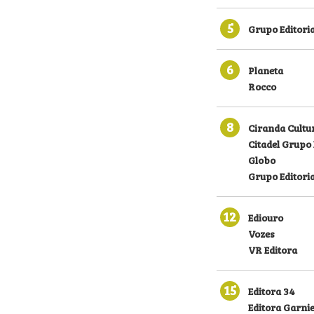
5
Grupo Editori
6
Planeta
Rocco
8
Ciranda Cultu
Citadel Grupo 
Globo
Grupo Editoria
12
Ediouro
Vozes
VR Editora
15
Editora 34
Editora Garni