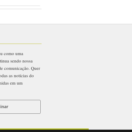
eu como uma
ntinua sendo nossa
 de comunicação. Quer
odas as notícias do
midas em um
inar