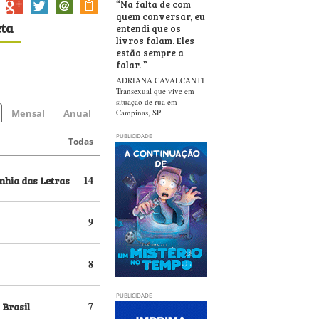
“
Na falta de com
quem conversar, eu
eta
entendi que os
livros falam. Eles
estão sempre a
falar.
”
ADRIANA CAVALCANTI
Transexual que vive em
situação de rua em
Mensal
Anual
Campinas, SP
PUBLICIDADE
Todas
hia das Letras
14
9
8
PUBLICIDADE
 Brasil
7