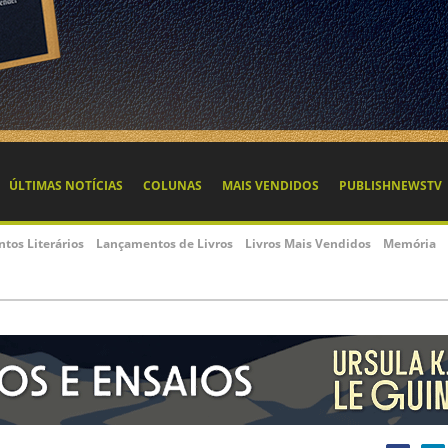
ÚLTIMAS NOTÍCIAS
COLUNAS
MAIS VENDIDOS
PUBLISHNEWSTV
ntos Literários
Lançamentos de Livros
Livros Mais Vendidos
Memória