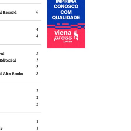
al Record
6
4
4
ral
3
Editorial
3
3
l Alta Books
3
2
2
2
1
er
1