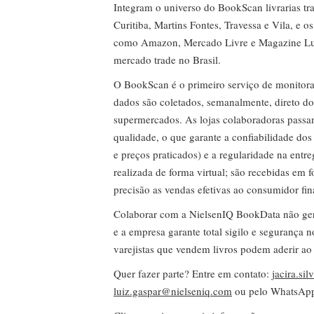
Integram o universo do BookScan livrarias tra
Curitiba, Martins Fontes, Travessa e Vila, e o
como Amazon, Mercado Livre e Magazine Lui
mercado trade no Brasil.
O BookScan é o primeiro serviço de monitor
dados são coletados, semanalmente, direto do
supermercados. As lojas colaboradoras passa
qualidade, o que garante a confiabilidade do
e preços praticados) e a regularidade na entr
realizada de forma virtual; são recebidas em
precisão as vendas efetivas ao consumidor fin
Colaborar com a NielsenIQ BookData não gera 
e a empresa garante total sigilo e segurança 
varejistas que vendem livros podem aderir ao
Quer fazer parte? Entre em contato:
jacira.si
luiz.gaspar@nielseniq.com
ou pelo WhatsA