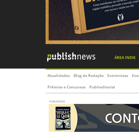
ÁREA INDIE
Atualidades
Blog da Redação
Entrevistas
Eve
Prêmios e Concursos
Publieditorial
PUBLICIDADE