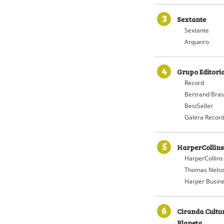
3
Sextante
Sextante
Arqueiro
4
Grupo Editori
Record
Bertrand Bras
BestSeller
Galera Recor
5
HarperCollins
HarperCollins
Thomas Nelso
Harper Busin
6
Ciranda Cultu
Planeta