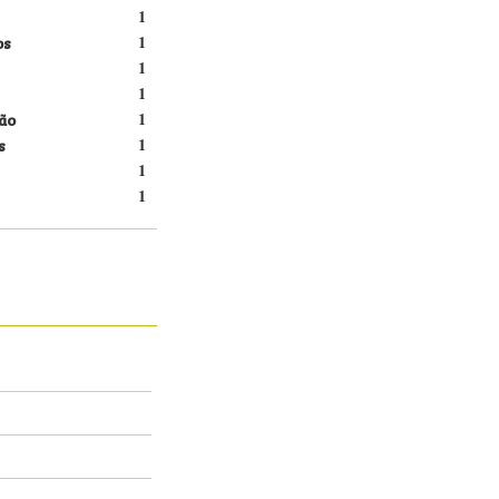
1
os
1
1
1
ão
1
s
1
1
1