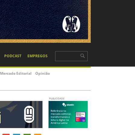
PODCAST
EMPREGOS
Mercado Editorial
Opinião
PUBLICIDADE