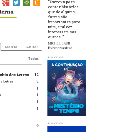
“
Escrevo para
contar histórias
oderna
que de alguma
forma são
importantes para
mim, e talvez
interessem aos
outros.
”
MICHEL LAUB
Mensal
Anual
Escritor brasileiro
PUBLICIDADE
Todas
hia das Letras
12
2
s Letras
1
1
s
1
1
PUBLICIDADE
9