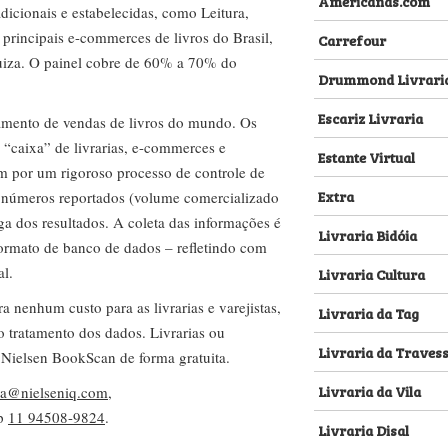
Americanas.com
dicionais e estabelecidas, como Leitura,
s principais e-commerces de livros do Brasil,
Carrefour
za. O painel cobre de 60% a 70% do
Drummond Livrari
Escariz Livraria
amento de vendas de livros do mundo. Os
 “caixa” de livrarias, e-commerces e
Estante Virtual
m por um rigoroso processo de controle de
Extra
s números reportados (volume comercializado
ega dos resultados. A coleta das informações é
Livraria Bidóia
 formato de banco de dados – refletindo com
al.
Livraria Cultura
nenhum custo para as livrarias e varejistas,
Livraria da Tag
no tratamento dos dados. Livrarias ou
Livraria da Traves
 Nielsen BookScan de forma gratuita.
Livraria da Vila
lva@nielseniq.com
,
pp
11 94508-9824
.
Livraria Disal