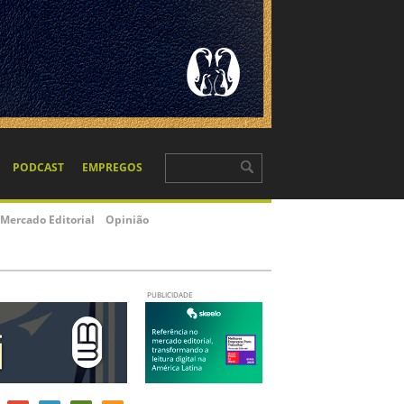
PODCAST
EMPREGOS
Mercado Editorial
Opinião
PUBLICIDADE