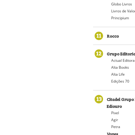
Globo Livros
Livros de Valo
Principium
11
Rocco
12
Grupo Editoria
Actual Editora
Alta Books
Alta Life
Edições 70
13
Citadel Grupo 
Ediouro
Pixel
Agir
Petra
Vozes