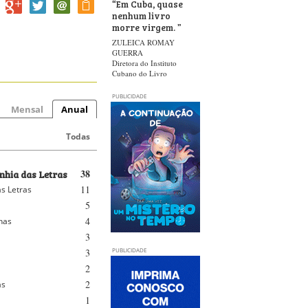
“
Em Cuba, quase
nenhum livro
morre virgem.
”
ZULEICA ROMAY
GUERRA
Diretora do Instituto
Cubano do Livro
PUBLICIDADE
Mensal
Anual
Todas
hia das Letras
38
11
s Letras
5
4
nhas
3
3
PUBLICIDADE
2
2
as
1