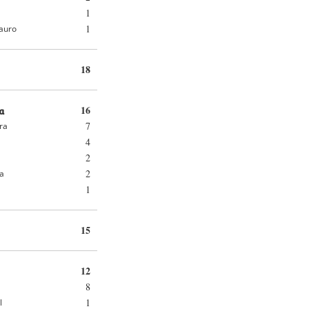
1
1
auro
18
a
16
7
ra
4
2
2
ra
1
15
12
8
1
l