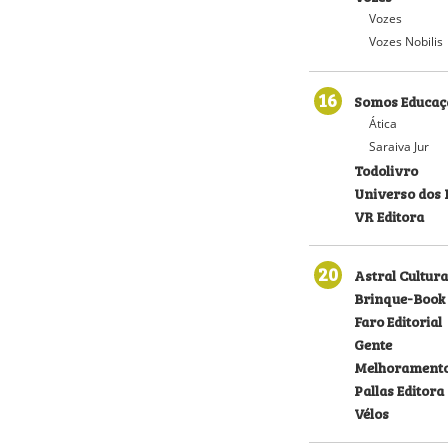
Vozes
Vozes Nobilis
16
Somos Educaç
Ática
Saraiva Jur
Todolivro
Universo dos 
VR Editora
20
Astral Cultura
Brinque-Book
Faro Editorial
Gente
Melhorament
Pallas Editora
Vélos