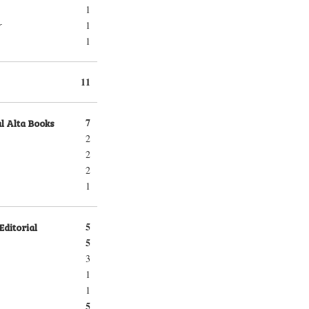
1
1
r
1
11
l Alta Books
7
2
2
2
1
Editorial
5
5
3
1
1
5