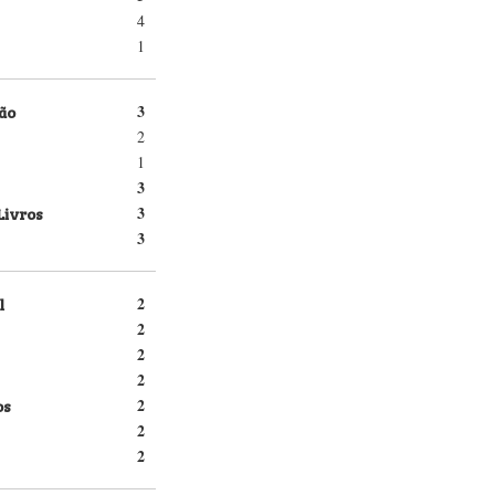
4
1
ão
3
2
1
3
Livros
3
3
l
2
2
2
2
os
2
2
2