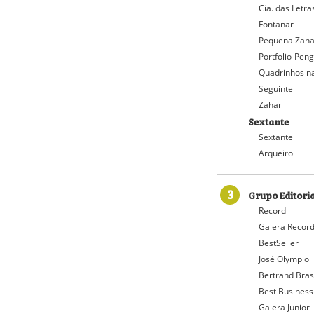
Cia. das Letra
Fontanar
Pequena Zaha
Portfolio-Pen
Quadrinhos na
Seguinte
Zahar
Sextante
Sextante
Arqueiro
3
Grupo Editori
Record
Galera Recor
BestSeller
José Olympio
Bertrand Bras
Best Business
Galera Junior