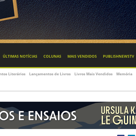
ÚLTIMAS NOTÍCIAS
COLUNAS
MAIS VENDIDOS
PUBLISHNEWSTV
ntos Literários
Lançamentos de Livros
Livros Mais Vendidos
Memória