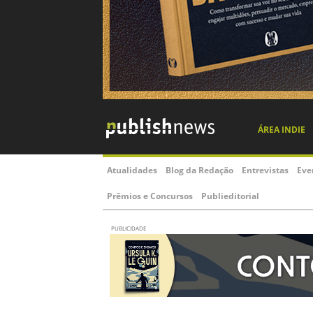
ÁREA INDIE
Atualidades
Blog da Redação
Entrevistas
Eve
Prêmios e Concursos
Publieditorial
PUBLICIDADE