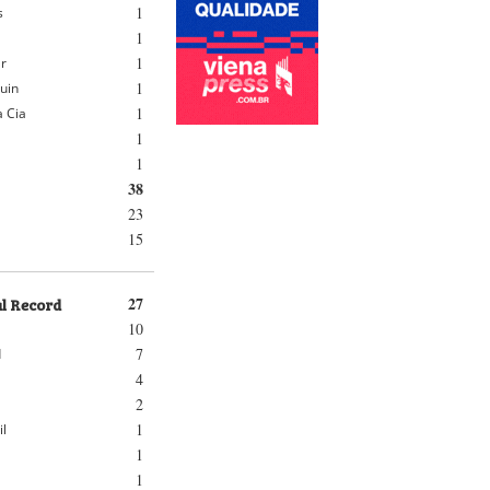
1
s
1
1
r
1
guin
1
 Cia
1
1
38
23
15
al Record
27
10
7
d
4
2
1
il
1
1