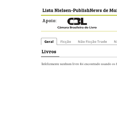
Lista Nielsen-PublishNews de Ma
Apoio:
Geral
Ficção
Não Ficção Trade
N
Livros
Infelizmente nenhum livro foi encontrado usando os fi