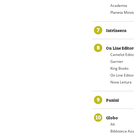
Academia
Planeta Minot
7
Intrínseca
8
On Line Editor
Camelot Edito
Garnier
King Books
On Line Edito
Nova Leitura
9
Panini
10
Globo
Alt
Biblioteca Azu