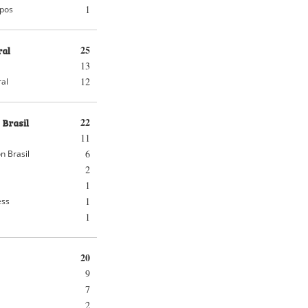
1
pos
ral
25
13
12
ral
 Brasil
22
11
6
n Brasil
2
1
1
ess
1
20
9
7
2