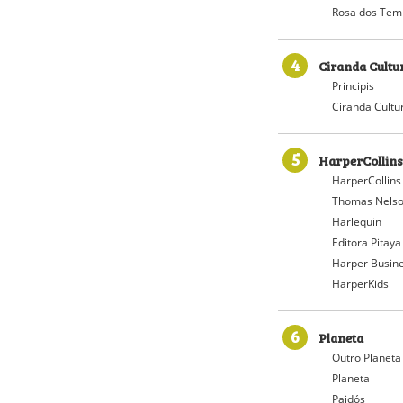
Rosa dos Tem
4
Ciranda Cultu
Principis
Ciranda Cultu
5
HarperCollins
HarperCollins
Thomas Nelso
Harlequin
Editora Pitaya
Harper Busin
HarperKids
6
Planeta
Outro Planeta
Planeta
Paidós