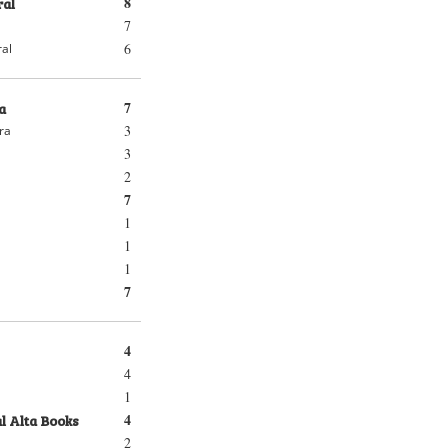
ral
8
7
6
ral
a
7
3
ra
3
2
7
1
1
1
7
4
4
1
l Alta Books
4
2