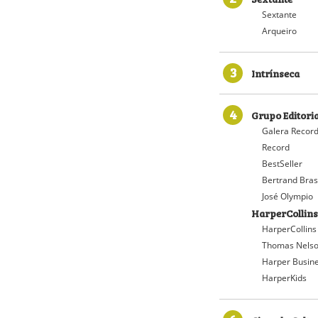
Sextante
Arqueiro
3
Intrínseca
4
Grupo Editori
Galera Recor
Record
BestSeller
Bertrand Bras
José Olympio
HarperCollins
HarperCollins
Thomas Nelso
Harper Busin
HarperKids