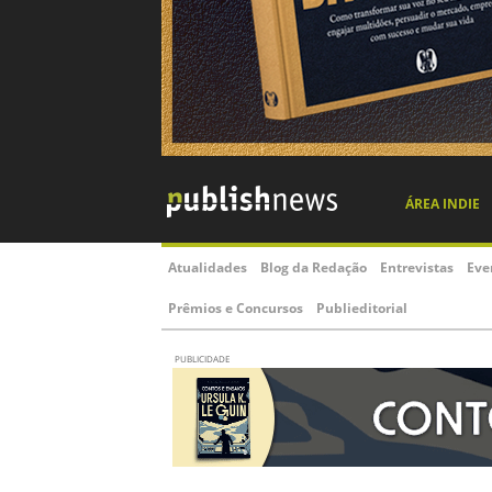
ÁREA INDIE
Atualidades
Blog da Redação
Entrevistas
Eve
Prêmios e Concursos
Publieditorial
PUBLICIDADE