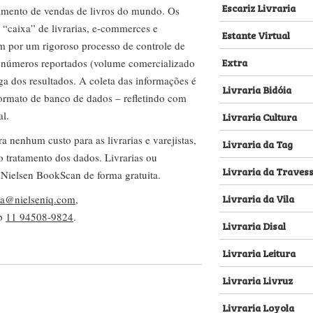
Escariz Livraria
amento de vendas de livros do mundo. Os
 “caixa” de livrarias, e-commerces e
Estante Virtual
m por um rigoroso processo de controle de
Extra
s números reportados (volume comercializado
ega dos resultados. A coleta das informações é
Livraria Bidóia
 formato de banco de dados – refletindo com
al.
Livraria Cultura
nenhum custo para as livrarias e varejistas,
Livraria da Tag
no tratamento dos dados. Livrarias ou
Livraria da Traves
 Nielsen BookScan de forma gratuita.
Livraria da Vila
lva@nielseniq.com
,
pp
11 94508-9824
.
Livraria Disal
Livraria Leitura
Livraria Livruz
Livraria Loyola