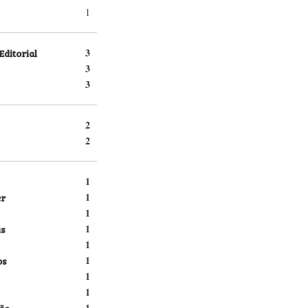
1
Editorial
3
3
3
2
2
1
er
1
1
s
1
1
os
1
1
1
ão
1