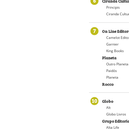
6
Ciranda Cultu
Principis
Ciranda Cultu
7
On Line Editor
Camelot Edito
Garnier
King Books
Planeta
Outro Planeta
Paidós
Planeta
Rocco
10
Globo
Alt
Globo Livros
Grupo Editoria
Alta Life