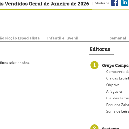
s Vendidos Geral de Janeiro de 2026
| Moderna
ão Ficção Especialista
Infantil e Juvenil
Semanal
Editoras
ltros selecionados.
1
Grupo Compan
Companhia da
Cia das Letri
Objetiva
Alfaguara
Cia. das Letra
Pequena Zaha
Suma de Letr
2
Sextante