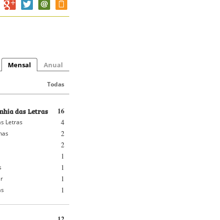
Mensal
Anual
Todas
hia das Letras
16
4
s Letras
2
nhas
2
1
1
s
1
r
1
as
12