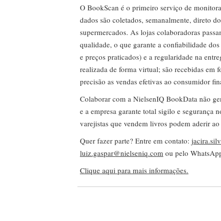
O BookScan é o primeiro serviço de monitor
dados são coletados, semanalmente, direto do
supermercados. As lojas colaboradoras passa
qualidade, o que garante a confiabilidade do
e preços praticados) e a regularidade na entr
realizada de forma virtual; são recebidas em
precisão as vendas efetivas ao consumidor fin
Colaborar com a NielsenIQ BookData não gera 
e a empresa garante total sigilo e segurança 
varejistas que vendem livros podem aderir ao
Quer fazer parte? Entre em contato:
jacira.si
luiz.gaspar@nielseniq.com
ou pelo WhatsA
Clique aqui para mais informações.