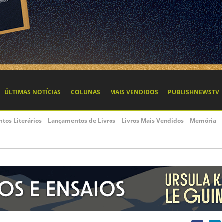
ÚLTIMAS NOTÍCIAS
COLUNAS
MAIS VENDIDOS
PUBLISHNEWSTV
ntos Literários
Lançamentos de Livros
Livros Mais Vendidos
Memória