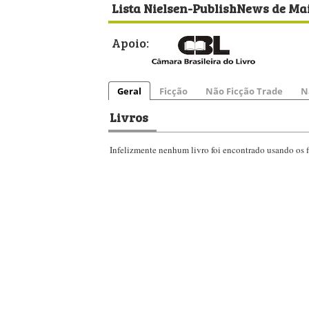
Lista Nielsen-PublishNews de Mai
Apoio:
Geral
Ficção
Não Ficção Trade
N
Livros
Infelizmente nenhum livro foi encontrado usando os fi