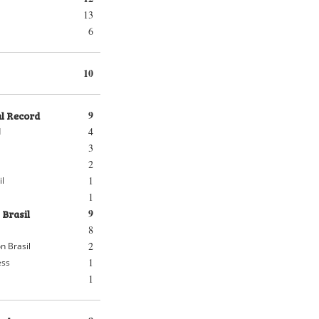
13
6
10
al Record
9
4
d
3
2
1
il
1
 Brasil
9
8
2
n Brasil
1
ess
1