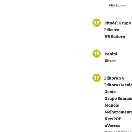
Alta Books
12
Citadel Grupo 
Ediouro
VR Editora
15
Panini
Vozes
17
Editora 34
Editora Garni
Gente
Grupo Summu
Manole
Melhorament
NewPOP
nVersos
Somos Educaç