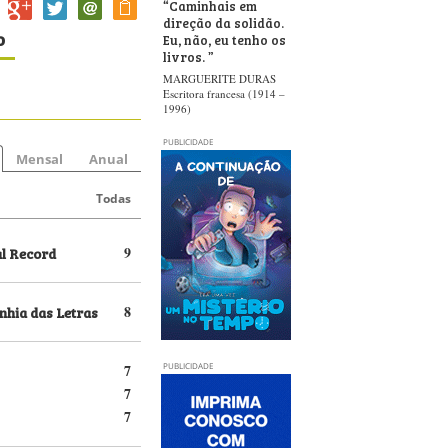
“
Caminhais em
direção da solidão.
o
Eu, não, eu tenho os
livros.
”
MARGUERITE DURAS
Escritora francesa (1914 –
1996)
PUBLICIDADE
Mensal
Anual
Todas
al Record
9
hia das Letras
8
7
PUBLICIDADE
7
7