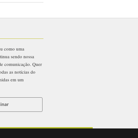
eu como uma
ntinua sendo nossa
 de comunicação. Quer
odas as notícias do
midas em um
inar