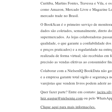
Curitiba, Martins Fontes, Travessa e Vila, e o
como Amazon, Mercado Livre e Magazine Lui
mercado trade no Brasil.
O BookScan é o primeiro serviço de monitor
dados são coletados, semanalmente, direto do
supermercados. As lojas colaboradoras passa
qualidade, o que garante a confiabilidade do
e preços praticados) e a regularidade na entr
realizada de forma virtual; são recebidas em
precisão as vendas efetivas ao consumidor fin
Colaborar com a NielsenIQ BookData não gera 
e a empresa garante total sigilo e segurança 
varejistas que vendem livros podem aderir ao
Quer fazer parte? Entre em contato:
jacira.si
luiz.gaspar@nielseniq.com
ou pelo WhatsA
Clique aqui para mais informações.