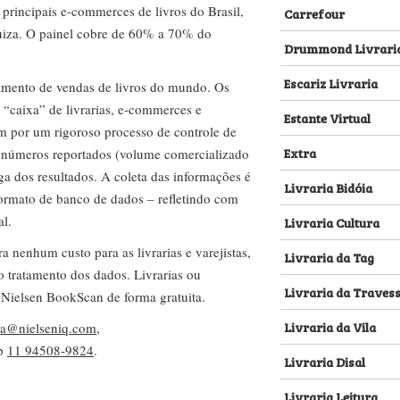
s principais e-commerces de livros do Brasil,
Carrefour
za. O painel cobre de 60% a 70% do
Drummond Livrari
Escariz Livraria
amento de vendas de livros do mundo. Os
 “caixa” de livrarias, e-commerces e
Estante Virtual
m por um rigoroso processo de controle de
Extra
s números reportados (volume comercializado
ega dos resultados. A coleta das informações é
Livraria Bidóia
 formato de banco de dados – refletindo com
al.
Livraria Cultura
nenhum custo para as livrarias e varejistas,
Livraria da Tag
no tratamento dos dados. Livrarias ou
Livraria da Traves
 Nielsen BookScan de forma gratuita.
Livraria da Vila
lva@nielseniq.com
,
pp
11 94508-9824
.
Livraria Disal
Livraria Leitura