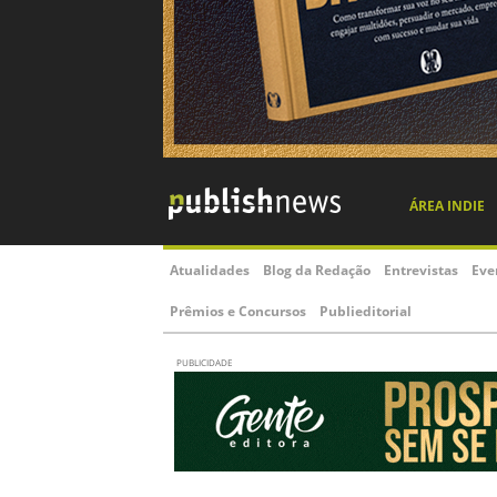
ÁREA INDIE
Atualidades
Blog da Redação
Entrevistas
Eve
Prêmios e Concursos
Publieditorial
PUBLICIDADE