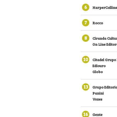
6
HarperCollins
7
Rocco
8
Ciranda Cultu
On Line Editor
10
Citadel Grupo 
Ediouro
Globo
13
Grupo Editoria
Panini
Vozes
16
Gente