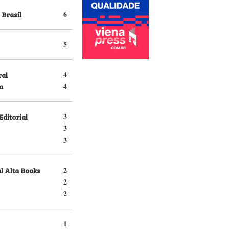
 Brasil
6
5
ral
4
a
4
Editorial
3
3
3
l Alta Books
2
2
2
1