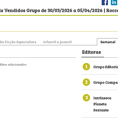
s Vendidos Grupo de 30/03/2026 a 05/04/2026 | Rocc
ão Ficção Especialista
Infantil e Juvenil
Semanal
Editoras
ltros selecionados.
1
Grupo Editori
2
Grupo Compan
3
Intrínseca
Planeta
Sextante