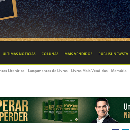
ÚLTIMAS NOTÍCIAS
COLUNAS
MAIS VENDIDOS
PUBLISHNEWSTV
ntos Literários
Lançamentos de Livros
Livros Mais Vendidos
Memória