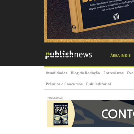
ÁREA INDIE
Atualidades
Blog da Redação
Entrevistas
Eve
Prêmios e Concursos
Publieditorial
PUBLICIDADE