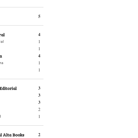
5
ral
4
1
ral
1
a
4
1
ra
1
Editorial
3
3
3
2
1
l
l Alta Books
2