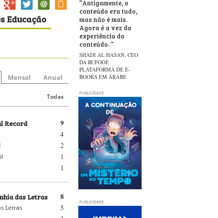
“
Antigamente, o
conteúdo era tudo,
os Educação
mas não é mais.
Agora é a vez da
experiência do
conteúdo.
”
SHADI AL HASAN, CEO
DA RUFOOF,
PLATAFORMA DE E-
Mensal
Anual
BOOKS EM ÁRABE
PUBLICIDADE
Todas
al Record
9
4
2
d
1
il
1
hia das Letras
8
PUBLICIDADE
5
s Letras