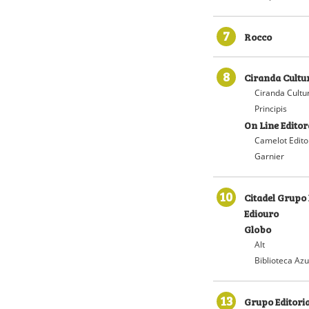
7
Rocco
8
Ciranda Cultu
Ciranda Cultu
Principis
On Line Editor
Camelot Edito
Garnier
10
Citadel Grupo 
Ediouro
Globo
Alt
Biblioteca Azu
13
Grupo Editoria