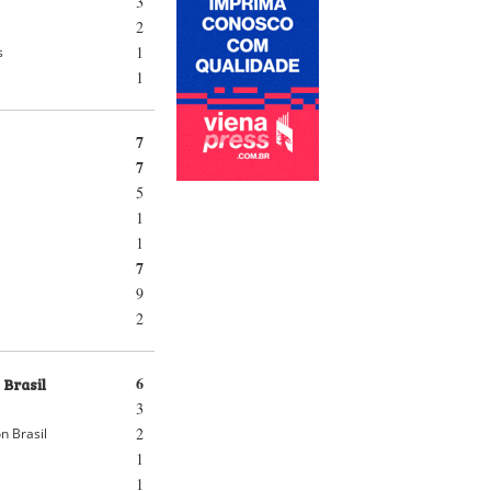
3
2
1
s
1
7
7
5
1
1
7
9
2
 Brasil
6
3
2
n Brasil
1
1