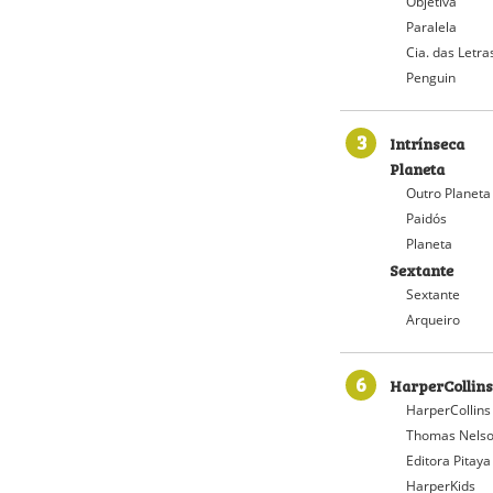
Objetiva
Paralela
Cia. das Letra
Penguin
3
Intrínseca
Planeta
Outro Planeta
Paidós
Planeta
Sextante
Sextante
Arqueiro
6
HarperCollins
HarperCollins
Thomas Nelso
Editora Pitaya
HarperKids