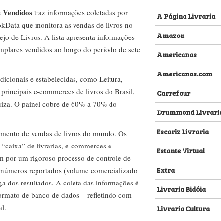
s Vendidos
traz informações coletadas por
A Página Livraria
kData que monitora as vendas de livros no
Amazon
ejo de Livros. A lista apresenta informações
emplares vendidos ao longo do período de sete
Americanas
Americanas.com
dicionais e estabelecidas, como Leitura,
s principais e-commerces de livros do Brasil,
Carrefour
za. O painel cobre de 60% a 70% do
Drummond Livrari
Escariz Livraria
amento de vendas de livros do mundo. Os
 “caixa” de livrarias, e-commerces e
Estante Virtual
m por um rigoroso processo de controle de
Extra
s números reportados (volume comercializado
ega dos resultados. A coleta das informações é
Livraria Bidóia
 formato de banco de dados – refletindo com
al.
Livraria Cultura