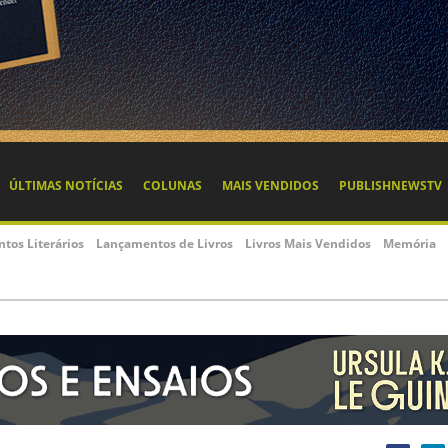
ÚLTIMAS NOTÍCIAS
COLUNAS
MAIS VENDIDOS
PUBLISHNEWSTV
ntos Literários
Lançamentos de Livros
Livros Mais Vendidos
Memória