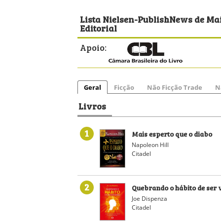
Lista Nielsen-PublishNews de Mai
Editorial
Apoio:
Geral
Ficção
Não Ficção Trade
N
Livros
1
Mais esperto que o diabo
Napoleon Hill
Citadel
2
Quebrando o hábito de ser
Joe Dispenza
Citadel