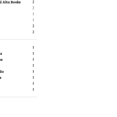
l Alta Books
2
2
1
1
2
2
1
s
1
os
1
1
ão
1
s
1
1
1