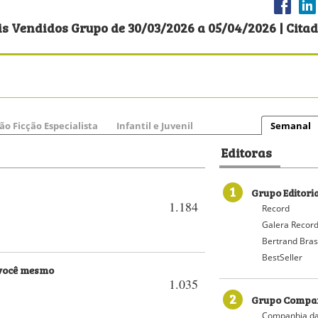
s Vendidos Grupo de 30/03/2026 a 05/04/2026 | Cita
ão Ficção Especialista
Infantil e Juvenil
Semanal
Editoras
1
Grupo Editori
1.184
Record
Galera Recor
Bertrand Bras
BestSeller
 você mesmo
1.035
2
Grupo Compan
Companhia da