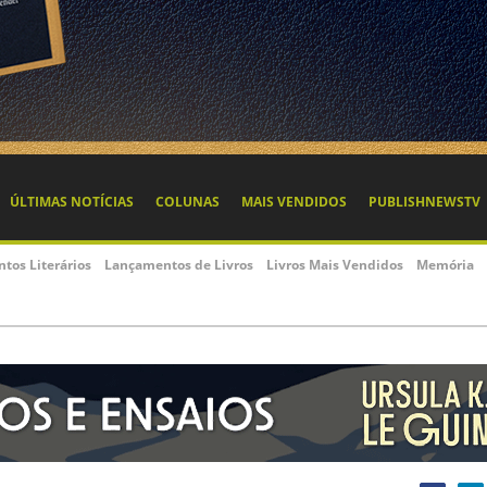
ÚLTIMAS NOTÍCIAS
COLUNAS
MAIS VENDIDOS
PUBLISHNEWSTV
ntos Literários
Lançamentos de Livros
Livros Mais Vendidos
Memória