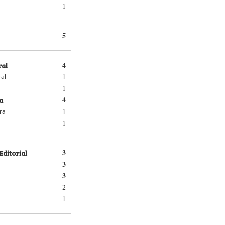
1
5
ral
4
1
ral
1
a
4
1
ra
1
Editorial
3
3
3
2
1
l