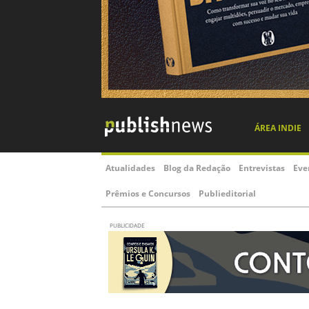
ÁREA INDIE
Atualidades
Blog da Redação
Entrevistas
Eve
Prêmios e Concursos
Publieditorial
PUBLICIDADE