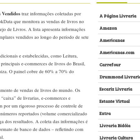
s Vendidos
traz informações coletadas por
A Página Livraria
kData que monitora as vendas de livros no
Amazon
ejo de Livros. A lista apresenta informações
emplares vendidos ao longo do período de sete
Americanas
Americanas.com
dicionais e estabelecidas, como Leitura,
s principais e-commerces de livros do Brasil,
Carrefour
za. O painel cobre de 60% a 70% do
Drummond Livrari
Escariz Livraria
amento de vendas de livros do mundo. Os
 “caixa” de livrarias, e-commerces e
Estante Virtual
m por um rigoroso processo de controle de
Extra
s números reportados (volume comercializado
ega dos resultados. A coleta das informações é
Livraria Bidóia
 formato de banco de dados – refletindo com
al.
Livraria Cultura