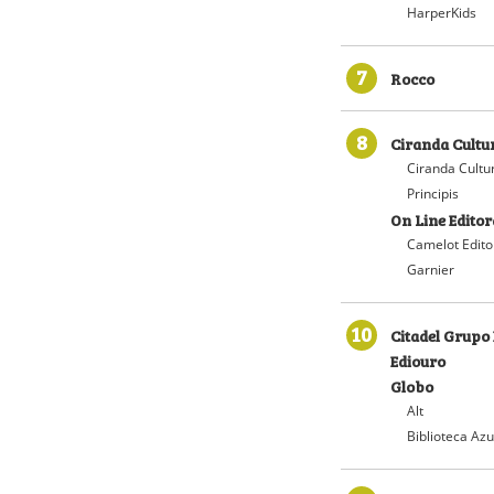
HarperKids
7
Rocco
8
Ciranda Cultu
Ciranda Cultu
Principis
On Line Editor
Camelot Edito
Garnier
10
Citadel Grupo 
Ediouro
Globo
Alt
Biblioteca Azu