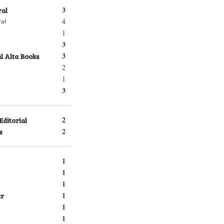
ral
3
4
ral
1
3
l Alta Books
3
2
1
3
Editorial
2
s
2
1
1
1
er
1
1
1