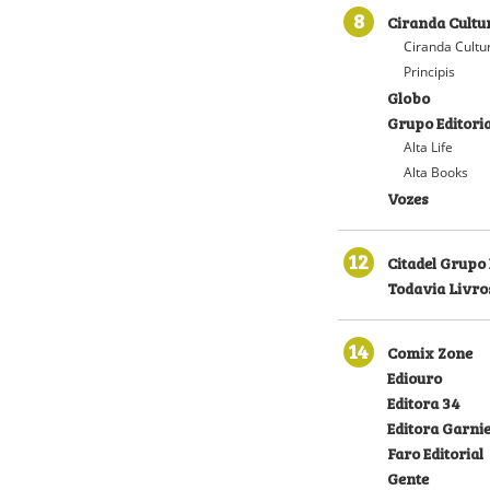
8
Ciranda Cultu
Ciranda Cultu
Principis
Globo
Grupo Editoria
Alta Life
Alta Books
Vozes
12
Citadel Grupo 
Todavia Livro
14
Comix Zone
Ediouro
Editora 34
Editora Garni
Faro Editorial
Gente