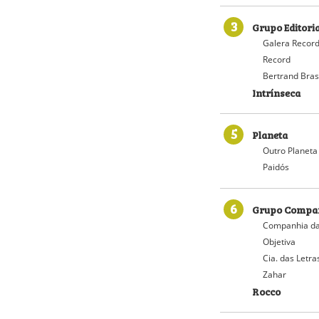
3
Grupo Editori
Galera Recor
Record
Bertrand Bras
Intrínseca
5
Planeta
Outro Planeta
Paidós
6
Grupo Compan
Companhia da
Objetiva
Cia. das Letra
Zahar
Rocco