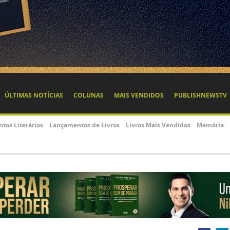
ÚLTIMAS NOTÍCIAS
COLUNAS
MAIS VENDIDOS
PUBLISHNEWSTV
ntos Literários
Lançamentos de Livros
Livros Mais Vendidos
Memória