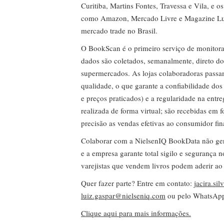
Curitiba, Martins Fontes, Travessa e Vila, e o
como Amazon, Mercado Livre e Magazine Lui
mercado trade no Brasil.
O BookScan é o primeiro serviço de monitor
dados são coletados, semanalmente, direto do
supermercados. As lojas colaboradoras passa
qualidade, o que garante a confiabilidade do
e preços praticados) e a regularidade na entr
realizada de forma virtual; são recebidas em
precisão as vendas efetivas ao consumidor fin
Colaborar com a NielsenIQ BookData não gera 
e a empresa garante total sigilo e segurança 
varejistas que vendem livros podem aderir ao
Quer fazer parte? Entre em contato:
jacira.si
luiz.gaspar@nielseniq.com
ou pelo WhatsA
Clique aqui para mais informações.