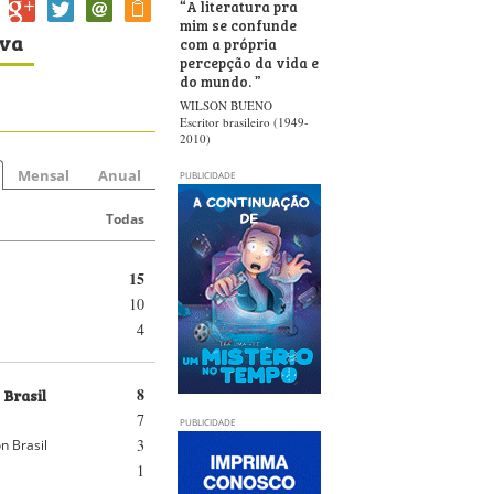
“
A literatura pra
mim se confunde
iva
com a própria
percepção da vida e
do mundo.
”
WILSON BUENO
Escritor brasileiro (1949-
2010)
Mensal
Anual
PUBLICIDADE
Todas
15
10
4
 Brasil
8
7
PUBLICIDADE
3
n Brasil
1