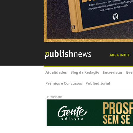
ÁREA INDIE
Atualidades
Blog da Redação
Entrevistas
Eve
Prêmios e Concursos
Publieditorial
PUBLICIDADE