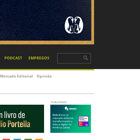
PODCAST
EMPREGOS
Mercado Editorial
Opinião
PUBLICIDADE