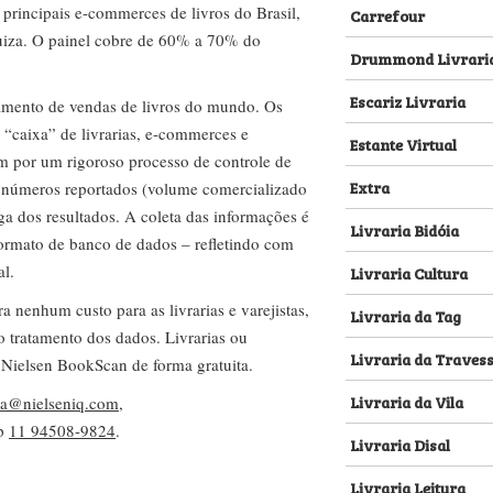
s principais e-commerces de livros do Brasil,
Carrefour
za. O painel cobre de 60% a 70% do
Drummond Livrari
Escariz Livraria
amento de vendas de livros do mundo. Os
 “caixa” de livrarias, e-commerces e
Estante Virtual
m por um rigoroso processo de controle de
Extra
s números reportados (volume comercializado
ega dos resultados. A coleta das informações é
Livraria Bidóia
 formato de banco de dados – refletindo com
al.
Livraria Cultura
nenhum custo para as livrarias e varejistas,
Livraria da Tag
no tratamento dos dados. Livrarias ou
Livraria da Traves
 Nielsen BookScan de forma gratuita.
Livraria da Vila
lva@nielseniq.com
,
pp
11 94508-9824
.
Livraria Disal
Livraria Leitura