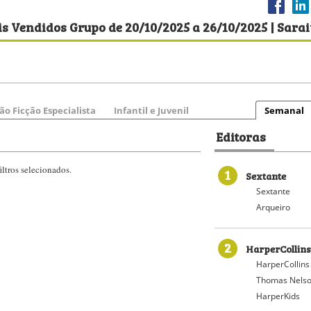
s Vendidos Grupo de 20/10/2025 a 26/10/2025 | Sara
ão Ficção Especialista
Infantil e Juvenil
Semanal
Editoras
ltros selecionados.
1
Sextante
Sextante
Arqueiro
2
HarperCollins
HarperCollins
Thomas Nelso
HarperKids