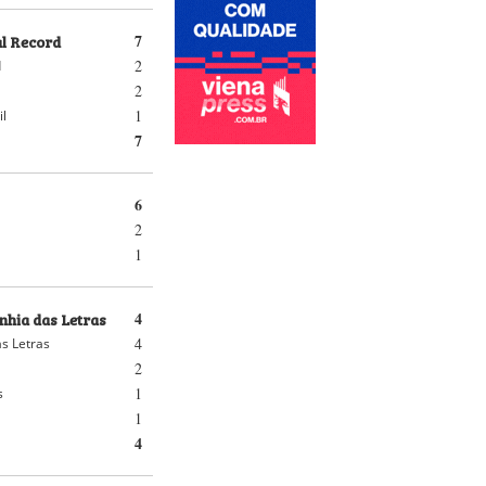
al Record
7
2
d
2
1
il
7
6
2
1
hia das Letras
4
4
s Letras
2
1
s
1
4