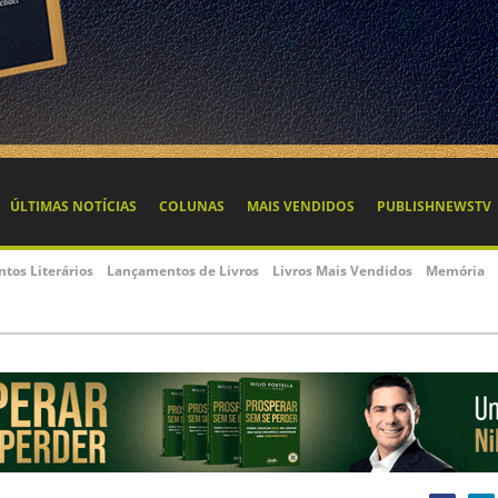
ÚLTIMAS NOTÍCIAS
COLUNAS
MAIS VENDIDOS
PUBLISHNEWSTV
ntos Literários
Lançamentos de Livros
Livros Mais Vendidos
Memória