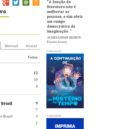
“
A função da
literatura não é
iva
melhorar as
pessoas, e sim abrir
um campo
democrático de
imaginação.
”
ALEKSANDAR HEMON
Escritor bósnio
Mensal
Anual
PUBLICIDADE
Todas
12
10
4
 Brasil
9
7
3
n Brasil
PUBLICIDADE
1