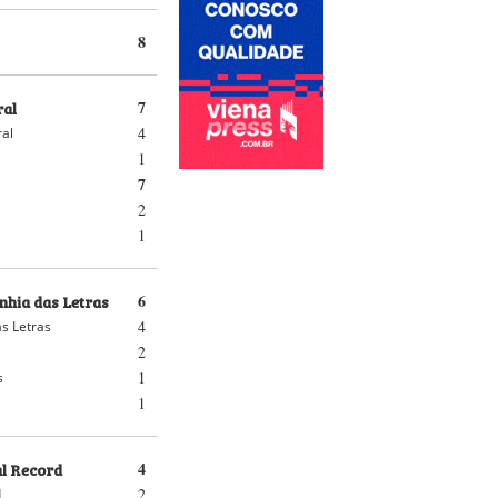
8
ral
7
4
ral
1
7
2
1
hia das Letras
6
4
s Letras
2
1
s
1
al Record
4
2
d