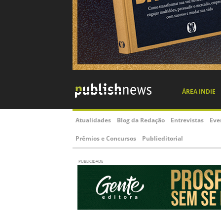
ÁREA INDIE
Atualidades
Blog da Redação
Entrevistas
Eve
Prêmios e Concursos
Publieditorial
PUBLICIDADE