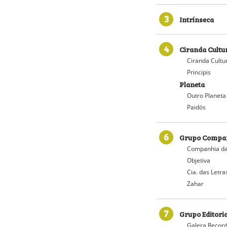
3
Intrínseca
4
Ciranda Cultu
Ciranda Cultu
Principis
Planeta
Outro Planeta
Paidós
6
Grupo Compan
Companhia da
Objetiva
Cia. das Letra
Zahar
7
Grupo Editori
Galera Recor