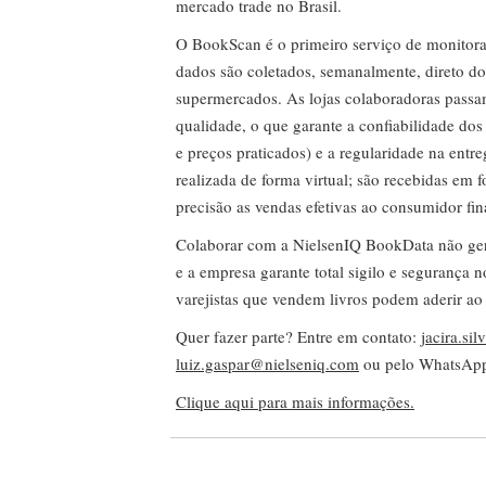
mercado trade no Brasil.
O BookScan é o primeiro serviço de monitor
dados são coletados, semanalmente, direto do
supermercados. As lojas colaboradoras passa
qualidade, o que garante a confiabilidade do
e preços praticados) e a regularidade na entr
realizada de forma virtual; são recebidas em
precisão as vendas efetivas ao consumidor fin
Colaborar com a NielsenIQ BookData não gera 
e a empresa garante total sigilo e segurança 
varejistas que vendem livros podem aderir ao
Quer fazer parte? Entre em contato:
jacira.si
luiz.gaspar@nielseniq.com
ou pelo WhatsA
Clique aqui para mais informações.