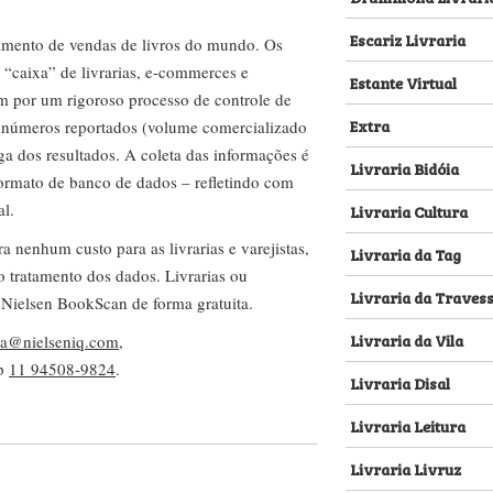
Escariz Livraria
amento de vendas de livros do mundo. Os
 “caixa” de livrarias, e-commerces e
Estante Virtual
m por um rigoroso processo de controle de
Extra
s números reportados (volume comercializado
ega dos resultados. A coleta das informações é
Livraria Bidóia
 formato de banco de dados – refletindo com
al.
Livraria Cultura
nenhum custo para as livrarias e varejistas,
Livraria da Tag
no tratamento dos dados. Livrarias ou
Livraria da Traves
 Nielsen BookScan de forma gratuita.
Livraria da Vila
lva@nielseniq.com
,
pp
11 94508-9824
.
Livraria Disal
Livraria Leitura
Livraria Livruz