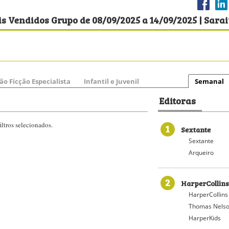
s Vendidos Grupo de 08/09/2025 a 14/09/2025 | Sara
ão Ficção Especialista
Infantil e Juvenil
Semanal
Editoras
ltros selecionados.
1
Sextante
Sextante
Arqueiro
2
HarperCollins
HarperCollins
Thomas Nelso
HarperKids