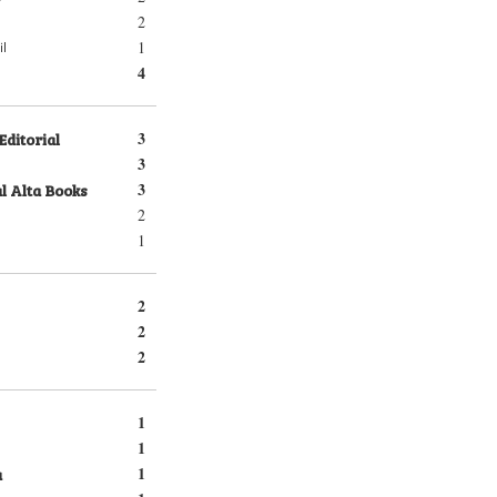
2
1
il
4
Editorial
3
3
l Alta Books
3
2
1
2
2
2
1
1
a
1