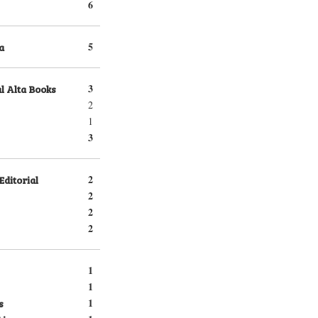
6
a
5
l Alta Books
3
2
1
3
Editorial
2
2
2
2
1
1
s
1