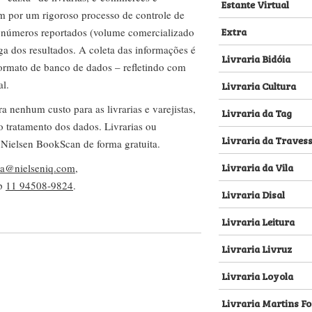
Estante Virtual
m por um rigoroso processo de controle de
Extra
s números reportados (volume comercializado
ega dos resultados. A coleta das informações é
Livraria Bidóia
 formato de banco de dados – refletindo com
al.
Livraria Cultura
nenhum custo para as livrarias e varejistas,
Livraria da Tag
no tratamento dos dados. Livrarias ou
Livraria da Traves
 Nielsen BookScan de forma gratuita.
Livraria da Vila
lva@nielseniq.com
,
pp
11 94508-9824
.
Livraria Disal
Livraria Leitura
Livraria Livruz
Livraria Loyola
Livraria Martins Fo