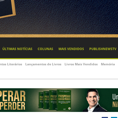
ÚLTIMAS NOTÍCIAS
COLUNAS
MAIS VENDIDOS
PUBLISHNEWSTV
ntos Literários
Lançamentos de Livros
Livros Mais Vendidos
Memória