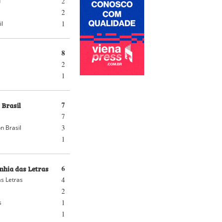
2
d
2
1
il
8
2
1
 Brasil
7
7
3
n Brasil
1
hia das Letras
6
4
s Letras
2
1
s
1