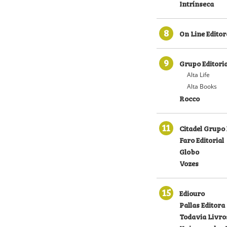
Intrínseca
8
On Line Editor
9
Grupo Editoria
Alta Life
Alta Books
Rocco
11
Citadel Grupo 
Faro Editorial
Globo
Vozes
15
Ediouro
Pallas Editora
Todavia Livro