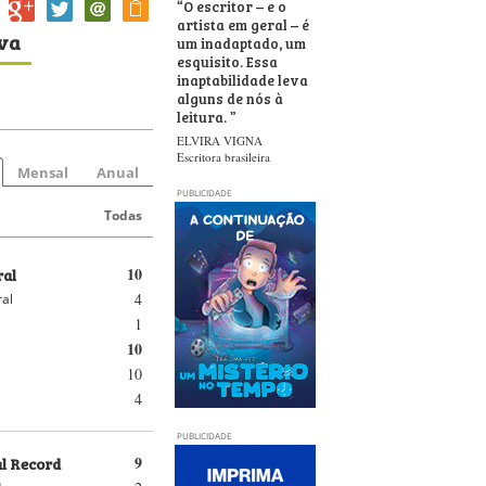
“
O escritor – e o
artista em geral – é
iva
um inadaptado, um
esquisito. Essa
inaptabilidade leva
alguns de nós à
leitura.
”
ELVIRA VIGNA
Escritora brasileira
Mensal
Anual
PUBLICIDADE
Todas
ral
10
4
ral
1
10
10
4
PUBLICIDADE
al Record
9