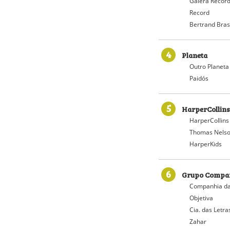
Galera Recor
Record
Bertrand Bras
4
Planeta
Outro Planeta
Paidós
5
HarperCollins
HarperCollins
Thomas Nelso
HarperKids
6
Grupo Compan
Companhia da
Objetiva
Cia. das Letra
Zahar