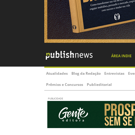
ÁREA INDIE
Atualidades
Blog da Redação
Entrevistas
Eve
Prêmios e Concursos
Publieditorial
PUBLICIDADE