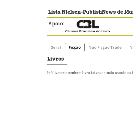
Lista Nielsen-PublishNews de Mai
Apoio:
Geral
Ficção
Não Ficção Trade
N
Livros
Infelizmente nenhum livro foi encontrado usando os fi