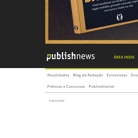
ÁREA INDIE
Atualidades
Blog da Redação
Entrevistas
Eve
Prêmios e Concursos
Publieditorial
PUBLICIDADE