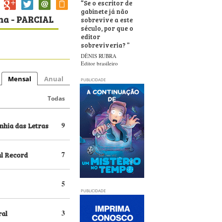
“
Se o escritor de
gabinete já não
ana - PARCIAL
sobrevive a este
século, por que o
editor
sobreviveria?
”
DÊNIS RUBRA
Editor brasileiro
Mensal
Anual
PUBLICIDADE
Todas
hia das Letras
9
al Record
7
5
PUBLICIDADE
ral
3