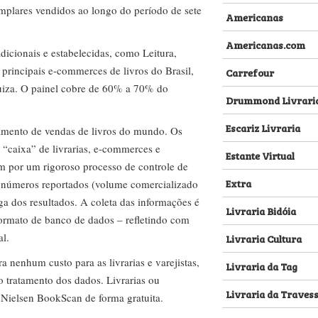
emplares vendidos ao longo do período de sete
Americanas
Americanas.com
dicionais e estabelecidas, como Leitura,
s principais e-commerces de livros do Brasil,
Carrefour
za. O painel cobre de 60% a 70% do
Drummond Livrari
Escariz Livraria
amento de vendas de livros do mundo. Os
 “caixa” de livrarias, e-commerces e
Estante Virtual
m por um rigoroso processo de controle de
Extra
s números reportados (volume comercializado
ega dos resultados. A coleta das informações é
Livraria Bidóia
 formato de banco de dados – refletindo com
al.
Livraria Cultura
nenhum custo para as livrarias e varejistas,
Livraria da Tag
no tratamento dos dados. Livrarias ou
Livraria da Traves
 Nielsen BookScan de forma gratuita.