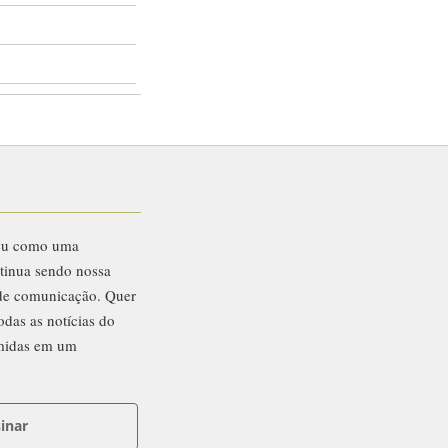
eu como uma
ntinua sendo nossa
 de comunicação. Quer
odas as notícias do
midas em um
inar