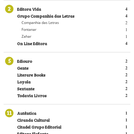
2
Editora Vida
4
Grupo Companhia das Letras
4
2
Companhia das Letras
1
Fontanar
1
Zahar
On Line Editora
4
5
Ediouro
2
Gente
2
Literare Books
2
Loyola
2
Sextante
2
Todavia Livros
2
11
Autêntica
1
Ciranda Cultural
1
Citadel Grupo Editorial
1
Editora Elefante
1