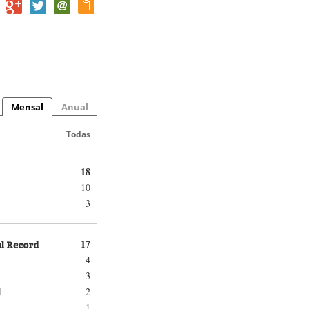
Mensal
Anual
Todas
18
10
3
al Record
17
4
3
2
d
1
il