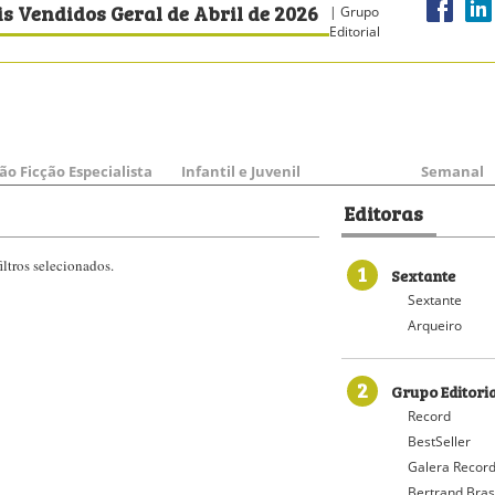
s Vendidos Geral de Abril de 2026
| Grupo
Editorial
ão Ficção Especialista
Infantil e Juvenil
Semanal
Editoras
ltros selecionados.
1
Sextante
Sextante
Arqueiro
2
Grupo Editori
Record
BestSeller
Galera Recor
Bertrand Bras