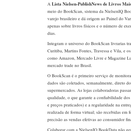
Lista Nielsen-PublishNews de Livros Mai
A
meio do BookScan, sistema da NielsenIQ Boo
varejo brasileiro e dá origem ao Painel do Var
apenas sobre livros físicos e o número de ex
dias.
Integram o universo do BookScan livrarias tra
Curitiba, Martins Fontes, Travessa e Vila, e o
como Amazon, Mercado Livre e Magazine Lui
mercado trade no Brasil.
O BookScan é o primeiro serviço de monitor
dados são coletados, semanalmente, direto do
supermercados. As lojas colaboradoras passa
qualidade, o que garante a confiabilidade do
e preços praticados) e a regularidade na entr
realizada de forma virtual; são recebidas em
precisão as vendas efetivas ao consumidor fin
Colaborar com a NielsenIQ BookData não gera 