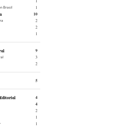
1
1
n Brasil
a
10
2
ra
2
1
ral
9
3
ral
2
5
Editorial
4
4
2
1
1
r