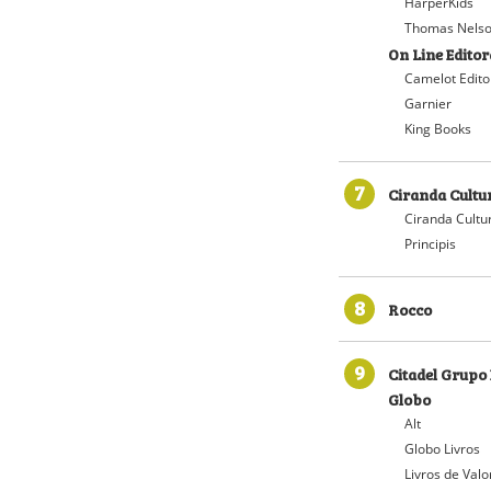
HarperKids
Thomas Nelso
On Line Editor
Camelot Edito
Garnier
King Books
7
Ciranda Cultu
Ciranda Cultu
Principis
8
Rocco
9
Citadel Grupo 
Globo
Alt
Globo Livros
Livros de Valo