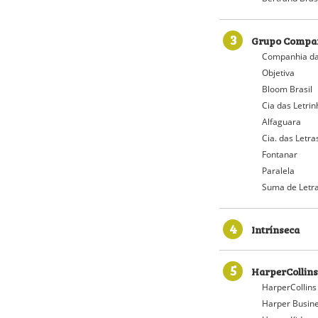
3
Grupo Compan
Companhia da
Objetiva
Bloom Brasil
Cia das Letri
Alfaguara
Cia. das Letra
Fontanar
Paralela
Suma de Letr
4
Intrínseca
5
HarperCollins
HarperCollins
Harper Busin