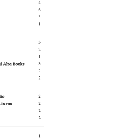
4
6
3
1
3
2
1
l Alta Books
3
2
2
ão
2
Livros
2
2
2
1