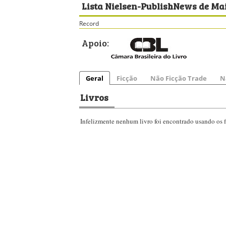
Lista Nielsen-PublishNews de Mai
Record
Apoio:
Geral
Ficção
Não Ficção Trade
N
Livros
Infelizmente nenhum livro foi encontrado usando os fi