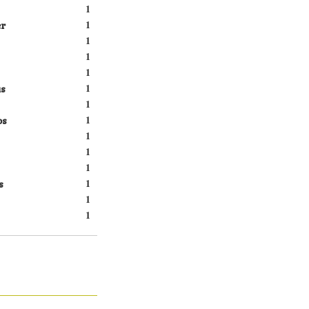
1
er
1
1
1
1
s
1
1
os
1
1
1
1
s
1
1
1