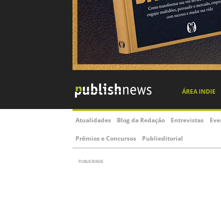
ÁREA INDIE
Atualidades
Blog da Redação
Entrevistas
Eve
Prêmios e Concursos
Publieditorial
PUBLICIDADE