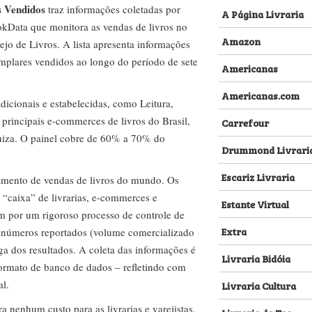
s Vendidos
traz informações coletadas por
A Página Livraria
kData que monitora as vendas de livros no
Amazon
ejo de Livros. A lista apresenta informações
emplares vendidos ao longo do período de sete
Americanas
Americanas.com
dicionais e estabelecidas, como Leitura,
s principais e-commerces de livros do Brasil,
Carrefour
za. O painel cobre de 60% a 70% do
Drummond Livrari
Escariz Livraria
amento de vendas de livros do mundo. Os
 “caixa” de livrarias, e-commerces e
Estante Virtual
m por um rigoroso processo de controle de
Extra
s números reportados (volume comercializado
ega dos resultados. A coleta das informações é
Livraria Bidóia
 formato de banco de dados – refletindo com
al.
Livraria Cultura
nenhum custo para as livrarias e varejistas,