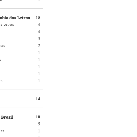
hia das Letras
15
4
s Letras
4
3
2
nhas
1
1
s
1
1
1
as
14
 Brasil
10
5
1
ess