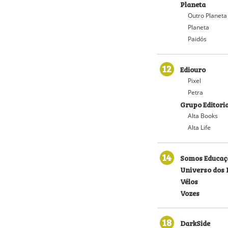
Planeta
Outro Planeta
Planeta
Paidós
12
Ediouro
Pixel
Petra
Grupo Editoria
Alta Books
Alta Life
14
Somos Educaç
Universo dos 
Vélos
Vozes
18
DarkSide