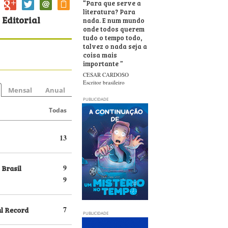
“
Para que serve a
literatura? Para
 Editorial
nada. E num mundo
onde todos querem
tudo o tempo todo,
talvez o nada seja a
coisa mais
importante
”
CESAR CARDOSO
Escritor brasileiro
Mensal
Anual
PUBLICIDADE
Todas
13
 Brasil
9
9
al Record
7
PUBLICIDADE