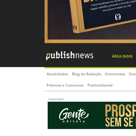
ÁREA INDIE
Atualidades
Blog da Redação
Entrevistas
Eve
Prêmios e Concursos
Publieditorial
PUBLICIDADE