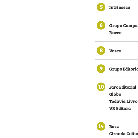
5
Intrínseca
6
Grupo Compan
Rocco
8
Vozes
9
Grupo Editoria
10
Faro Editorial
Globo
Todavia Livro
VR Editora
14
Buzz
Ciranda Cultu