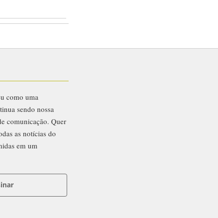
eu como uma
ntinua sendo nossa
 de comunicação. Quer
odas as notícias do
midas em um
inar