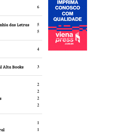
6
hia das Letras
5
5
4
l Alta Books
3
2
2
s
2
2
1
ral
1