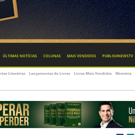
ÚLTIMAS NOTÍCIAS
COLUNAS
MAIS VENDIDOS
PUBLISHNEWSTV
ntos Literários
Lançamentos de Livros
Livros Mais Vendidos
Memória