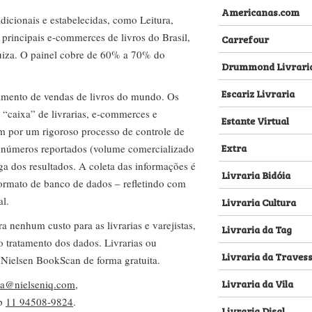
Americanas.com
dicionais e estabelecidas, como Leitura,
s principais e-commerces de livros do Brasil,
Carrefour
za. O painel cobre de 60% a 70% do
Drummond Livrari
Escariz Livraria
amento de vendas de livros do mundo. Os
 “caixa” de livrarias, e-commerces e
Estante Virtual
m por um rigoroso processo de controle de
Extra
s números reportados (volume comercializado
ega dos resultados. A coleta das informações é
Livraria Bidóia
 formato de banco de dados – refletindo com
al.
Livraria Cultura
nenhum custo para as livrarias e varejistas,
Livraria da Tag
no tratamento dos dados. Livrarias ou
Livraria da Traves
 Nielsen BookScan de forma gratuita.
Livraria da Vila
lva@nielseniq.com
,
pp
11 94508-9824
.
Livraria Disal