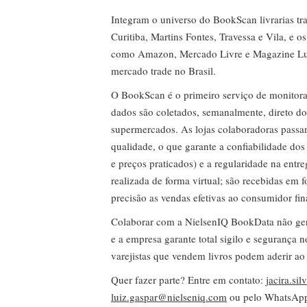
Integram o universo do BookScan livrarias tra
Curitiba, Martins Fontes, Travessa e Vila, e o
como Amazon, Mercado Livre e Magazine Lui
mercado trade no Brasil.
O BookScan é o primeiro serviço de monitor
dados são coletados, semanalmente, direto do
supermercados. As lojas colaboradoras passa
qualidade, o que garante a confiabilidade do
e preços praticados) e a regularidade na entr
realizada de forma virtual; são recebidas em
precisão as vendas efetivas ao consumidor fin
Colaborar com a NielsenIQ BookData não gera 
e a empresa garante total sigilo e segurança 
varejistas que vendem livros podem aderir ao
Quer fazer parte? Entre em contato:
jacira.si
luiz.gaspar@nielseniq.com
ou pelo WhatsA