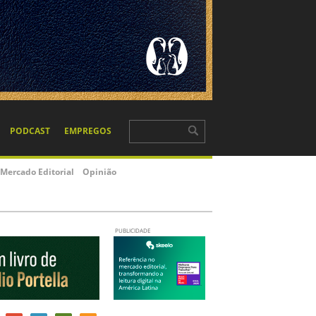
PODCAST
EMPREGOS
Mercado Editorial
Opinião
PUBLICIDADE