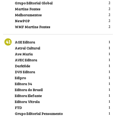
Grupo Editorial Global
2
Martins Fontes
2
Melhoramentos
2
NewPOP
2
WMF Martins Fontes
2
41
AGE Editora
1
Astral Cultural
1
Ave Maria
1
AVEC Editora
1
DarkSide
1
DVS Editora
1
Edipro
1
Editora 34
1
Editora do Brasil
1
Editora Elefante
1
Editora Vitrola
1
FTD
1
Grupo Editorial Pensamento
1