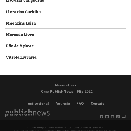
Livrarias Curitiba
Magazine Luiza
Mercado Livre
Pão de Açúcar
Vitrola Livraria
Newsletters
Casa PublishNews | Flip 2022
Institucional
Anuncie
FAQ
Contato
©2001-2026 por Carrenho Editorial Ltda. Todos os direitos reservados.
Este conteúdo não pode ser publicado, transmitido, reescrito ou redistribuído sem autorização.