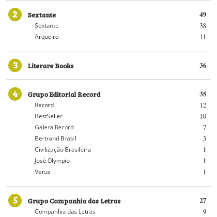
2
Sextante
49
38
Sextante
11
Arqueiro
3
Literare Books
36
4
Grupo Editorial Record
35
12
Record
10
BestSeller
7
Galera Record
3
Bertrand Brasil
1
Civilização Brasileira
1
José Olympio
1
Verus
5
Grupo Companhia das Letras
27
9
Companhia das Letras