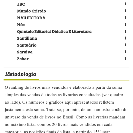
JBC
1
Mundo Cristão
1
NAU EDITORA
1
Nós
1
Quinteto Editorial Didatica E Literatura
1
Santillana
1
Santuário
1
Saraiva
1
Zahar
1
Metodologia
O ranking de livros mais vendidos é elaborado a partir da soma
simples das vendas de todas as livrarias consultadas (ver quadro
ao lado). Os números e gráficos aqui apresentados refletem
justamente esta soma. Trata-se, portanto, de uma amostra e não do
universo da venda de livros no Brasil. Como as livrarias mandam
no máximo listas com os 20 livros mais vendidos em cada
categoria, as posições finais da lista, a partir do 15º lugar,