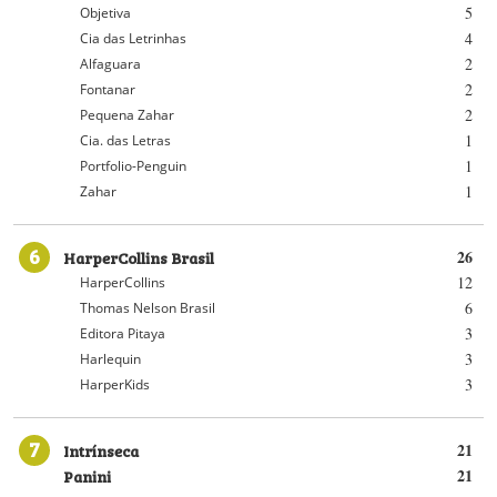
5
Objetiva
4
Cia das Letrinhas
2
Alfaguara
2
Fontanar
2
Pequena Zahar
1
Cia. das Letras
1
Portfolio-Penguin
1
Zahar
6
HarperCollins Brasil
26
12
HarperCollins
6
Thomas Nelson Brasil
3
Editora Pitaya
3
Harlequin
3
HarperKids
7
Intrínseca
21
Panini
21