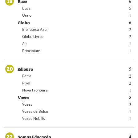
18
Buzz
6
5
Buzz
1
Unno
Globo
6
2
Biblioteca Azul
2
Globo Livros
1
Alt
1
Principium
20
Ediouro
5
2
Petra
2
Pixel
1
Nova Fronteira
Vozes
5
3
Vozes
1
Vozes de Bolso
1
Vozes Nobilis
22
Somos Educação
4