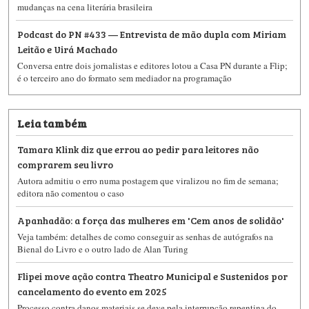
mudanças na cena literária brasileira
Podcast do PN #433 — Entrevista de mão dupla com Miriam
Leitão e Uirá Machado
Conversa entre dois jornalistas e editores lotou a Casa PN durante a Flip;
é o terceiro ano do formato sem mediador na programação
Leia também
Tamara Klink diz que errou ao pedir para leitores não
comprarem seu livro
Autora admitiu o erro numa postagem que viralizou no fim de semana;
editora não comentou o caso
Apanhadão: a força das mulheres em 'Cem anos de solidão'
Veja também: detalhes de como conseguir as senhas de autógrafos na
Bienal do Livro e o outro lado de Alan Turing
Flipei move ação contra Theatro Municipal e Sustenidos por
cancelamento do evento em 2025
Processo contra danos materiais se deve pela interrupção repentina do