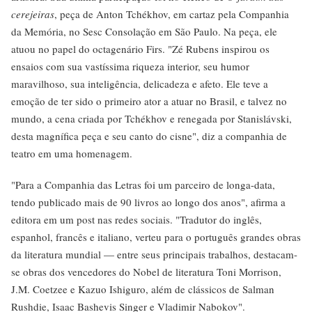
cerejeiras
, peça de Anton Tchékhov, em cartaz pela Companhia
da Memória, no Sesc Consolação em São Paulo. Na peça, ele
atuou no papel do octagenário Firs. "Zé Rubens inspirou os
ensaios com sua vastíssima riqueza interior, seu humor
maravilhoso, sua inteligência, delicadeza e afeto. Ele teve a
emoção de ter sido o primeiro ator a atuar no Brasil, e talvez no
mundo, a cena criada por Tchékhov e renegada por Stanislávski,
desta magnífica peça e seu canto do cisne", diz a companhia de
teatro em uma homenagem.
"Para a Companhia das Letras foi um parceiro de longa-data,
tendo publicado mais de 90 livros ao longo dos anos", afirma a
editora em um post nas redes sociais. "Tradutor do inglês,
espanhol, francês e italiano, verteu para o português grandes obras
da literatura mundial — entre seus principais trabalhos, destacam-
se obras dos vencedores do Nobel de literatura Toni Morrison,
J.M. Coetzee e Kazuo Ishiguro, além de clássicos de Salman
Rushdie, Isaac Bashevis Singer e Vladimir Nabokov".