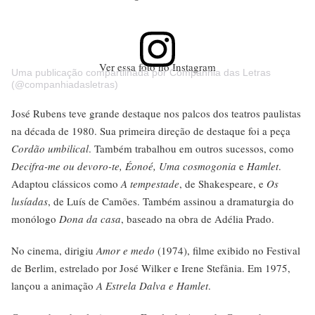
Ver essa foto no Instagram
Uma publicação compartilhada por Companhia das Letras
(@companhiadasletras)
José Rubens teve grande destaque nos palcos dos teatros paulistas
na década de 1980. Sua primeira direção de destaque foi a peça
Cordão umbilical
. Também trabalhou em outros sucessos, como
Decifra-me ou devoro-te
, Éonoé, Uma cosmogonia
e
Hamlet
.
Adaptou clássicos como
A tempestade
, de Shakespeare, e
Os
lusíadas
, de Luís de Camões. Também assinou a dramaturgia do
monólogo
Dona da casa
, baseado na obra de Adélia Prado.
No cinema, dirigiu
Amor e medo
(1974), filme exibido no Festival
de Berlim, estrelado por José Wilker e Irene Stefânia. Em 1975,
lançou a animação
A Estrela Dalva e Hamlet
.