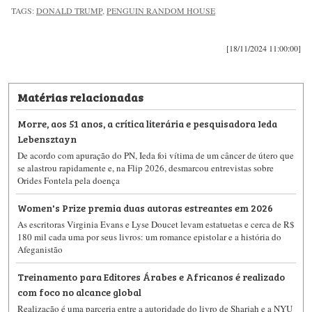
TAGS:
DONALD TRUMP
,
PENGUIN RANDOM HOUSE
[18/11/2024 11:00:00]
Matérias relacionadas
Morre, aos 51 anos, a crítica literária e pesquisadora Ieda
Lebensztayn
De acordo com apuração do PN, Ieda foi vítima de um câncer de útero que
se alastrou rapidamente e, na Flip 2026, desmarcou entrevistas sobre
Orides Fontela pela doença
Women's Prize premia duas autoras estreantes em 2026
As escritoras Virginia Evans e Lyse Doucet levam estatuetas e cerca de R$
180 mil cada uma por seus livros: um romance epistolar e a história do
Afeganistão
Treinamento para Editores Árabes e Africanos é realizado
com foco no alcance global
Realização é uma parceria entre a autoridade do livro de Sharjah e a NYU