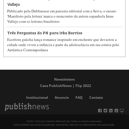
Vallejo
Publicado pela Dublinense​ em parceria editorial com a Seiva​, o ensaio
'Manifesto pela leitura' marca o reencontro da autora espanhola Irene
Vallejo​ com os leitores brasileiros
Três Perguntas do PN para Irka Barrios
Escritora gaúcha lança romance inspirado em enchente que devastou a
cidade onde viveu a infância e parte da adolescência em sua estreia pela
Autêntica Contemporânea
Newsletters
Casa PublishNews | Flip 2022
Institucional
Anuncie
FAQ
Contato
©2001-2026 por Carrenho Editorial Ltda. Todos os direitos reservados.
Este conteúdo não pode ser publicado, transmitido, reescrito ou redistribuído sem autorização.