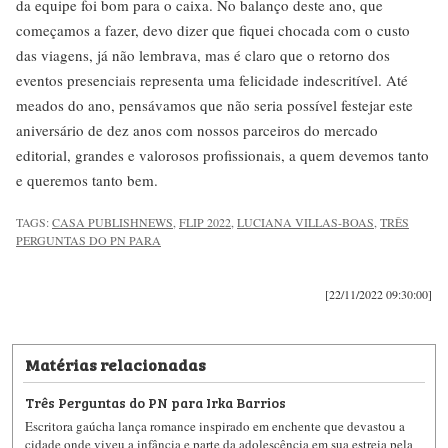
da equipe foi bom para o caixa. No balanço deste ano, que
começamos a fazer, devo dizer que fiquei chocada com o custo
das viagens, já não lembrava, mas é claro que o retorno dos
eventos presenciais representa uma felicidade indescritível. Até
meados do ano, pensávamos que não seria possível festejar este
aniversário de dez anos com nossos parceiros do mercado
editorial, grandes e valorosos profissionais, a quem devemos tanto
e queremos tanto bem.
TAGS:
CASA PUBLISHNEWS
,
FLIP 2022
,
LUCIANA VILLAS-BOAS
,
TRÊS
PERGUNTAS DO PN PARA
[22/11/2022 09:30:00]
Matérias relacionadas
Três Perguntas do PN para Irka Barrios
Escritora gaúcha lança romance inspirado em enchente que devastou a
cidade onde viveu a infância e parte da adolescência em sua estreia pela