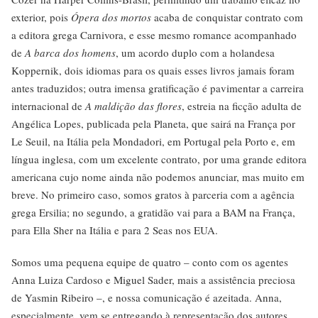
exterior, pois
Ópera dos mortos
acaba de conquistar contrato com
a editora grega Carnivora, e esse mesmo romance acompanhado
de
A barca dos homens
, um acordo duplo com a holandesa
Koppernik, dois idiomas para os quais esses livros jamais foram
antes traduzidos; outra imensa gratificação é pavimentar a carreira
internacional de
A maldição das flores
, estreia na ficção adulta de
Angélica Lopes, publicada pela Planeta, que sairá na França por
Le Seuil, na Itália pela Mondadori, em Portugal pela Porto e, em
língua inglesa, com um excelente contrato, por uma grande editora
americana cujo nome ainda não podemos anunciar, mas muito em
breve. No primeiro caso, somos gratos à parceria com a agência
grega Ersilia; no segundo, a gratidão vai para a BAM na França,
para Ella Sher na Itália e para 2 Seas nos EUA.
Somos uma pequena equipe de quatro – conto com os agentes
Anna Luiza Cardoso e Miguel Sader, mais a assistência preciosa
de Yasmin Ribeiro –, e nossa comunicação é azeitada. Anna,
especialmente, vem se entregando à representação dos autores