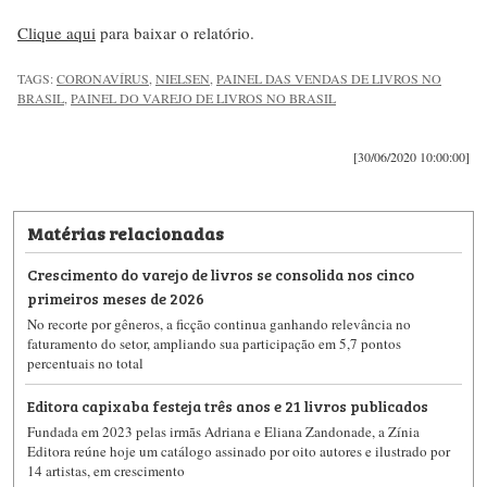
Clique aqui
para baixar o relatório.
TAGS:
CORONAVÍRUS
,
NIELSEN
,
PAINEL DAS VENDAS DE LIVROS NO
BRASIL
,
PAINEL DO VAREJO DE LIVROS NO BRASIL
[30/06/2020 10:00:00]
Matérias relacionadas
Crescimento do varejo de livros se consolida nos cinco
primeiros meses de 2026
No recorte por gêneros, a ficção continua ganhando relevância no
faturamento do setor, ampliando sua participação em 5,7 pontos
percentuais no total
Editora capixaba festeja três anos e 21 livros publicados
Fundada em 2023 pelas irmãs Adriana e Eliana Zandonade, a Zínia
Editora reúne hoje um catálogo assinado por oito autores e ilustrado por
14 artistas, em crescimento