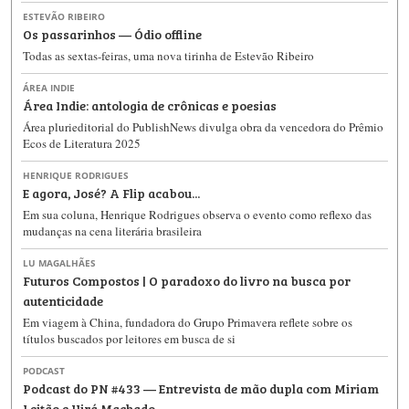
ESTEVÃO RIBEIRO
Os passarinhos — Ódio offline
Todas as sextas-feiras, uma nova tirinha de Estevão Ribeiro
ÁREA INDIE
Área Indie: antologia de crônicas e poesias
Área plurieditorial do PublishNews divulga obra da vencedora do Prêmio
Ecos de Literatura 2025
HENRIQUE RODRIGUES
E agora, José? A Flip acabou...
Em sua coluna, Henrique Rodrigues observa o evento como reflexo das
mudanças na cena literária brasileira
LU MAGALHÃES
Futuros Compostos | O paradoxo do livro na busca por
autenticidade
Em viagem à China, fundadora do Grupo Primavera reflete sobre os
títulos buscados por leitores em busca de si
PODCAST
Podcast do PN #433 — Entrevista de mão dupla com Miriam
Leitão e Uirá Machado