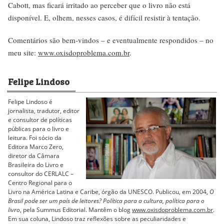
Cabott, mas ficará irritado ao perceber que o livro não está
disponível. E, olhem, nesses casos, é difícil resistir à tentação.
Comentários são bem-vindos – e eventualmente respondidos – no
meu site:
www.oxisdoproblema.com.br
.
Felipe Lindoso
Felipe Lindoso é
jornalista, tradutor, editor
e consultor de políticas
públicas para o livro e
leitura. Foi sócio da
Editora Marco Zero,
diretor da Câmara
Brasileira do Livro e
consultor do CERLALC –
Centro Regional para o
Livro na América Latina e Caribe, órgão da UNESCO. Publicou, em 2004,
O
Brasil pode ser um país de leitores? Política para a cultura, política para o
livro
, pela Summus Editorial. Mantêm o blog
www.oxisdoproblema.com.br
.
Em sua coluna, Lindoso traz reflexões sobre as peculiaridades e